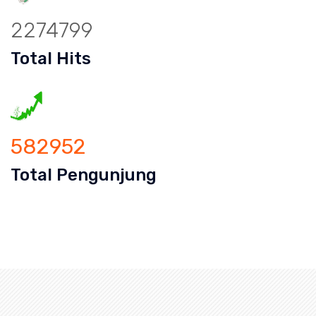
2274799
Total Hits
582952
Total Pengunjung
an Mampet Gerendeng, saluran mampet Gerendeng Tange
uran mampet bekasi, saluran mampet 