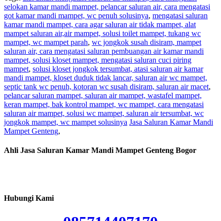
selokan kamar mandi mampet, pelancar saluran air, cara mengatasi
got kamar mandi mampet, wc penuh solusinya
,
mengatasi saluran
kamar mandi mampet, cara agar saluran air tidak mampet, alat
mampet saluran air,air mampet, solusi toilet mampet, tukang wc
mampet, wc mampet parah
,
wc jongkok susah disiram, mampet
saluran air, cara mengatasi saluran pembuangan air kamar mandi
mampet, solusi kloset mampet, mengatasi saluran cuci piring
mampet
,
solusi kloset jongkok tersumbat, atasi saluran air kamar
mandi mampet, kloset duduk tidak lancar, saluran air wc mampet,
septic tank wc penuh, kotoran wc susah disiram, saluran air macet
,
pelancar saluran mampet, saluran air mampet, wastafel mampet,
keran mampet, bak kontrol mampet, wc mampet, cara mengatasi
saluran air mampet, solusi wc mampet, saluran air tersumbat, wc
jongkok mampet, wc mampet solusinya
Jasa Saluran Kamar Mandi
Mampet Genteng
,
Ahli Jasa Saluran Kamar Mandi Mampet Genteng Bogor
Hubungi Kami