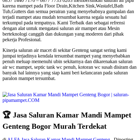
0857 1440 7170 – 0877 7733 0203 membersihkan saluran air pipa
karena mampet pada Floor Drain,Kitchen Sink,Wastafel,Bath
Tub,Gutters dan semua perairan yang menyebabnya gumpalan dan
terjadi mampet atau mudah tersumbat karena segala sesuatu hal
terkumpul pada tempatnya. Kami Terbaik dan sebagai refrensi
dengan alat untuk mengatasi saluran air mampet atau Mesin
berteknologi canggih dan dukungan yang moderen dari pihak
pekerja Profesional.
Kinerja saluran air macet di sekitar Genteng sangat sering kami
jumpai terjadinya kendala tersumbat mampet yang menyebabkan
penuh meluap memenuhi ubin sekitarnya dan dikarenakan saluran
air wc mampet, septic tank wc penuh, kotoran wc susah disiram dan
banyak hal lainnya yang siap kami beri kelancaran pada saluran
paralon mampet tersumbat.
🏆 Jasa Saluran Kamar Mandi Mampet
Genteng Bogor Murah Terdekat
di
ALFA Jasa Saluran Kamar Mandi Mampet Genteng
Diposting