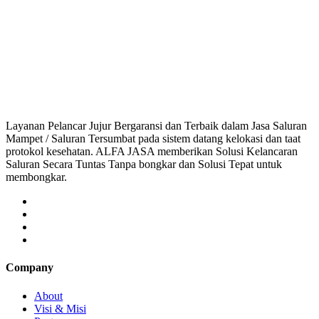
Saluran Mampet Genteng, saluran mampet Genteng Bogor, Harga saluran ma
saluran mampet bekasi, saluran mampet bogor, salu
Layanan Pelancar Jujur Bergaransi dan Terbaik dalam Jasa Saluran
Mampet / Saluran Tersumbat pada sistem datang kelokasi dan taat
protokol kesehatan. ALFA JASA memberikan Solusi Kelancaran
Saluran Secara Tuntas Tanpa bongkar dan Solusi Tepat untuk
membongkar.
Company
About
Visi & Misi