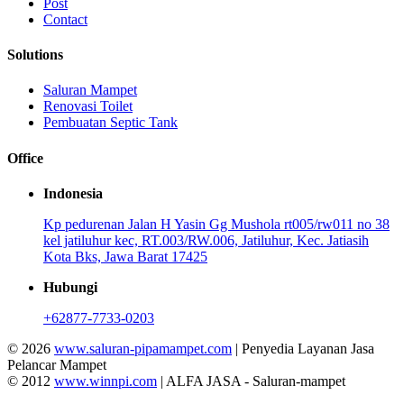
Post
Contact
Solutions
Saluran Mampet
Renovasi Toilet
Pembuatan Septic Tank
Office
Indonesia
Kp pedurenan Jalan H Yasin Gg Mushola rt005/rw011 no 38
kel jatiluhur kec, RT.003/RW.006, Jatiluhur, Kec. Jatiasih
Kota Bks, Jawa Barat 17425
Hubungi
+62877-7733-0203
© 2026
www.saluran-pipamampet.com
| Penyedia Layanan Jasa
Pelancar Mampet
© 2012
www.winnpi.com
| ALFA JASA - Saluran-mampet