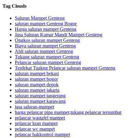
Tag Clouds
Saluran Mampet Genteng
saluran mampet Genteng Bogor
Harga saluran mampet Genteng
Jasa Saluran Kamar Mandi Mampet Genteng
Ongkos saluran mampet Genteng
Biaya saluran mampet Genteng
Ahli saluran mampet Genteng
Tukang saluran mampet Genteng
Pelancar saluran mampet Genteng
Terdekat Tuakng Pelancar saluran mampet Genteng
saluran mampet bekasi
saluran mampet bogor
saluran mampet depok
saluran mampet jakarta
saluran mampet tangerang
saluran mampet karawang
jasa saluran-mampet
harga pelancar pipa mampet,tukang pelancar tersumbat
pelancar wastafel mampet
pelancar kran mampet
pelancar wc mampet
pelancar bakkontrol mampet