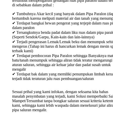
tersumbat mempengaruhi genangan ruas pipa paralon dalam ser
di sebabkan dalam prihal :
✔ Tumbuhnya Akar kecil yang banyak dalam Pipa Paralon (da
bertumbuh karena meliputi material air dan tanah yang menum
✔ Terdapat bangkai hewan pengerat yang terjepit dalam ruas p
dalam paralon
✔ Tersangkutnya benda padat dalam liku ruas dalam pipa para
(Seperti Sendok/Garpu, Kain-kain dan lain-lainnya)
✔ Terjadi pengerasan Lemak/Lemak beku dan menumpuk sehi
mengeras (Tahap ini harus di hancurkan lemak dengan mesin sp
terbaik kami)
✔ Terdapat pembocoran Pipa Paralon sehingga Banyaknya mat
batu/tanah menumpuk sehingga aliran tidak teratur mengarungi
aturan saluran, sehingga air keluar jalur dan padat susah untuk
mengalir
✔ Terdapat bak dalam yang memiliki penumpukan limbah keras
terjadi tidak teraturan jalu ruas pembuangan/saluran
Sesuai prihal yang kami infokan, dengan seksama kita bahas
masalah penymbatan yang terjadi, kami Solusi memperbaiki Sa
Mampet/Tersumbat tanpa bongkar saluran sesuai kriteria keten
kami, sehingga kami lebih waspada dalam menelusuri jalur alir
pipa saluran mengalir.