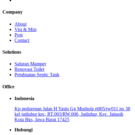
Company
About
Visi & Misi
Post
Contact
Solutions
Saluran Mampet
Renovasi Toilet
Pembuatan Septic Tank
Office
Indonesia
Kp pedurenan Jalan H Yasin Gg Mushola rt005/rw011 no 38
kel jatiluhur kec, RT.003/RW.006, Jatiluhur, Kec. Jatiasih
Kota Bks, Jawa Barat 17425
Hubungi