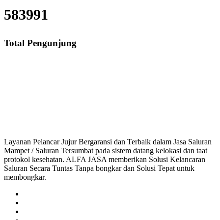
583991
Total Pengunjung
Saluran Mampet Darawolong, saluran mampet Darawolong Karawang, Harga 
saluran mampet bekasi, saluran mampet bogor, salu
Layanan Pelancar Jujur Bergaransi dan Terbaik dalam Jasa Saluran
Mampet / Saluran Tersumbat pada sistem datang kelokasi dan taat
protokol kesehatan. ALFA JASA memberikan Solusi Kelancaran
Saluran Secara Tuntas Tanpa bongkar dan Solusi Tepat untuk
membongkar.