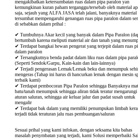
mengakibatkan ketersumbatan ruas dalam pipa paralon yan
kemungkinan kuran paham terganggu/tersebab oleh material ap
saja, sejauh yang ALFA JASA telah jalani, banyaknya material
tersumbat mempengaruhi genangan ruas pipa paralon dalam ser
di sebabkan dalam prihal :
✔ Tumbuhnya Akar kecil yang banyak dalam Pipa Paralon (da
bertumbuh karena meliputi material air dan tanah yang menum
✔ Terdapat bangkai hewan pengerat yang terjepit dalam ruas p
dalam paralon
✔ Tersangkutnya benda padat dalam liku ruas dalam pipa para
(Seperti Sendok/Garpu, Kain-kain dan lain-lainnya)
✔ Terjadi pengerasan Lemak/Lemak beku dan menumpuk sehi
mengeras (Tahap ini harus di hancurkan lemak dengan mesin sp
terbaik kami)
✔ Terdapat pembocoran Pipa Paralon sehingga Banyaknya mat
batu/tanah menumpuk sehingga aliran tidak teratur mengarungi
aturan saluran, sehingga air keluar jalur dan padat susah untuk
mengalir
✔ Terdapat bak dalam yang memiliki penumpukan limbah keras
terjadi tidak teraturan jalu ruas pembuangan/saluran
Sesuai prihal yang kami infokan, dengan seksama kita bahas
masalah penymbatan yang terjadi, kami Solusi memperbaiki Sa