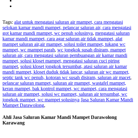
Tags:
alat untuk mengatasi saluran air mampet, cara mengatasi
selokan kamar mandi mampet, pelancar saluran air, cara mengatasi
got kamar mandi mampet, wc penuh solusinya
,
mengatasi saluran
kamar mandi mampet, cara agar saluran air tidak mampet, alat
mampet saluran air,air mampet, solusi toilet mampet, tukang wc
mampet, wc mampet parah
,
wc jongkok susah disiram, mampet
saluran air, cara mengatasi saluran pembuangan air kamar mandi
mampet, solusi kloset mampet, mengatasi saluran cuci piring
mampet
,
solusi kloset jongkok tersumbat, atasi saluran air kamar
mandi mampet, kloset duduk tidak lancar, saluran air wc mampet,
septic tank wc penuh, kotoran wc susah disiram, saluran air macet
,
pelancar saluran mampet, saluran air mampet, wastafel mampet,
keran mampet, bak kontrol mampet, wc mampet, cara mengatasi
saluran air mampet, solusi wc mampet, saluran air tersumbat, wc
jongkok mampet, wc mampet solusinya
Jasa Saluran Kamar Mandi
Mampet Darawolong
,
Ahli Jasa Saluran Kamar Mandi Mampet Darawolong
Karawang