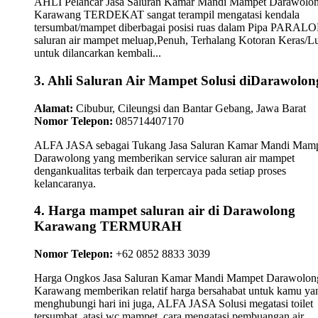
AHLI Pelancar Jasa Saluran Kamar Mandi Mampet Darawolo
Karawang TERDEKAT sangat terampil mengatasi kendala
tersumbat/mampet diberbagai posisi ruas dalam Pipa PARAL
saluran air mampet meluap,Penuh, Terhalang Kotoran Keras/L
untuk dilancarkan kembali...
3. Ahli Saluran Air Mampet Solusi diDarawolon
Alamat:
Cibubur, Cileungsi dan Bantar Gebang, Jawa Barat
Nomor Telepon:
085714407170
ALFA JASA sebagai Tukang Jasa Saluran Kamar Mandi Mam
Darawolong yang memberikan service saluran air mampet
dengankualitas terbaik dan terpercaya pada setiap proses
kelancaranya.
4. Harga mampet saluran air di Darawolong
Karawang TERMURAH
Nomor Telepon:
+62 0852 8833 3039
Harga Ongkos Jasa Saluran Kamar Mandi Mampet Darawolon
Karawang memberikan relatif harga bersahabat untuk kamu ya
menghubungi hari ini juga, ALFA JASA Solusi megatasi toilet
tersumbat, atasi wc mampet, cara mengatasi pembuangan air