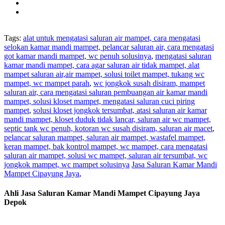
Tags:
alat untuk mengatasi saluran air mampet, cara mengatasi
selokan kamar mandi mampet, pelancar saluran air, cara mengatasi
got kamar mandi mampet, wc penuh solusinya
,
mengatasi saluran
kamar mandi mampet, cara agar saluran air tidak mampet, alat
mampet saluran air,air mampet, solusi toilet mampet, tukang wc
mampet, wc mampet parah
,
wc jongkok susah disiram, mampet
saluran air, cara mengatasi saluran pembuangan air kamar mandi
mampet, solusi kloset mampet, mengatasi saluran cuci piring
mampet
,
solusi kloset jongkok tersumbat, atasi saluran air kamar
mandi mampet, kloset duduk tidak lancar, saluran air wc mampet,
septic tank wc penuh, kotoran wc susah disiram, saluran air macet
,
pelancar saluran mampet, saluran air mampet, wastafel mampet,
keran mampet, bak kontrol mampet, wc mampet, cara mengatasi
saluran air mampet, solusi wc mampet, saluran air tersumbat, wc
jongkok mampet, wc mampet solusinya
Jasa Saluran Kamar Mandi
Mampet Cipayung Jaya
,
Ahli Jasa Saluran Kamar Mandi Mampet Cipayung Jaya
Depok