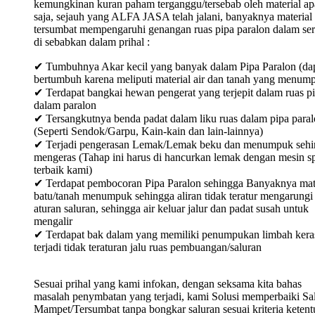
kemungkinan kuran paham terganggu/tersebab oleh material ap
saja, sejauh yang ALFA JASA telah jalani, banyaknya material
tersumbat mempengaruhi genangan ruas pipa paralon dalam ser
di sebabkan dalam prihal :
✔ Tumbuhnya Akar kecil yang banyak dalam Pipa Paralon (da
bertumbuh karena meliputi material air dan tanah yang menum
✔ Terdapat bangkai hewan pengerat yang terjepit dalam ruas p
dalam paralon
✔ Tersangkutnya benda padat dalam liku ruas dalam pipa para
(Seperti Sendok/Garpu, Kain-kain dan lain-lainnya)
✔ Terjadi pengerasan Lemak/Lemak beku dan menumpuk sehi
mengeras (Tahap ini harus di hancurkan lemak dengan mesin sp
terbaik kami)
✔ Terdapat pembocoran Pipa Paralon sehingga Banyaknya mat
batu/tanah menumpuk sehingga aliran tidak teratur mengarungi
aturan saluran, sehingga air keluar jalur dan padat susah untuk
mengalir
✔ Terdapat bak dalam yang memiliki penumpukan limbah keras
terjadi tidak teraturan jalu ruas pembuangan/saluran
Sesuai prihal yang kami infokan, dengan seksama kita bahas
masalah penymbatan yang terjadi, kami Solusi memperbaiki Sa
Mampet/Tersumbat tanpa bongkar saluran sesuai kriteria keten