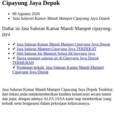
Cipayung Jaya Depok
08 Agustus 2026
Jasa Saluran Kamar Mandi Mampet Cipayung Jaya Depok
Daftar isi Jasa Saluran Kamar Mandi Mampet cipayung-
jaya
✔
Jasa Saluran Kamar Mandi Mampet Cipayung Jaya Depok
✔
Jasa Saluran Mampet Cipayung Jaya TERDEKAT
✔
Ahli Saluran Air Mampet Solusi diCipayung Jaya
✔
Harga mampet saluran air di Cipayung Jaya Depok
TERMURAH
✔
Postingan terkait: Jasa Saluran Kamar Mandi Mampet
Cipayung Jaya Depok
Jasa Saluran Kamar Mandi Mampet Cipayung Jaya Depok Terdekat
dari lokasi anda untukmemberikan kualitas kelancaran secara tuntas
dan jujur, dengan adanya ALFA JASA kami siap memberikan yang
terbaik serta bergaransi dalam pekerjaan kelancaranya.