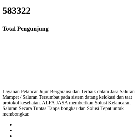
583322
Total Pengunjung
Saluran Mampet Cipayung Jaya, saluran mampet Cipayung Jaya Depok, Har
saluran mampet bekasi, saluran mampet bogor, salu
Layanan Pelancar Jujur Bergaransi dan Terbaik dalam Jasa Saluran
Mampet / Saluran Tersumbat pada sistem datang kelokasi dan taat
protokol kesehatan. ALFA JASA memberikan Solusi Kelancaran
Saluran Secara Tuntas Tanpa bongkar dan Solusi Tepat untuk
membongkar.