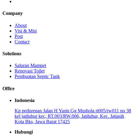
Company
About
Visi & Misi
Post
Contact
Solutions
Saluran Mampet
Renovasi Toilet
Pembuatan Septic Tank
Office
Indonesia
Kp pedurenan Jalan H Yasin Gg Mushola rt005/rw011 no 38
kel jatiluhur kec, RT.003/RW.006, Jatiluhur, Kec. Jatiasih
Kota Bks, Jawa Barat 17425
Hubungi