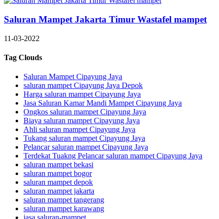
Saluran Mampet Jakarta Timur Wastafel mampet
11-03-2022
Tag Clouds
Saluran Mampet Cipayung Jaya
saluran mampet Cipayung Jaya Depok
Harga saluran mampet Cipayung Jaya
Jasa Saluran Kamar Mandi Mampet Cipayung Jaya
Ongkos saluran mampet Cipayung Jaya
Biaya saluran mampet Cipayung Jaya
Ahli saluran mampet Cipayung Jaya
Tukang saluran mampet Cipayung Jaya
Pelancar saluran mampet Cipayung Jaya
Terdekat Tuakng Pelancar saluran mampet Cipayung Jaya
saluran mampet bekasi
saluran mampet bogor
saluran mampet depok
saluran mampet jakarta
saluran mampet tangerang
saluran mampet karawang
jasa saluran-mampet