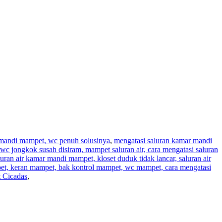
r mandi mampet, wc penuh solusinya
,
mengatasi saluran kamar mandi
wc jongkok susah disiram, mampet saluran air, cara mengatasi saluran
aluran air kamar mandi mampet, kloset duduk tidak lancar, saluran air
pet, keran mampet, bak kontrol mampet, wc mampet, cara mengatasi
 Cicadas
,