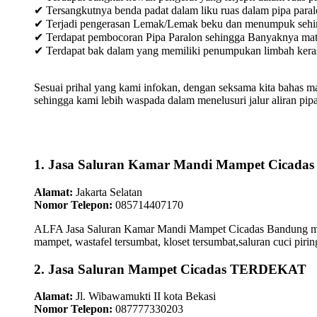
✔ Tersangkutnya benda padat dalam liku ruas dalam pipa paral
✔ Terjadi pengerasan Lemak/Lemak beku dan menumpuk sehingg
✔ Terdapat pembocoran Pipa Paralon sehingga Banyaknya materia
✔ Terdapat bak dalam yang memiliki penumpukan limbah keras /
Sesuai prihal yang kami infokan, dengan seksama kita bahas m
sehingga kami lebih waspada dalam menelusuri jalur aliran pipa
1. Jasa Saluran Kamar Mandi Mampet Cicada
Alamat:
Jakarta Selatan
Nomor Telepon:
085714407170
ALFA Jasa Saluran Kamar Mandi Mampet Cicadas Bandung menep
mampet, wastafel tersumbat, kloset tersumbat,saluran cuci piri
2. Jasa Saluran Mampet Cicadas TERDEKAT
Alamat:
Jl. Wibawamukti II kota Bekasi
Nomor Telepon:
087777330203