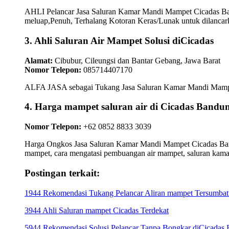
AHLI Pelancar Jasa Saluran Kamar Mandi Mampet Cicadas Ba
meluap,Penuh, Terhalang Kotoran Keras/Lunak untuk dilancark
3. Ahli Saluran Air Mampet Solusi diCicadas
Alamat:
Cibubur, Cileungsi dan Bantar Gebang, Jawa Barat
Nomor Telepon:
085714407170
ALFA JASA sebagai Tukang Jasa Saluran Kamar Mandi Mampet C
4. Harga mampet saluran air di Cicadas Ba
Nomor Telepon:
+62 0852 8833 3039
Harga Ongkos Jasa Saluran Kamar Mandi Mampet Cicadas Bandu
mampet, cara mengatasi pembuangan air mampet, saluran kam
Postingan terkait:
1944 Rekomendasi Tukang Pelancar Aliran mampet Tersumbat
3944 Ahli Saluran mampet Cicadas Terdekat
5944 Rekomendasi Solusi Pelancar Tanpa Bongkar diCicadas