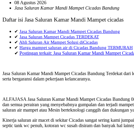
08 Agustus 2026
Jasa Saluran Kamar Mandi Mampet Cicadas Bandung
Daftar isi Jasa Saluran Kamar Mandi Mampet cicadas
✔
Jasa Saluran Kamar Mandi Mampet Cicadas Bandung
✔
Jasa Saluran Mampet Cicadas TERDEKAT
✔
Ahli Saluran Air Mampet Solusi diCicadas
✔
Harga mampet saluran air di Cicadas Bandung TERMURAH
✔
Postingan terkait: Jasa Saluran Kamar Mandi Mampet Cica
Jasa Saluran Kamar Mandi Mampet Cicadas Bandung Terdekat dari lo
serta bergaransi dalam pekerjaan kelancaranya.
ALFAJASA Jasa Saluran Kamar Mandi Mampet Cicadas Bandung 0857 
dan semua perairan yang menyebabnya gumpalan dan terjadi mampet a
saluran air mampet atau Mesin berteknologi canggih dan dukungan ya
Kinerja saluran air macet di sekitar Cicadas sangat sering kami ju
septic tank wc penuh, kotoran wc susah disiram dan banyak hal lainn