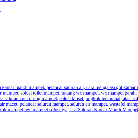
g
an kamar mandi mampet, pelancar saluran air, cara mengatasi got kama
,air mampet, solusi toilet mampet, tukang wc mampet, wc mampet parah
,
i saluran cuci piring mampet
,
solusi kloset jongkok tersumbat, atasi s
air macet
,
pelancar saluran mampet, saluran air mampet, wastafel mam
ngkok mampet, wc mampet solusinya
Jasa Saluran Kamar Mandi Mampet