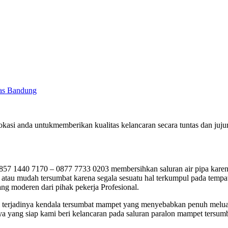
das Bandung
kasi anda untukmemberikan kualitas kelancaran secara tuntas dan ju
1440 7170 – 0877 7733 0203 membersihkan saluran air pipa karena 
tau mudah tersumbat karena segala sesuatu hal terkumpul pada tempatn
ng moderen dari pihak pekerja Profesional.
mpai terjadinya kendala tersumbat mampet yang menyebabkan penuh mel
ya yang siap kami beri kelancaran pada saluran paralon mampet tersumb