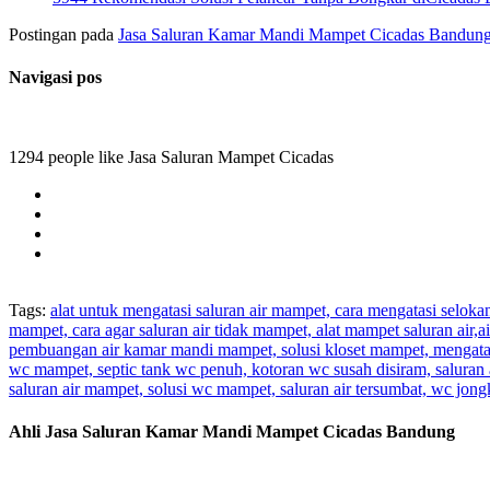
Postingan pada
Jasa Saluran Kamar Mandi Mampet Cicadas Bandun
Navigasi pos
1294 people like Jasa Saluran Mampet Cicadas
Tags:
alat untuk mengatasi saluran air mampet, cara mengatasi selok
mampet, cara agar saluran air tidak mampet, alat mampet saluran air
pembuangan air kamar mandi mampet, solusi kloset mampet, mengatas
wc mampet, septic tank wc penuh, kotoran wc susah disiram, saluran 
saluran air mampet, solusi wc mampet, saluran air tersumbat, wc jo
Ahli Jasa Saluran Kamar Mandi Mampet Cicadas Bandung