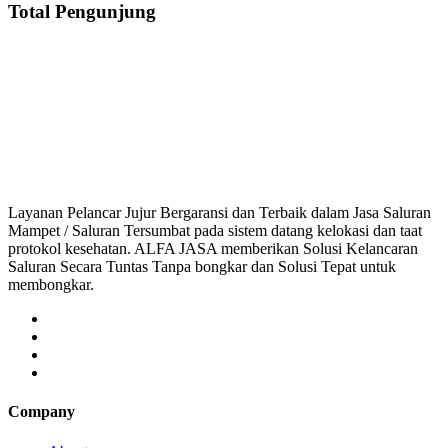
Total Pengunjung
Saluran Mampet Ceger, saluran mampet Ceger Jakarta Timur, Harga salura
saluran mampet bekasi, saluran mampet bogor, salu
Layanan Pelancar Jujur Bergaransi dan Terbaik dalam Jasa Saluran
Mampet / Saluran Tersumbat pada sistem datang kelokasi dan taat
protokol kesehatan. ALFA JASA memberikan Solusi Kelancaran
Saluran Secara Tuntas Tanpa bongkar dan Solusi Tepat untuk
membongkar.
Company