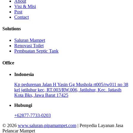
About
Visi & Misi
Post
Contact
Solutions
Saluran Mampet
Renovasi Toilet
Pembuatan Septic Tank
Office
Indonesia
Kp pedurenan Jalan H Yasin Gg Mushola rt005/rw011 no 38
kel jatiluhur kec, RT.003/RW.006, Jatiluhur, Kec. Jatiasih
Kota Bks, Jawa Barat 17425
Hubungi
+62877-7733-0203
© 2026
www.saluran-pipamampet.com
| Penyedia Layanan Jasa
Pelancar Mampet