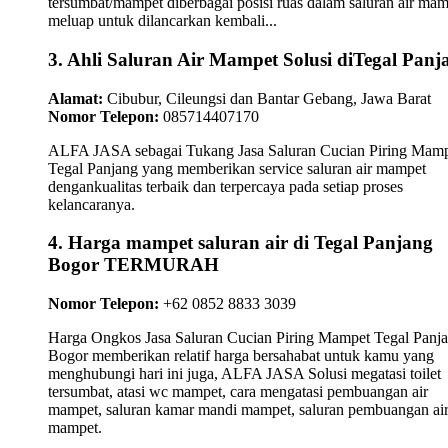
tersumbat/mampet diberbagai posisi ruas dalam saluran air ma
meluap untuk dilancarkan kembali...
3. Ahli Saluran Air Mampet Solusi diTegal Panj
Alamat:
Cibubur, Cileungsi dan Bantar Gebang, Jawa Barat
Nomor Telepon:
085714407170
ALFA JASA sebagai Tukang Jasa Saluran Cucian Piring Mam
Tegal Panjang yang memberikan service saluran air mampet
dengankualitas terbaik dan terpercaya pada setiap proses
kelancaranya.
4. Harga mampet saluran air di Tegal Panjang
Bogor TERMURAH
Nomor Telepon:
+62 0852 8833 3039
Harga Ongkos Jasa Saluran Cucian Piring Mampet Tegal Panj
Bogor memberikan relatif harga bersahabat untuk kamu yang
menghubungi hari ini juga, ALFA JASA Solusi megatasi toilet
tersumbat, atasi wc mampet, cara mengatasi pembuangan air
mampet, saluran kamar mandi mampet, saluran pembuangan ai
mampet.