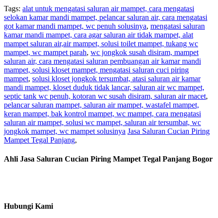
Tags:
alat untuk mengatasi saluran air mampet, cara mengatasi
selokan kamar mandi mampet, pelancar saluran air, cara mengatasi
got kamar mandi mampet, wc penuh solusinya
,
mengatasi saluran
kamar mandi mampet, cara agar saluran air tidak mampet, alat
mampet saluran air,air mampet, solusi toilet mampet, tukang wc
mampet, wc mampet parah
,
wc jongkok susah disiram, mampet
saluran air, cara mengatasi saluran pembuangan air kamar mandi
mampet, solusi kloset mampet, mengatasi saluran cuci piring
mampet
,
solusi kloset jongkok tersumbat, atasi saluran air kamar
mandi mampet, kloset duduk tidak lancar, saluran air wc mampet,
septic tank wc penuh, kotoran wc susah disiram, saluran air macet
,
pelancar saluran mampet, saluran air mampet, wastafel mampet,
keran mampet, bak kontrol mampet, wc mampet, cara mengatasi
saluran air mampet, solusi wc mampet, saluran air tersumbat, wc
jongkok mampet, wc mampet solusinya
Jasa Saluran Cucian Piring
Mampet Tegal Panjang
,
Ahli Jasa Saluran Cucian Piring Mampet Tegal Panjang Bogor
Hubungi Kami