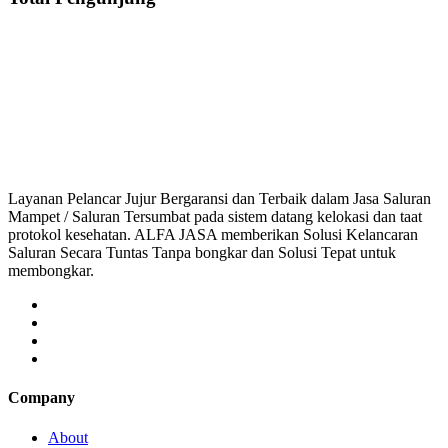
Jasa Saluran Cucian Piring Mampet Tegal Panjang, saluran mampet Tegal Pa
saluran mampet bekasi, saluran mampet bogor, salu
Layanan Pelancar Jujur Bergaransi dan Terbaik dalam Jasa Saluran
Mampet / Saluran Tersumbat pada sistem datang kelokasi dan taat
protokol kesehatan. ALFA JASA memberikan Solusi Kelancaran
Saluran Secara Tuntas Tanpa bongkar dan Solusi Tepat untuk
membongkar.
Company
About