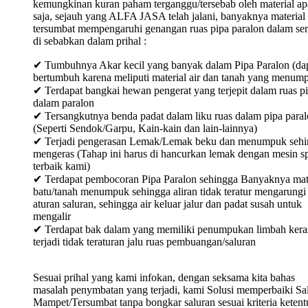
kemungkinan kuran paham terganggu/tersebab oleh material ap
saja, sejauh yang ALFA JASA telah jalani, banyaknya material
tersumbat mempengaruhi genangan ruas pipa paralon dalam ser
di sebabkan dalam prihal :
✔ Tumbuhnya Akar kecil yang banyak dalam Pipa Paralon (da
bertumbuh karena meliputi material air dan tanah yang menum
✔ Terdapat bangkai hewan pengerat yang terjepit dalam ruas p
dalam paralon
✔ Tersangkutnya benda padat dalam liku ruas dalam pipa para
(Seperti Sendok/Garpu, Kain-kain dan lain-lainnya)
✔ Terjadi pengerasan Lemak/Lemak beku dan menumpuk sehi
mengeras (Tahap ini harus di hancurkan lemak dengan mesin sp
terbaik kami)
✔ Terdapat pembocoran Pipa Paralon sehingga Banyaknya mat
batu/tanah menumpuk sehingga aliran tidak teratur mengarungi
aturan saluran, sehingga air keluar jalur dan padat susah untuk
mengalir
✔ Terdapat bak dalam yang memiliki penumpukan limbah keras
terjadi tidak teraturan jalu ruas pembuangan/saluran
Sesuai prihal yang kami infokan, dengan seksama kita bahas
masalah penymbatan yang terjadi, kami Solusi memperbaiki Sa
Mampet/Tersumbat tanpa bongkar saluran sesuai kriteria keten