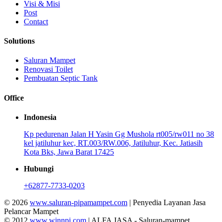
Visi & Misi
Post
Contact
Solutions
Saluran Mampet
Renovasi Toilet
Pembuatan Septic Tank
Office
Indonesia
Kp pedurenan Jalan H Yasin Gg Mushola rt005/rw011 no 38
kel jatiluhur kec, RT.003/RW.006, Jatiluhur, Kec. Jatiasih
Kota Bks, Jawa Barat 17425
Hubungi
+62877-7733-0203
© 2026
www.saluran-pipamampet.com
| Penyedia Layanan Jasa
Pelancar Mampet
© 2012
www.winnpi.com
| ALFA JASA - Saluran-mampet