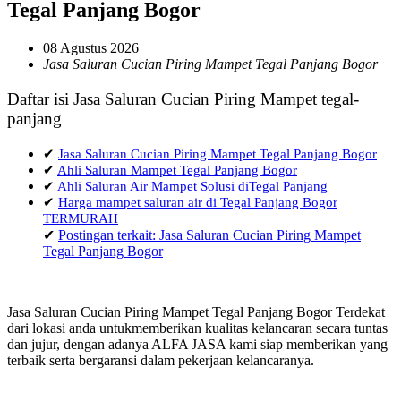
Tegal Panjang Bogor
08 Agustus 2026
Jasa Saluran Cucian Piring Mampet Tegal Panjang Bogor
Daftar isi Jasa Saluran Cucian Piring Mampet tegal-
panjang
✔
Jasa Saluran Cucian Piring Mampet Tegal Panjang Bogor
✔
Ahli Saluran Mampet Tegal Panjang Bogor
✔
Ahli Saluran Air Mampet Solusi diTegal Panjang
✔
Harga mampet saluran air di Tegal Panjang Bogor
TERMURAH
✔
Postingan terkait: Jasa Saluran Cucian Piring Mampet
Tegal Panjang Bogor
Jasa Saluran Cucian Piring Mampet Tegal Panjang Bogor Terdekat
dari lokasi anda untukmemberikan kualitas kelancaran secara tuntas
dan jujur, dengan adanya ALFA JASA kami siap memberikan yang
terbaik serta bergaransi dalam pekerjaan kelancaranya.