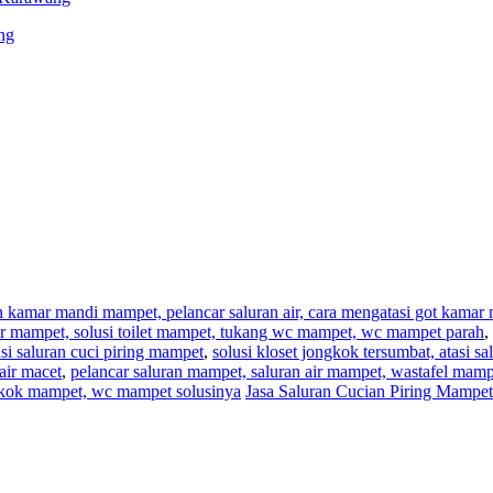
ng
an kamar mandi mampet, pelancar saluran air, cara mengatasi got kama
,air mampet, solusi toilet mampet, tukang wc mampet, wc mampet parah
,
i saluran cuci piring mampet
,
solusi kloset jongkok tersumbat, atasi s
air macet
,
pelancar saluran mampet, saluran air mampet, wastafel mam
ngkok mampet, wc mampet solusinya
Jasa Saluran Cucian Piring Mampet