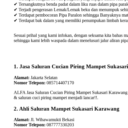
✔ Tersangkutnya benda padat dalam liku ruas dalam pipa paral
✔ Terjadi pengerasan Lemak/Lemak beku dan menumpuk sehingg
✔ Terdapat pembocoran Pipa Paralon sehingga Banyaknya materia
✔ Terdapat bak dalam yang memiliki penumpukan limbah keras /
Sesuai prihal yang kami infokan, dengan seksama kita bahas m
sehingga kami lebih waspada dalam menelusuri jalur aliran pipa
1. Jasa Saluran Cucian Piring Mampet Sukasa
Alamat:
Jakarta Selatan
Nomor Telepon:
085714407170
ALFA Jasa Saluran Cucian Piring Mampet Sukasari Karawang M
& saluran cuci piring mampet menjadi lancar!!.
2. Ahli Saluran Mampet Sukasari Karawang
Alamat:
Jl. Wibawamukti Bekasi
Nomor Telepon:
087777330203