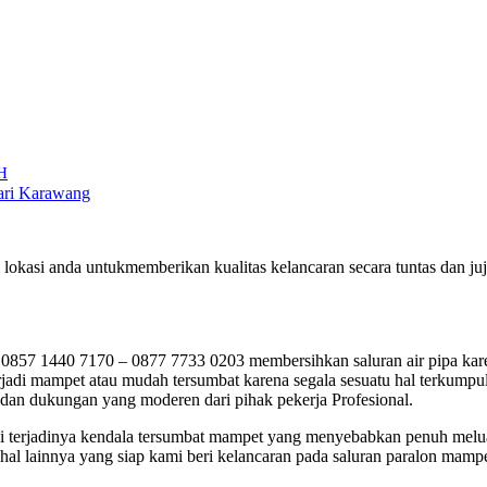
H
sari Karawang
 lokasi anda untukmemberikan kualitas kelancaran secara tuntas dan 
57 1440 7170 – 0877 7733 0203 membersihkan saluran air pipa kare
di mampet atau mudah tersumbat karena segala sesuatu hal terkumpul 
 dan dukungan yang moderen dari pihak pekerja Profesional.
umpai terjadinya kendala tersumbat mampet yang menyebabkan penuh mel
al lainnya yang siap kami beri kelancaran pada saluran paralon mampe