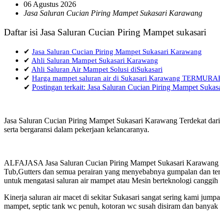
06 Agustus 2026
Jasa Saluran Cucian Piring Mampet Sukasari Karawang
Daftar isi Jasa Saluran Cucian Piring Mampet sukasari
✔
Jasa Saluran Cucian Piring Mampet Sukasari Karawang
✔
Ahli Saluran Mampet Sukasari Karawang
✔
Ahli Saluran Air Mampet Solusi diSukasari
✔
Harga mampet saluran air di Sukasari Karawang TERMURA
✔
Postingan terkait: Jasa Saluran Cucian Piring Mampet Suka
Jasa Saluran Cucian Piring Mampet Sukasari Karawang Terdekat dari
serta bergaransi dalam pekerjaan kelancaranya.
ALFAJASA Jasa Saluran Cucian Piring Mampet Sukasari Karawang 08
Tub,Gutters dan semua perairan yang menyebabnya gumpalan dan terja
untuk mengatasi saluran air mampet atau Mesin berteknologi canggih
Kinerja saluran air macet di sekitar Sukasari sangat sering kami j
mampet, septic tank wc penuh, kotoran wc susah disiram dan banyak h