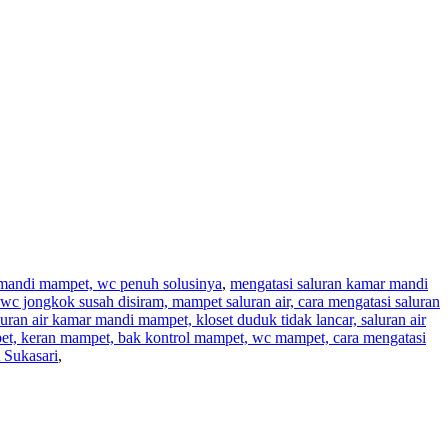
r mandi mampet, wc penuh solusinya
,
mengatasi saluran kamar mandi
wc jongkok susah disiram, mampet saluran air, cara mengatasi saluran
aluran air kamar mandi mampet, kloset duduk tidak lancar, saluran air
pet, keran mampet, bak kontrol mampet, wc mampet, cara mengatasi
 Sukasari
,