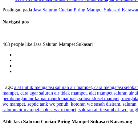
Postingan pada
Jasa Saluran Cucian Piring Mampet Sukasari Karawa
Navigasi pos
463 people like Jasa Saluran Mampet Sukasari
Tags:
alat untuk mengatasi saluran air mampet, cara mengatasi selok
mampet, cara agar saluran air tidak mampet, alat mampet saluran air
pembuangan air kamar mandi mampet, solusi kloset mampet, mengatas
wc mampet, septic tank wc penuh, kotoran wc susah disiram, saluran 
saluran air mampet, solusi wc mampet, saluran air tersumbat, wc jo
Ahli Jasa Saluran Cucian Piring Mampet Sukasari Karawang