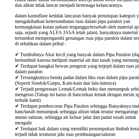
dan aliran tidak lancar menjadi bertenaga kelancaranya.
dalam kamuflase ketidak lancaran banyak penutupan kategori 
mengakibatkan ketersumbatan ruas dalam pipa paralon yan
kemungkinan kuran paham terganggu/tersebab oleh material ap
saja, sejauh yang ALFA JASA telah jalani, banyaknya material
tersumbat mempengaruhi genangan ruas pipa paralon dalam ser
di sebabkan dalam prihal :
✔ Tumbuhnya Akar kecil yang banyak dalam Pipa Paralon (da
bertumbuh karena meliputi material air dan tanah yang menum
✔ Terdapat bangkai hewan pengerat yang terjepit dalam ruas p
dalam paralon
✔ Tersangkutnya benda padat dalam liku ruas dalam pipa para
(Seperti Sendok/Garpu, Kain-kain dan lain-lainnya)
✔ Terjadi pengerasan Lemak/Lemak beku dan menumpuk sehi
mengeras (Tahap ini harus di hancurkan lemak dengan mesin sp
terbaik kami)
✔ Terdapat pembocoran Pipa Paralon sehingga Banyaknya mat
batu/tanah menumpuk sehingga aliran tidak teratur mengarungi
aturan saluran, sehingga air keluar jalur dan padat susah untuk
mengalir
✔ Terdapat bak dalam yang memiliki penumpukan limbah keras
terjadi tidak teraturan jalu ruas pembuangan/saluran