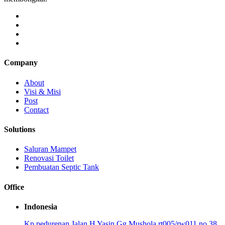
Company
About
Visi & Misi
Post
Contact
Solutions
Saluran Mampet
Renovasi Toilet
Pembuatan Septic Tank
Office
Indonesia
Kp pedurenan Jalan H Yasin Gg Mushola rt005/rw011 no 38