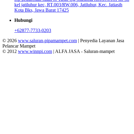
kel jatiluhur kec, RT.003/RW.006, Jatiluhur, Kec. Jatiasih
Kota Bks, Jawa Barat 17425
Hubungi
+62877-7733-0203
© 2026
www.saluran-pipamampet.com
| Penyedia Layanan Jasa
Pelancar Mampet
© 2012
www.winnpi.com
| ALFA JASA - Saluran-mampet