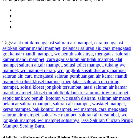
Tags:
alat untuk mengatasi saluran air mampet, cara mengatasi
selokan kamar mandi mampet, pelancar saluran air, cara mengatasi
got kamar mandi mampet, wc penuh solusinya
,
mengatasi saluran
kamar mandi mampet, cara agar saluran air tidak mampet, alat
mampet saluran air,air mampet, solusi toilet mampet, tukang wc
mampet, wc mampet parah
,
wc jongkok susah disiram, mampet
saluran air, cara mengatasi saluran pembuangan air kamar mandi
mampet, solusi kloset mampet, mengatasi saluran cuci piring
mampet
,
solusi kloset jongkok tersumbat, atasi saluran air kamar
mandi mampet, kloset duduk tidak lancar, saluran air wc mampet,
septic tank wc penuh, kotoran wc susah disiram, saluran air macet
,
pelancar saluran mampet, saluran air mampet, wastafel mampet,
keran mampet, bak kontrol mampet, wc mampet, cara mengatasi
saluran air mampet, solusi wc mampet, saluran air tersumbat, wc
jongkok mampet, wc mampet solusinya
Jasa Saluran Cucian Piring
Mampet Serang Baru
,
Ahli Jasa Saluran Cucian Piring Mampet Serang Baru