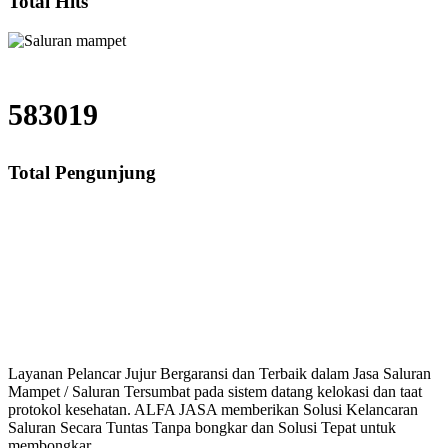
Total Hits
583019
Total Pengunjung
Saluran Cucian Piring Mampet Serang Baru, saluran mampet Serang Baru Kabu
uran mampet bekasi, saluran mampet bogor, saluran 
Layanan Pelancar Jujur Bergaransi dan Terbaik dalam Jasa Saluran
Mampet / Saluran Tersumbat pada sistem datang kelokasi dan taat
protokol kesehatan. ALFA JASA memberikan Solusi Kelancaran
Saluran Secara Tuntas Tanpa bongkar dan Solusi Tepat untuk
membongkar.