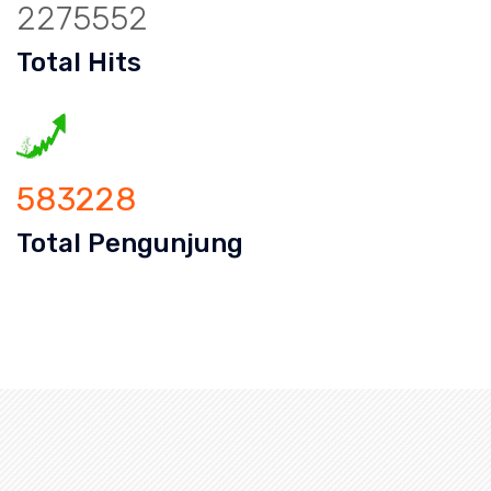
2275552
Total Hits
583228
Total Pengunjung
Saluran Cucian Piring Mampet Roa Malaka, saluran mamp
uran mampet bekasi, saluran mampet b