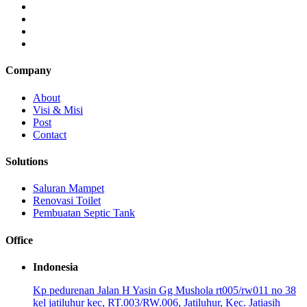
Company
About
Visi & Misi
Post
Contact
Solutions
Saluran Mampet
Renovasi Toilet
Pembuatan Septic Tank
Office
Indonesia
Kp pedurenan Jalan H Yasin Gg Mushola rt005/rw011 no 38
kel jatiluhur kec, RT.003/RW.006, Jatiluhur, Kec. Jatiasih