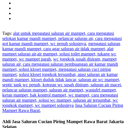
Tags:
alat untuk mengatasi saluran air mampet, cara mengatasi
selokan kamar mandi mampet, pelancar saluran air, cara mengatasi
got kamar mandi mampet, wc penuh solusinya
,
mengatasi saluran
kamar mandi mampet, cara agar saluran air tidak mampet, alat
mampet saluran air,air mampet, solusi toilet mampet, tukang wc
mampet, wc mampet parah
,
wc jongkok susah disiram, mampet
saluran air, cara mengatasi saluran pembuangan air kamar mandi
mampet, solusi kloset mampet, mengatasi saluran cuci piring
mampet
,
solusi kloset jongkok tersumbat, atasi saluran air kamar
mandi mampet, kloset duduk tidak lancar, saluran air wc mampet,
septic tank wc penuh, kotoran wc susah disiram, saluran air macet
,
pelancar saluran mampet, saluran air mampet, wastafel mampet,
keran mampet, bak kontrol mampet, wc mampet, cara mengatasi
saluran air mampet, solusi wc mampet, saluran air tersumbat, wc
jongkok mampet, wc mampet solusinya
Jasa Saluran Cucian Piring
Mampet Rawa Barat
,
Ahli Jasa Saluran Cucian Piring Mampet Rawa Barat Jakarta
Selatan