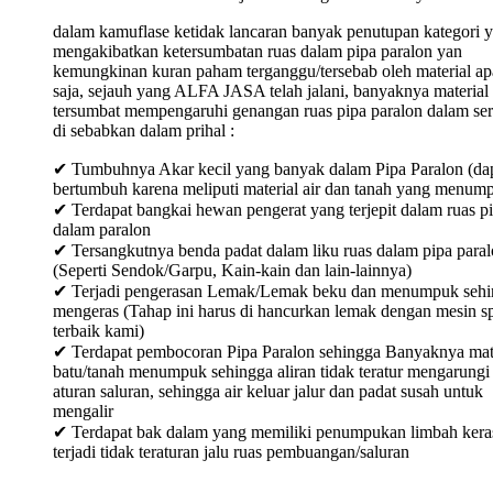
dalam kamuflase ketidak lancaran banyak penutupan kategori 
mengakibatkan ketersumbatan ruas dalam pipa paralon yan
kemungkinan kuran paham terganggu/tersebab oleh material ap
saja, sejauh yang ALFA JASA telah jalani, banyaknya material
tersumbat mempengaruhi genangan ruas pipa paralon dalam ser
di sebabkan dalam prihal :
✔ Tumbuhnya Akar kecil yang banyak dalam Pipa Paralon (da
bertumbuh karena meliputi material air dan tanah yang menum
✔ Terdapat bangkai hewan pengerat yang terjepit dalam ruas p
dalam paralon
✔ Tersangkutnya benda padat dalam liku ruas dalam pipa para
(Seperti Sendok/Garpu, Kain-kain dan lain-lainnya)
✔ Terjadi pengerasan Lemak/Lemak beku dan menumpuk sehi
mengeras (Tahap ini harus di hancurkan lemak dengan mesin sp
terbaik kami)
✔ Terdapat pembocoran Pipa Paralon sehingga Banyaknya mat
batu/tanah menumpuk sehingga aliran tidak teratur mengarungi
aturan saluran, sehingga air keluar jalur dan padat susah untuk
mengalir
✔ Terdapat bak dalam yang memiliki penumpukan limbah keras
terjadi tidak teraturan jalu ruas pembuangan/saluran