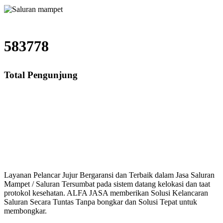
583778
Total Pengunjung
ga saluran mampet Rawa Barat, Jasa saluran mampet Rawa Barat, Ongkos salu
k, saluran mampet jakarta, saluran mampet tangeran
Layanan Pelancar Jujur Bergaransi dan Terbaik dalam Jasa Saluran
Mampet / Saluran Tersumbat pada sistem datang kelokasi dan taat
protokol kesehatan. ALFA JASA memberikan Solusi Kelancaran
Saluran Secara Tuntas Tanpa bongkar dan Solusi Tepat untuk
membongkar.