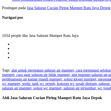
Postingan pada
Jasa Saluran Cucian Piring Mampet Ratu Jaya Depok
Navigasi pos
1034 people like Jasa Saluran Mampet Ratu Jaya
Tags:
alat untuk mengatasi saluran air mampet, cara mengatasi selok
mampet, cara agar saluran air tidak mampet, alat mampet saluran air
pembuangan air kamar mandi mampet, solusi kloset mampet, mengatas
wc mampet, septic tank wc penuh, kotoran wc susah disiram, saluran 
saluran air mampet, solusi wc mampet, saluran air tersumbat, wc jo
Ahli Jasa Saluran Cucian Piring Mampet Ratu Jaya Depok