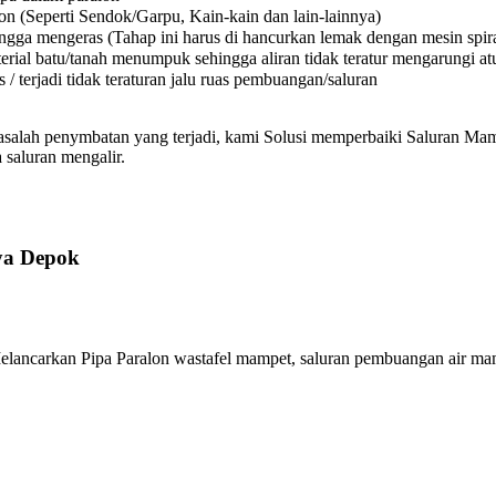
on (Seperti Sendok/Garpu, Kain-kain dan lain-lainnya)
a mengeras (Tahap ini harus di hancurkan lemak dengan mesin spiral
l batu/tanah menumpuk sehingga aliran tidak teratur mengarungi atura
 terjadi tidak teraturan jalu ruas pembuangan/saluran
asalah penymbatan yang terjadi, kami Solusi memperbaiki Saluran Mamp
 saluran mengalir.
ya Depok
ancarkan Pipa Paralon wastafel mampet, saluran pembuangan air mam