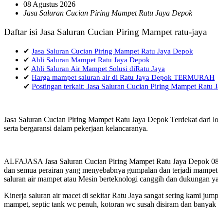
08 Agustus 2026
Jasa Saluran Cucian Piring Mampet Ratu Jaya Depok
Daftar isi Jasa Saluran Cucian Piring Mampet ratu-jaya
✔
Jasa Saluran Cucian Piring Mampet Ratu Jaya Depok
✔
Ahli Saluran Mampet Ratu Jaya Depok
✔
Ahli Saluran Air Mampet Solusi diRatu Jaya
✔
Harga mampet saluran air di Ratu Jaya Depok TERMURAH
✔
Postingan terkait: Jasa Saluran Cucian Piring Mampet Ratu
Jasa Saluran Cucian Piring Mampet Ratu Jaya Depok Terdekat dari l
serta bergaransi dalam pekerjaan kelancaranya.
ALFAJASA Jasa Saluran Cucian Piring Mampet Ratu Jaya Depok 0857
dan semua perairan yang menyebabnya gumpalan dan terjadi mampet a
saluran air mampet atau Mesin berteknologi canggih dan dukungan ya
Kinerja saluran air macet di sekitar Ratu Jaya sangat sering kami 
mampet, septic tank wc penuh, kotoran wc susah disiram dan banyak h