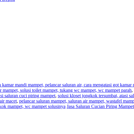
an kamar mandi mampet, pelancar saluran air, cara mengatasi got kama
,air mampet, solusi toilet mampet, tukang wc mampet, wc mampet parah
,
i saluran cuci piring mampet
,
solusi kloset jongkok tersumbat, atasi s
air macet
,
pelancar saluran mampet, saluran air mampet, wastafel mam
ngkok mampet, wc mampet solusinya
Jasa Saluran Cucian Piring Mampet