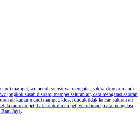
r mandi mampet, wc penuh solusinya
,
mengatasi saluran kamar mandi
wc jongkok susah disiram, mampet saluran air, cara mengatasi saluran
aluran air kamar mandi mampet, kloset duduk tidak lancar, saluran air
pet, keran mampet, bak kontrol mampet, wc mampet, cara mengatasi
 Ratu Jaya
,