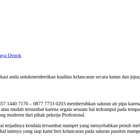
 Jaya Depok
okasi anda untukmemberikan kualitas kelancaran secara tuntas dan ju
 1440 7170 – 0877 7733 0203 membersihkan saluran air pipa karena 
tau mudah tersumbat karena segala sesuatu hal terkumpul pada tempatn
ng moderen dari pihak pekerja Profesional.
jumpai terjadinya kendala tersumbat mampet yang menyebabkan penuh me
al lainnya yang siap kami beri kelancaran pada saluran paralon mampe