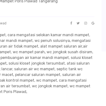
g Mampet Poris Plawad Tangerang
awad
mpet, cara mengatasi selokan kamar mandi mampet,
kamar mandi mampet, wc penuh solusinya
,
mengatasi
ran air tidak mampet, alat mampet saluran air,air
mampet, wc mampet parah
,
wc jongkok susah disiram,
n pembuangan air kamar mandi mampet, solusi kloset
mpet
,
solusi kloset jongkok tersumbat, atasi saluran
 lancar, saluran air wc mampet, septic tank wc
ir macet
,
pelancar saluran mampet, saluran air
bak kontrol mampet, wc mampet, cara mengatasi
uran air tersumbat, wc jongkok mampet, wc mampet
t Poris Plawad
,