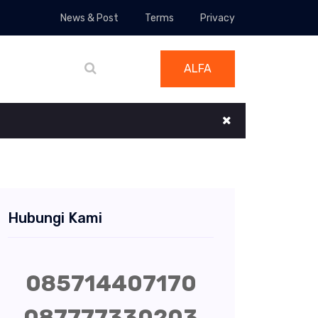
News & Post
Terms
Privacy
ALFA
Hubungi Kami
085714407170
087777330203