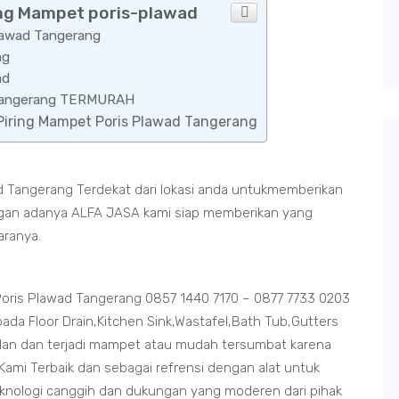
ring Mampet poris-plawad
Plawad Tangerang
ng
ad
d Tangerang TERMURAH
 Piring Mampet Poris Plawad Tangerang
d Tangerang Terdekat dari lokasi anda untukmemberikan
dengan adanya ALFA JASA kami siap memberikan yang
aranya.
oris Plawad Tangerang 0857 1440 7170 – 0877 7733 0203
da Floor Drain,Kitchen Sink,Wastafel,Bath Tub,Gutters
an dan terjadi mampet atau mudah tersumbat karena
ami Terbaik dan sebagai refrensi dengan alat untuk
eknologi canggih dan dukungan yang moderen dari pihak