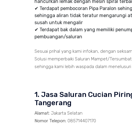
hancurkan lemak dengan mesin spiral terbai
✔ Terdapat pembocoran Pipa Paralon sehi
sehingga aliran tidak teratur mengarungi at
susah untuk mengalir
✔ Terdapat bak dalam yang memiliki penumpu
pembuangan/saluran
Sesuai prihal yang kami infokan, dengan seksa
Solusi memperbaiki Saluran Mampet/Tersumbat t
sehingga kami lebih waspada dalam menelusuri ja
1. Jasa Saluran Cucian Pir
Tangerang
Alamat:
Jakarta Selatan
Nomor Telepon:
085714407170