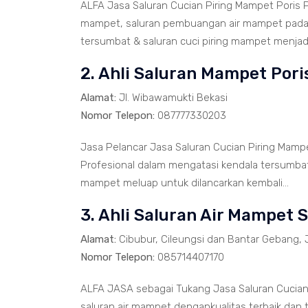
ALFA Jasa Saluran Cucian Piring Mampet Poris 
mampet, saluran pembuangan air mampet pada B
tersumbat & saluran cuci piring mampet menjadi 
2. Ahli Saluran Mampet Por
Alamat:
Jl. Wibawamukti Bekasi
Nomor Telepon:
087777330203
Jasa Pelancar Jasa Saluran Cucian Piring Mamp
Profesional dalam mengatasi kendala tersumbat
mampet meluap untuk dilancarkan kembali...
3. Ahli Saluran Air Mampet 
Alamat:
Cibubur, Cileungsi dan Bantar Gebang, 
Nomor Telepon:
085714407170
ALFA JASA sebagai Tukang Jasa Saluran Cucian
saluran air mampet dengankualitas terbaik dan 