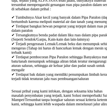
saja, sejauh yang ALFA JASA telah jalani, banyaknya material
tersumbat mempengaruhi genangan ruas pipa paralon dalam ser
di sebabkan dalam prihal :
✔ Tumbuhnya Akar kecil yang banyak dalam Pipa Paralon (da
bertumbuh karena meliputi material air dan tanah yang menum
✔ Terdapat bangkai hewan pengerat yang terjepit dalam ruas p
dalam paralon
✔ Tersangkutnya benda padat dalam liku ruas dalam pipa para
(Seperti Sendok/Garpu, Kain-kain dan lain-lainnya)
✔ Terjadi pengerasan Lemak/Lemak beku dan menumpuk sehi
mengeras (Tahap ini harus di hancurkan lemak dengan mesin sp
terbaik kami)
✔ Terdapat pembocoran Pipa Paralon sehingga Banyaknya mat
batu/tanah menumpuk sehingga aliran tidak teratur mengarungi
aturan saluran, sehingga air keluar jalur dan padat susah untuk
mengalir
✔ Terdapat bak dalam yang memiliki penumpukan limbah keras
terjadi tidak teraturan jalu ruas pembuangan/saluran
Sesuai prihal yang kami infokan, dengan seksama kita bahas
masalah penymbatan yang terjadi, kami Solusi memperbaiki Sa
Mampet/Tersumbat tanpa bongkar saluran sesuai kriteria keten
kami, sehingga kami lebih waspada dalam menelusuri jalur alir