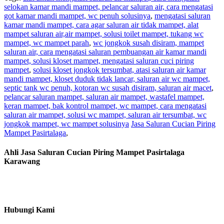
selokan kamar mandi mampet, pelancar saluran air, cara mengatasi
got kamar mandi mampet, wc penuh solusinya
,
mengatasi saluran
kamar mandi mampet, cara agar saluran air tidak mampet, alat
mampet saluran air,air mampet, solusi toilet mampet, tukang wc
mampet, wc mampet parah
,
wc jongkok susah disiram, mampet
saluran air, cara mengatasi saluran pembuangan air kamar mandi
mampet, solusi kloset mampet, mengatasi saluran cuci piring
mampet
,
solusi kloset jongkok tersumbat, atasi saluran air kamar
mandi mampet, kloset duduk tidak lancar, saluran air wc mampet,
septic tank wc penuh, kotoran wc susah disiram, saluran air macet
,
pelancar saluran mampet, saluran air mampet, wastafel mampet,
keran mampet, bak kontrol mampet, wc mampet, cara mengatasi
saluran air mampet, solusi wc mampet, saluran air tersumbat, wc
jongkok mampet, wc mampet solusinya
Jasa Saluran Cucian Piring
Mampet Pasirtalaga
,
Ahli Jasa Saluran Cucian Piring Mampet Pasirtalaga
Karawang
Hubungi Kami