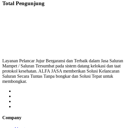
Total Pengunjung
Jasa Saluran Cucian Piring Mampet Pasirtalaga, saluran mampet Pasirtala
saluran mampet bekasi, saluran mampet bogor, sal
Layanan Pelancar Jujur Bergaransi dan Terbaik dalam Jasa Saluran
Mampet / Saluran Tersumbat pada sistem datang kelokasi dan taat
protokol kesehatan. ALFA JASA memberikan Solusi Kelancaran
Saluran Secara Tuntas Tanpa bongkar dan Solusi Tepat untuk
membongkar.
Company