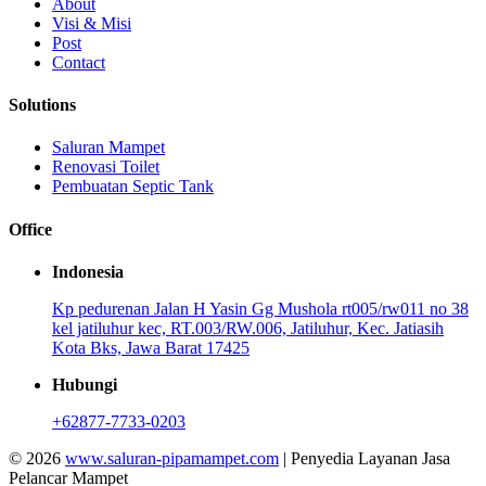
About
Visi & Misi
Post
Contact
Solutions
Saluran Mampet
Renovasi Toilet
Pembuatan Septic Tank
Office
Indonesia
Kp pedurenan Jalan H Yasin Gg Mushola rt005/rw011 no 38
kel jatiluhur kec, RT.003/RW.006, Jatiluhur, Kec. Jatiasih
Kota Bks, Jawa Barat 17425
Hubungi
+62877-7733-0203
© 2026
www.saluran-pipamampet.com
| Penyedia Layanan Jasa
Pelancar Mampet