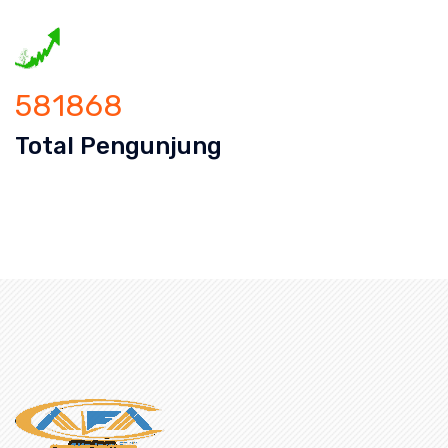
581868
Total Pengunjung
luran Cucian Piring Mampet Nagasari, saluran mampet N
an mampet bekasi, saluran mampet bo