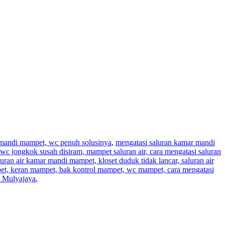
r mandi mampet, wc penuh solusinya
,
mengatasi saluran kamar mandi
wc jongkok susah disiram, mampet saluran air, cara mengatasi saluran
aluran air kamar mandi mampet, kloset duduk tidak lancar, saluran air
pet, keran mampet, bak kontrol mampet, wc mampet, cara mengatasi
t Mulyajaya
,