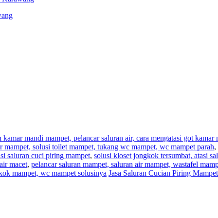
wang
an kamar mandi mampet, pelancar saluran air, cara mengatasi got kama
,air mampet, solusi toilet mampet, tukang wc mampet, wc mampet parah
,
i saluran cuci piring mampet
,
solusi kloset jongkok tersumbat, atasi s
air macet
,
pelancar saluran mampet, saluran air mampet, wastafel mam
ngkok mampet, wc mampet solusinya
Jasa Saluran Cucian Piring Mampe