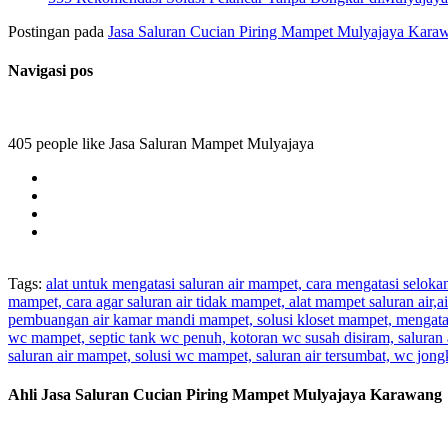
Postingan pada
Jasa Saluran Cucian Piring Mampet Mulyajaya Kara
Navigasi pos
405 people like Jasa Saluran Mampet Mulyajaya
Tags:
alat untuk mengatasi saluran air mampet, cara mengatasi selok
mampet, cara agar saluran air tidak mampet, alat mampet saluran air
pembuangan air kamar mandi mampet, solusi kloset mampet, mengatas
wc mampet, septic tank wc penuh, kotoran wc susah disiram, saluran 
saluran air mampet, solusi wc mampet, saluran air tersumbat, wc jo
Ahli Jasa Saluran Cucian Piring Mampet Mulyajaya Karawang