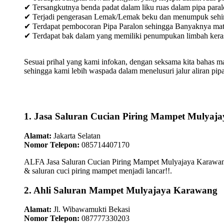
✔ Tersangkutnya benda padat dalam liku ruas dalam pipa paral
✔ Terjadi pengerasan Lemak/Lemak beku dan menumpuk sehingg
✔ Terdapat pembocoran Pipa Paralon sehingga Banyaknya materia
✔ Terdapat bak dalam yang memiliki penumpukan limbah keras /
Sesuai prihal yang kami infokan, dengan seksama kita bahas m
sehingga kami lebih waspada dalam menelusuri jalur aliran pipa
1. Jasa Saluran Cucian Piring Mampet Mulyaj
Alamat:
Jakarta Selatan
Nomor Telepon:
085714407170
ALFA Jasa Saluran Cucian Piring Mampet Mulyajaya Karawang
& saluran cuci piring mampet menjadi lancar!!.
2. Ahli Saluran Mampet Mulyajaya Karawang
Alamat:
Jl. Wibawamukti Bekasi
Nomor Telepon:
087777330203