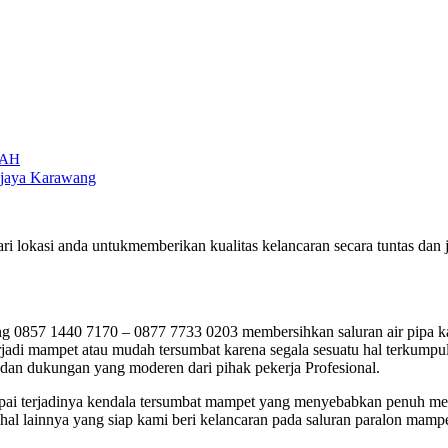
RAH
yajaya Karawang
ri lokasi anda untukmemberikan kualitas kelancaran secara tuntas d
0857 1440 7170 – 0877 7733 0203 membersihkan saluran air pipa kar
di mampet atau mudah tersumbat karena segala sesuatu hal terkumpul 
 dan dukungan yang moderen dari pihak pekerja Profesional.
jumpai terjadinya kendala tersumbat mampet yang menyebabkan penuh me
al lainnya yang siap kami beri kelancaran pada saluran paralon mampe