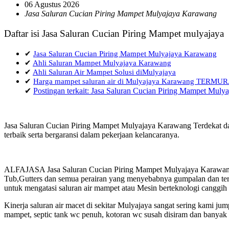
06 Agustus 2026
Jasa Saluran Cucian Piring Mampet Mulyajaya Karawang
Daftar isi Jasa Saluran Cucian Piring Mampet mulyajaya
✔
Jasa Saluran Cucian Piring Mampet Mulyajaya Karawang
✔
Ahli Saluran Mampet Mulyajaya Karawang
✔
Ahli Saluran Air Mampet Solusi diMulyajaya
✔
Harga mampet saluran air di Mulyajaya Karawang TERMU
✔
Postingan terkait: Jasa Saluran Cucian Piring Mampet Mul
Jasa Saluran Cucian Piring Mampet Mulyajaya Karawang Terdekat da
terbaik serta bergaransi dalam pekerjaan kelancaranya.
ALFAJASA Jasa Saluran Cucian Piring Mampet Mulyajaya Karawang 
Tub,Gutters dan semua perairan yang menyebabnya gumpalan dan terja
untuk mengatasi saluran air mampet atau Mesin berteknologi canggih
Kinerja saluran air macet di sekitar Mulyajaya sangat sering kami 
mampet, septic tank wc penuh, kotoran wc susah disiram dan banyak h