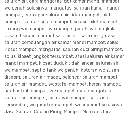
saluran air, cara mengatasi got kamar mandi mampet,
wc penuh solusinya
,
mengatasi saluran kamar mandi
mampet, cara agar saluran air tidak mampet, alat
mampet saluran air,air mampet, solusi toilet mampet,
tukang wc mampet, wc mampet parah
,
wc jongkok
susah disiram, mampet saluran air, cara mengatasi
saluran pembuangan air kamar mandi mampet, solusi
kloset mampet, mengatasi saluran cuci piring mampet
,
solusi kloset jongkok tersumbat, atasi saluran air kamar
mandi mampet, kloset duduk tidak lancar, saluran air
wc mampet, septic tank wc penuh, kotoran wc susah
disiram, saluran air macet
,
pelancar saluran mampet,
saluran air mampet, wastafel mampet, keran mampet,
bak kontrol mampet, wc mampet, cara mengatasi
saluran air mampet, solusi wc mampet, saluran air
tersumbat, wc jongkok mampet, wc mampet solusinya
Jasa Saluran Cucian Piring Mampet Meruya Utara
,