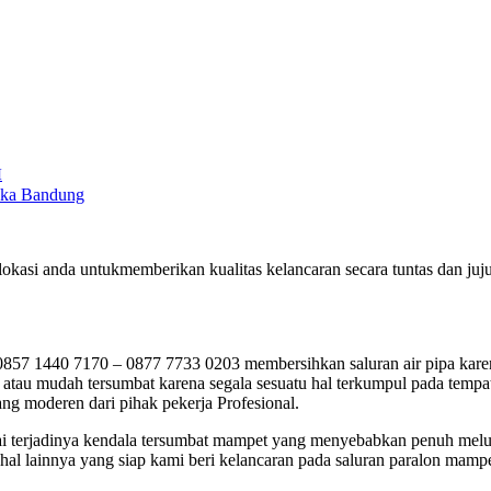
H
deka Bandung
okasi anda untukmemberikan kualitas kelancaran secara tuntas dan j
 1440 7170 – 0877 7733 0203 membersihkan saluran air pipa karena
tau mudah tersumbat karena segala sesuatu hal terkumpul pada tempatn
ng moderen dari pihak pekerja Profesional.
mpai terjadinya kendala tersumbat mampet yang menyebabkan penuh mel
al lainnya yang siap kami beri kelancaran pada saluran paralon mampe