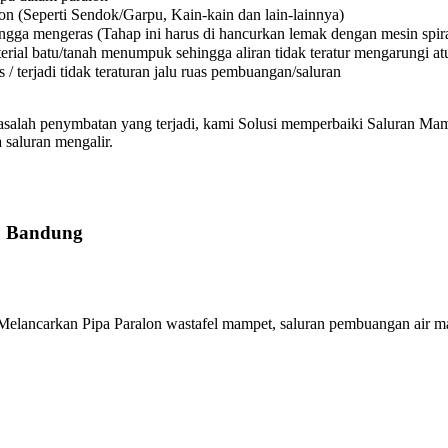
on (Seperti Sendok/Garpu, Kain-kain dan lain-lainnya)
a mengeras (Tahap ini harus di hancurkan lemak dengan mesin spiral
l batu/tanah menumpuk sehingga aliran tidak teratur mengarungi atura
 terjadi tidak teraturan jalu ruas pembuangan/saluran
asalah penymbatan yang terjadi, kami Solusi memperbaiki Saluran Mamp
 saluran mengalir.
a Bandung
lancarkan Pipa Paralon wastafel mampet, saluran pembuangan air ma