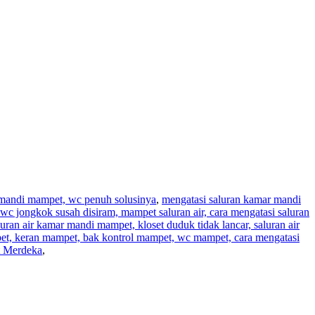
r mandi mampet, wc penuh solusinya
,
mengatasi saluran kamar mandi
wc jongkok susah disiram, mampet saluran air, cara mengatasi saluran
aluran air kamar mandi mampet, kloset duduk tidak lancar, saluran air
pet, keran mampet, bak kontrol mampet, wc mampet, cara mengatasi
t Merdeka
,