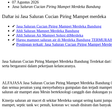
07 Agustus 2026
Jasa Saluran Cucian Piring Mampet Merdeka Bandung
Daftar isi Jasa Saluran Cucian Piring Mampet merdeka
✔
Jasa Saluran Cucian Piring Mampet Merdeka Bandung
✔
Ahli Saluran Mampet Merdeka Bandung
✔
Ahli Saluran Air Mampet Solusi diMerdeka
✔
Harga mampet saluran air di Merdeka Bandung TERMURA
✔
Postingan terkait: Jasa Saluran Cucian Piring Mampet Mer
Jasa Saluran Cucian Piring Mampet Merdeka Bandung Terdekat dari l
serta bergaransi dalam pekerjaan kelancaranya.
ALFAJASA Jasa Saluran Cucian Piring Mampet Merdeka Bandung 0857
dan semua perairan yang menyebabnya gumpalan dan terjadi mampet a
saluran air mampet atau Mesin berteknologi canggih dan dukungan ya
Kinerja saluran air macet di sekitar Merdeka sangat sering kami ju
mampet, septic tank wc penuh, kotoran wc susah disiram dan banyak h