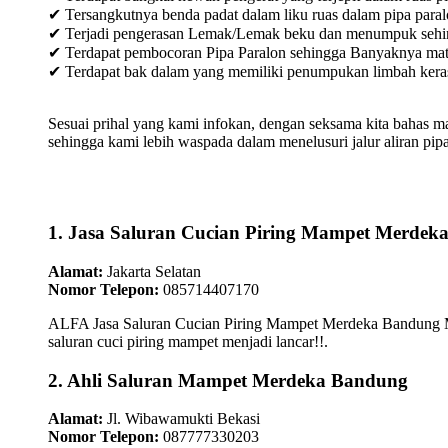
✔ Tersangkutnya benda padat dalam liku ruas dalam pipa paral
✔ Terjadi pengerasan Lemak/Lemak beku dan menumpuk sehingg
✔ Terdapat pembocoran Pipa Paralon sehingga Banyaknya materia
✔ Terdapat bak dalam yang memiliki penumpukan limbah keras /
Sesuai prihal yang kami infokan, dengan seksama kita bahas m
sehingga kami lebih waspada dalam menelusuri jalur aliran pipa
1. Jasa Saluran Cucian Piring Mampet Merdek
Alamat:
Jakarta Selatan
Nomor Telepon:
085714407170
ALFA Jasa Saluran Cucian Piring Mampet Merdeka Bandung Me
saluran cuci piring mampet menjadi lancar!!.
2. Ahli Saluran Mampet Merdeka Bandung
Alamat:
Jl. Wibawamukti Bekasi
Nomor Telepon:
087777330203