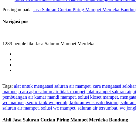
Postingan pada
Jasa Saluran Cucian Piring Mampet Merdeka Bandun
Navigasi pos
1289 people like Jasa Saluran Mampet Merdeka
Tags:
alat untuk mengatasi saluran air mampet, cara mengatasi selok
mampet, cara agar saluran air tidak mampet, alat mampet saluran air
pembuangan air kamar mandi mampet, solusi kloset mampet, mengatas
wc mampet, septic tank wc penuh, kotoran wc susah disiram, saluran 
saluran air mampet, solusi wc mampet, saluran air tersumbat, wc jo
Ahli Jasa Saluran Cucian Piring Mampet Merdeka Bandung