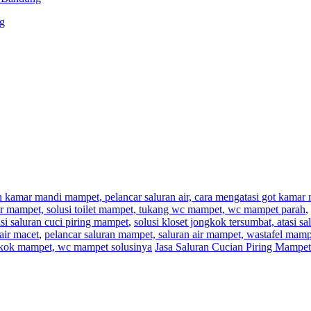
g
an kamar mandi mampet, pelancar saluran air, cara mengatasi got kama
,air mampet, solusi toilet mampet, tukang wc mampet, wc mampet parah
,
i saluran cuci piring mampet
,
solusi kloset jongkok tersumbat, atasi s
air macet
,
pelancar saluran mampet, saluran air mampet, wastafel mam
ngkok mampet, wc mampet solusinya
Jasa Saluran Cucian Piring Mampe