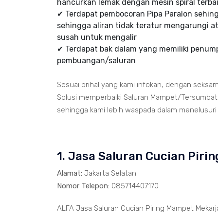
hancurkan lemak dengan mesin spiral terbai
✔ Terdapat pembocoran Pipa Paralon sehi
sehingga aliran tidak teratur mengarungi at
susah untuk mengalir
✔ Terdapat bak dalam yang memiliki penumpu
pembuangan/saluran
Sesuai prihal yang kami infokan, dengan seksa
Solusi memperbaiki Saluran Mampet/Tersumbat t
sehingga kami lebih waspada dalam menelusuri ja
1. Jasa Saluran Cucian Pir
Alamat:
Jakarta Selatan
Nomor Telepon:
085714407170
ALFA Jasa Saluran Cucian Piring Mampet Mekarj