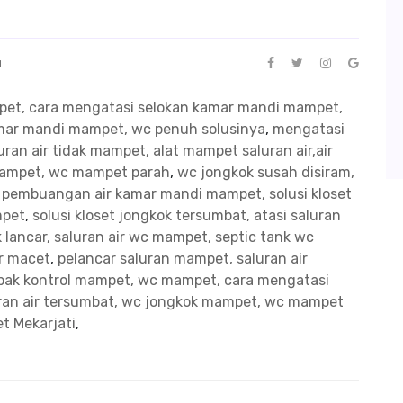
i
mpet, cara mengatasi selokan kamar mandi mampet,
kamar mandi mampet, wc penuh solusinya
,
mengatasi
ran air tidak mampet, alat mampet saluran air,air
mampet, wc mampet parah
,
wc jongkok susah disiram,
n pembuangan air kamar mandi mampet, solusi kloset
mpet
,
solusi kloset jongkok tersumbat, atasi saluran
 lancar, saluran air wc mampet, septic tank wc
ir macet
,
pelancar saluran mampet, saluran air
bak kontrol mampet, wc mampet, cara mengatasi
uran air tersumbat, wc jongkok mampet, wc mampet
t Mekarjati
,