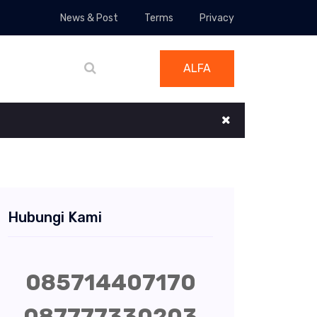
News & Post
Terms
Privacy
ALFA
Hubungi Kami
085714407170
087777330203