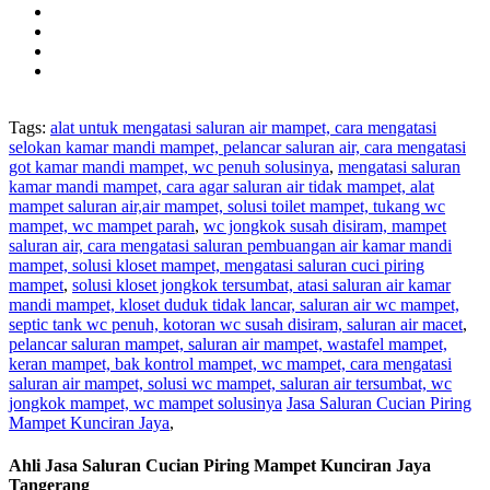
Tags:
alat untuk mengatasi saluran air mampet, cara mengatasi
selokan kamar mandi mampet, pelancar saluran air, cara mengatasi
got kamar mandi mampet, wc penuh solusinya
,
mengatasi saluran
kamar mandi mampet, cara agar saluran air tidak mampet, alat
mampet saluran air,air mampet, solusi toilet mampet, tukang wc
mampet, wc mampet parah
,
wc jongkok susah disiram, mampet
saluran air, cara mengatasi saluran pembuangan air kamar mandi
mampet, solusi kloset mampet, mengatasi saluran cuci piring
mampet
,
solusi kloset jongkok tersumbat, atasi saluran air kamar
mandi mampet, kloset duduk tidak lancar, saluran air wc mampet,
septic tank wc penuh, kotoran wc susah disiram, saluran air macet
,
pelancar saluran mampet, saluran air mampet, wastafel mampet,
keran mampet, bak kontrol mampet, wc mampet, cara mengatasi
saluran air mampet, solusi wc mampet, saluran air tersumbat, wc
jongkok mampet, wc mampet solusinya
Jasa Saluran Cucian Piring
Mampet Kunciran Jaya
,
Ahli Jasa Saluran Cucian Piring Mampet Kunciran Jaya
Tangerang