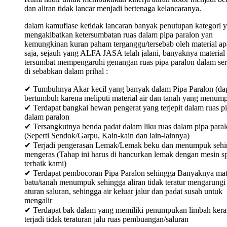
dan aliran tidak lancar menjadi bertenaga kelancaranya.
dalam kamuflase ketidak lancaran banyak penutupan kategori 
mengakibatkan ketersumbatan ruas dalam pipa paralon yan
kemungkinan kuran paham terganggu/tersebab oleh material ap
saja, sejauh yang ALFA JASA telah jalani, banyaknya material
tersumbat mempengaruhi genangan ruas pipa paralon dalam ser
di sebabkan dalam prihal :
✔ Tumbuhnya Akar kecil yang banyak dalam Pipa Paralon (da
bertumbuh karena meliputi material air dan tanah yang menum
✔ Terdapat bangkai hewan pengerat yang terjepit dalam ruas p
dalam paralon
✔ Tersangkutnya benda padat dalam liku ruas dalam pipa para
(Seperti Sendok/Garpu, Kain-kain dan lain-lainnya)
✔ Terjadi pengerasan Lemak/Lemak beku dan menumpuk sehi
mengeras (Tahap ini harus di hancurkan lemak dengan mesin sp
terbaik kami)
✔ Terdapat pembocoran Pipa Paralon sehingga Banyaknya mat
batu/tanah menumpuk sehingga aliran tidak teratur mengarungi
aturan saluran, sehingga air keluar jalur dan padat susah untuk
mengalir
✔ Terdapat bak dalam yang memiliki penumpukan limbah keras
terjadi tidak teraturan jalu ruas pembuangan/saluran