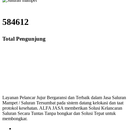
584612
Total Pengunjung
aluran Cucian Piring Mampet Kunciran Jaya, saluran mampet Kunciran Jaya T
ran mampet bekasi, saluran mampet bogor, saluran m
Layanan Pelancar Jujur Bergaransi dan Terbaik dalam Jasa Saluran
Mampet / Saluran Tersumbat pada sistem datang kelokasi dan taat
protokol kesehatan. ALFA JASA memberikan Solusi Kelancaran
Saluran Secara Tuntas Tanpa bongkar dan Solusi Tepat untuk
membongkar.