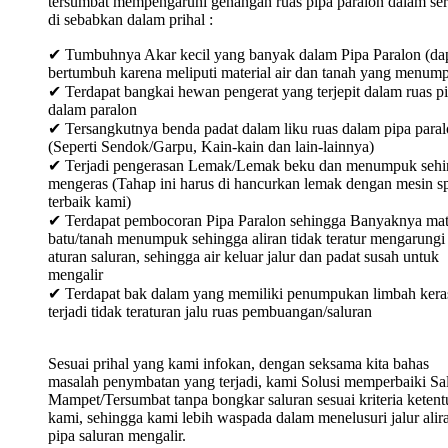
tersumbat mempengaruhi genangan ruas pipa paralon dalam ser
di sebabkan dalam prihal :
✔ Tumbuhnya Akar kecil yang banyak dalam Pipa Paralon (da
bertumbuh karena meliputi material air dan tanah yang menum
✔ Terdapat bangkai hewan pengerat yang terjepit dalam ruas p
dalam paralon
✔ Tersangkutnya benda padat dalam liku ruas dalam pipa para
(Seperti Sendok/Garpu, Kain-kain dan lain-lainnya)
✔ Terjadi pengerasan Lemak/Lemak beku dan menumpuk sehi
mengeras (Tahap ini harus di hancurkan lemak dengan mesin sp
terbaik kami)
✔ Terdapat pembocoran Pipa Paralon sehingga Banyaknya mat
batu/tanah menumpuk sehingga aliran tidak teratur mengarungi
aturan saluran, sehingga air keluar jalur dan padat susah untuk
mengalir
✔ Terdapat bak dalam yang memiliki penumpukan limbah keras
terjadi tidak teraturan jalu ruas pembuangan/saluran
Sesuai prihal yang kami infokan, dengan seksama kita bahas
masalah penymbatan yang terjadi, kami Solusi memperbaiki Sa
Mampet/Tersumbat tanpa bongkar saluran sesuai kriteria keten
kami, sehingga kami lebih waspada dalam menelusuri jalur alir
pipa saluran mengalir.