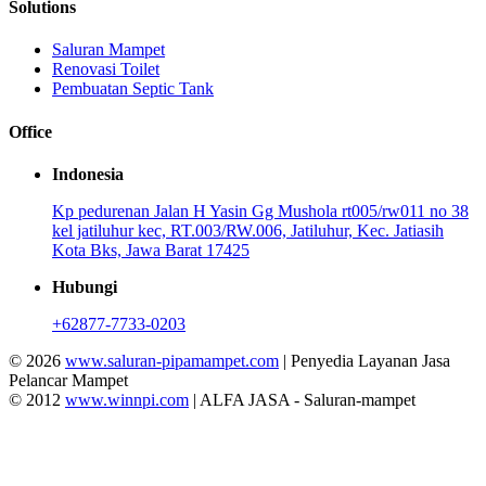
Solutions
Saluran Mampet
Renovasi Toilet
Pembuatan Septic Tank
Office
Indonesia
Kp pedurenan Jalan H Yasin Gg Mushola rt005/rw011 no 38
kel jatiluhur kec, RT.003/RW.006, Jatiluhur, Kec. Jatiasih
Kota Bks, Jawa Barat 17425
Hubungi
+62877-7733-0203
© 2026
www.saluran-pipamampet.com
| Penyedia Layanan Jasa
Pelancar Mampet
© 2012
www.winnpi.com
| ALFA JASA - Saluran-mampet