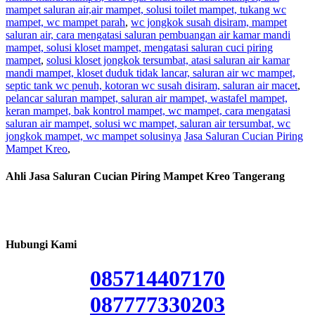
mampet saluran air,air mampet, solusi toilet mampet, tukang wc
mampet, wc mampet parah
,
wc jongkok susah disiram, mampet
saluran air, cara mengatasi saluran pembuangan air kamar mandi
mampet, solusi kloset mampet, mengatasi saluran cuci piring
mampet
,
solusi kloset jongkok tersumbat, atasi saluran air kamar
mandi mampet, kloset duduk tidak lancar, saluran air wc mampet,
septic tank wc penuh, kotoran wc susah disiram, saluran air macet
,
pelancar saluran mampet, saluran air mampet, wastafel mampet,
keran mampet, bak kontrol mampet, wc mampet, cara mengatasi
saluran air mampet, solusi wc mampet, saluran air tersumbat, wc
jongkok mampet, wc mampet solusinya
Jasa Saluran Cucian Piring
Mampet Kreo
,
Ahli Jasa Saluran Cucian Piring Mampet Kreo Tangerang
Hubungi Kami
085714407170
087777330203