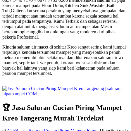
0857 1440 7170 – 0877 7733 0203 membersihkan saluran air pipa
karena mampet pada Floor Drain,Kitchen Sink,Wastafel,Bath
Tub,Gutters dan semua perairan yang menyebabnya gumpalan dan
terjadi mampet atau mudah tersumbat karena segala sesuatu hal
terkumpul pada tempatnya. Kami Terbaik dan sebagai refrensi
dengan alat untuk mengatasi saluran air mampet atau Mesin
berteknologi canggih dan dukungan yang moderen dari pihak
pekerja Profesional.
Kinerja saluran air macet di sekitar Kreo sangat sering kami jumpai
terjadinya kendala tersumbat mampet yang menyebabkan penuh
meluap memenuhi ubin sekitarnya dan dikarenakan saluran air wc
mampet, septic tank wc penuh, kotoran wc susah disiram dan
banyak hal lainnya yang siap kami beri kelancaran pada saluran
paralon mampet tersumbat.
🏆 Jasa Saluran Cucian Piring Mampet
Kreo Tangerang Murah Terdekat
di
ALFA Jasa Saluran Cucian Piring Mampet Kreo
Diposting pada