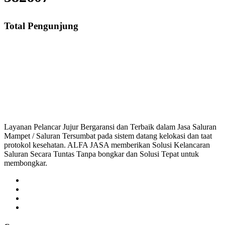
Total Pengunjung
asa Saluran Cucian Piring Mampet Kebon Pisang, saluran mampet Kebon Pisan
saluran mampet bekasi, saluran mampet bogor, salura
Layanan Pelancar Jujur Bergaransi dan Terbaik dalam Jasa Saluran
Mampet / Saluran Tersumbat pada sistem datang kelokasi dan taat
protokol kesehatan. ALFA JASA memberikan Solusi Kelancaran
Saluran Secara Tuntas Tanpa bongkar dan Solusi Tepat untuk
membongkar.