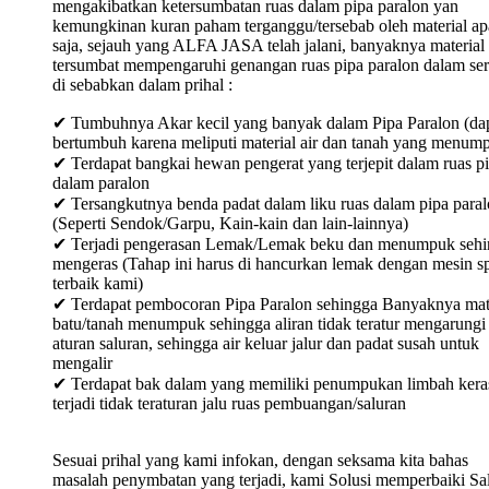
mengakibatkan ketersumbatan ruas dalam pipa paralon yan
kemungkinan kuran paham terganggu/tersebab oleh material ap
saja, sejauh yang ALFA JASA telah jalani, banyaknya material
tersumbat mempengaruhi genangan ruas pipa paralon dalam ser
di sebabkan dalam prihal :
✔ Tumbuhnya Akar kecil yang banyak dalam Pipa Paralon (da
bertumbuh karena meliputi material air dan tanah yang menum
✔ Terdapat bangkai hewan pengerat yang terjepit dalam ruas p
dalam paralon
✔ Tersangkutnya benda padat dalam liku ruas dalam pipa para
(Seperti Sendok/Garpu, Kain-kain dan lain-lainnya)
✔ Terjadi pengerasan Lemak/Lemak beku dan menumpuk sehi
mengeras (Tahap ini harus di hancurkan lemak dengan mesin sp
terbaik kami)
✔ Terdapat pembocoran Pipa Paralon sehingga Banyaknya mat
batu/tanah menumpuk sehingga aliran tidak teratur mengarungi
aturan saluran, sehingga air keluar jalur dan padat susah untuk
mengalir
✔ Terdapat bak dalam yang memiliki penumpukan limbah keras
terjadi tidak teraturan jalu ruas pembuangan/saluran
Sesuai prihal yang kami infokan, dengan seksama kita bahas
masalah penymbatan yang terjadi, kami Solusi memperbaiki Sa