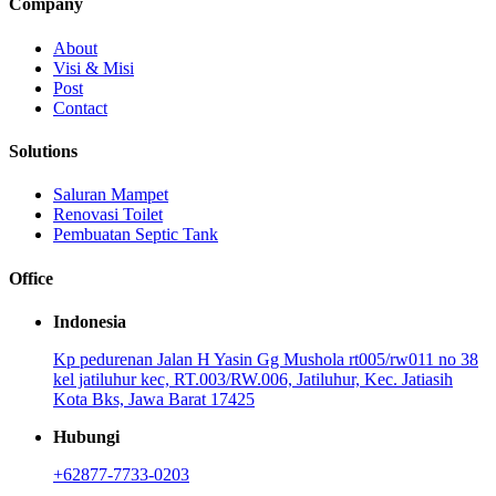
Company
About
Visi & Misi
Post
Contact
Solutions
Saluran Mampet
Renovasi Toilet
Pembuatan Septic Tank
Office
Indonesia
Kp pedurenan Jalan H Yasin Gg Mushola rt005/rw011 no 38
kel jatiluhur kec, RT.003/RW.006, Jatiluhur, Kec. Jatiasih
Kota Bks, Jawa Barat 17425
Hubungi
+62877-7733-0203