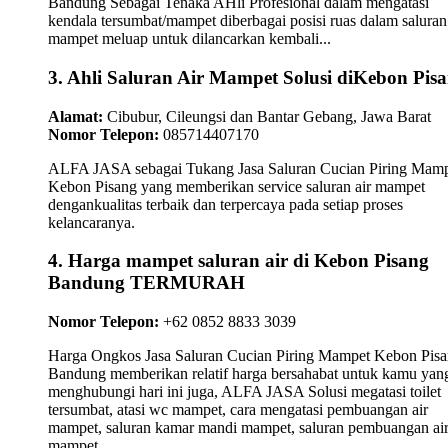
Bandung Sebagai Tenaka AHli Profesional dalam mengatasi
kendala tersumbat/mampet diberbagai posisi ruas dalam saluran 
mampet meluap untuk dilancarkan kembali...
3. Ahli Saluran Air Mampet Solusi diKebon Pis
Alamat:
Cibubur, Cileungsi dan Bantar Gebang, Jawa Barat
Nomor Telepon:
085714407170
ALFA JASA sebagai Tukang Jasa Saluran Cucian Piring Mam
Kebon Pisang yang memberikan service saluran air mampet
dengankualitas terbaik dan terpercaya pada setiap proses
kelancaranya.
4. Harga mampet saluran air di Kebon Pisang
Bandung TERMURAH
Nomor Telepon:
+62 0852 8833 3039
Harga Ongkos Jasa Saluran Cucian Piring Mampet Kebon Pis
Bandung memberikan relatif harga bersahabat untuk kamu yan
menghubungi hari ini juga, ALFA JASA Solusi megatasi toilet
tersumbat, atasi wc mampet, cara mengatasi pembuangan air
mampet, saluran kamar mandi mampet, saluran pembuangan ai
mampet.