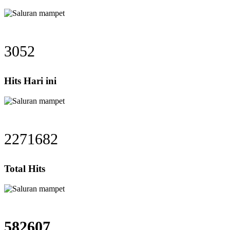
3052
Hits Hari ini
2271682
Total Hits
582607