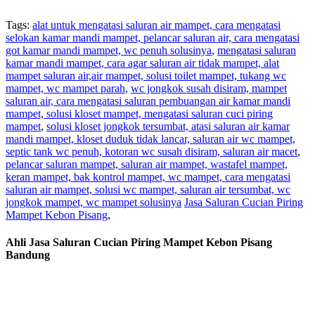
Tags:
alat untuk mengatasi saluran air mampet, cara mengatasi
selokan kamar mandi mampet, pelancar saluran air, cara mengatasi
got kamar mandi mampet, wc penuh solusinya
,
mengatasi saluran
kamar mandi mampet, cara agar saluran air tidak mampet, alat
mampet saluran air,air mampet, solusi toilet mampet, tukang wc
mampet, wc mampet parah
,
wc jongkok susah disiram, mampet
saluran air, cara mengatasi saluran pembuangan air kamar mandi
mampet, solusi kloset mampet, mengatasi saluran cuci piring
mampet
,
solusi kloset jongkok tersumbat, atasi saluran air kamar
mandi mampet, kloset duduk tidak lancar, saluran air wc mampet,
septic tank wc penuh, kotoran wc susah disiram, saluran air macet
,
pelancar saluran mampet, saluran air mampet, wastafel mampet,
keran mampet, bak kontrol mampet, wc mampet, cara mengatasi
saluran air mampet, solusi wc mampet, saluran air tersumbat, wc
jongkok mampet, wc mampet solusinya
Jasa Saluran Cucian Piring
Mampet Kebon Pisang
,
Ahli Jasa Saluran Cucian Piring Mampet Kebon Pisang
Bandung