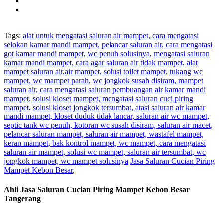
Tags:
alat untuk mengatasi saluran air mampet, cara mengatasi
selokan kamar mandi mampet, pelancar saluran air, cara mengatasi
got kamar mandi mampet, wc penuh solusinya
,
mengatasi saluran
kamar mandi mampet, cara agar saluran air tidak mampet, alat
mampet saluran air,air mampet, solusi toilet mampet, tukang wc
mampet, wc mampet parah
,
wc jongkok susah disiram, mampet
saluran air, cara mengatasi saluran pembuangan air kamar mandi
mampet, solusi kloset mampet, mengatasi saluran cuci piring
mampet
,
solusi kloset jongkok tersumbat, atasi saluran air kamar
mandi mampet, kloset duduk tidak lancar, saluran air wc mampet,
septic tank wc penuh, kotoran wc susah disiram, saluran air macet
,
pelancar saluran mampet, saluran air mampet, wastafel mampet,
keran mampet, bak kontrol mampet, wc mampet, cara mengatasi
saluran air mampet, solusi wc mampet, saluran air tersumbat, wc
jongkok mampet, wc mampet solusinya
Jasa Saluran Cucian Piring
Mampet Kebon Besar
,
Ahli Jasa Saluran Cucian Piring Mampet Kebon Besar
Tangerang