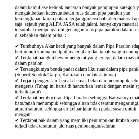
dalam kamuflase ketidak lancaran banyak penutupan kategori 
mengakibatkan ketersumbatan ruas dalam pipa paralon yan
kemungkinan kuran paham terganggu/tersebab oleh material ap
saja, sejauh yang ALFA JASA telah jalani, banyaknya material
tersumbat mempengaruhi genangan ruas pipa paralon dalam ser
di sebabkan dalam prihal :
✔ Tumbuhnya Akar kecil yang banyak dalam Pipa Paralon (da
bertumbuh karena meliputi material air dan tanah yang menum
✔ Terdapat bangkai hewan pengerat yang terjepit dalam ruas p
dalam paralon
✔ Tersangkutnya benda padat dalam liku ruas dalam pipa para
(Seperti Sendok/Garpu, Kain-kain dan lain-lainnya)
✔ Terjadi pengerasan Lemak/Lemak beku dan menumpuk sehi
mengeras (Tahap ini harus di hancurkan lemak dengan mesin sp
terbaik kami)
✔ Terdapat pembocoran Pipa Paralon sehingga Banyaknya mat
batu/tanah menumpuk sehingga aliran tidak teratur mengarungi
aturan saluran, sehingga air keluar jalur dan padat susah untuk
mengalir
✔ Terdapat bak dalam yang memiliki penumpukan limbah keras
terjadi tidak teraturan jalu ruas pembuangan/saluran