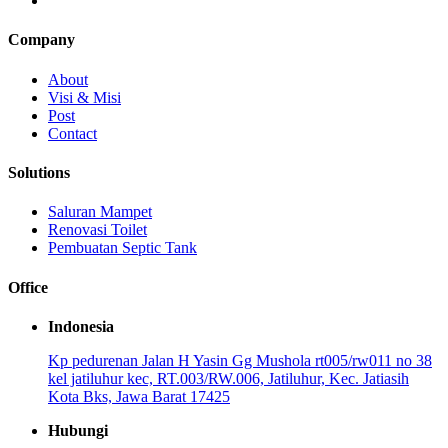
Company
About
Visi & Misi
Post
Contact
Solutions
Saluran Mampet
Renovasi Toilet
Pembuatan Septic Tank
Office
Indonesia
Kp pedurenan Jalan H Yasin Gg Mushola rt005/rw011 no 38
kel jatiluhur kec, RT.003/RW.006, Jatiluhur, Kec. Jatiasih
Kota Bks, Jawa Barat 17425
Hubungi