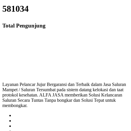
581034
Total Pengunjung
Jasa Saluran Cucian Piring Mampet Kebon Besar, saluran mampet Kebon Bes
saluran mampet bekasi, saluran mampet bogor, salu
Layanan Pelancar Jujur Bergaransi dan Terbaik dalam Jasa Saluran
Mampet / Saluran Tersumbat pada sistem datang kelokasi dan taat
protokol kesehatan. ALFA JASA memberikan Solusi Kelancaran
Saluran Secara Tuntas Tanpa bongkar dan Solusi Tepat untuk
membongkar.