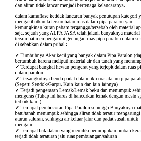
dan aliran tidak lancar menjadi bertenaga kelancaranya.
dalam kamuflase ketidak lancaran banyak penutupan kategori 
mengakibatkan ketersumbatan ruas dalam pipa paralon yan
kemungkinan kuran paham terganggu/tersebab oleh material ap
saja, sejauh yang ALFA JASA telah jalani, banyaknya material
tersumbat mempengaruhi genangan ruas pipa paralon dalam ser
di sebabkan dalam prihal :
✔ Tumbuhnya Akar kecil yang banyak dalam Pipa Paralon (da
bertumbuh karena meliputi material air dan tanah yang menum
✔ Terdapat bangkai hewan pengerat yang terjepit dalam ruas p
dalam paralon
✔ Tersangkutnya benda padat dalam liku ruas dalam pipa para
(Seperti Sendok/Garpu, Kain-kain dan lain-lainnya)
✔ Terjadi pengerasan Lemak/Lemak beku dan menumpuk sehi
mengeras (Tahap ini harus di hancurkan lemak dengan mesin sp
terbaik kami)
✔ Terdapat pembocoran Pipa Paralon sehingga Banyaknya mat
batu/tanah menumpuk sehingga aliran tidak teratur mengarungi
aturan saluran, sehingga air keluar jalur dan padat susah untuk
mengalir
✔ Terdapat bak dalam yang memiliki penumpukan limbah keras
terjadi tidak teraturan jalu ruas pembuangan/saluran