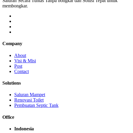
Saluran Secara Tuntas Tanpa bongkar dan Solusi Tepat untuk
membongkar.
Company
About
Visi & Misi
Post
Contact
Solutions
Saluran Mampet
Renovasi Toilet
Pembuatan Septic Tank
Office
Indonesia