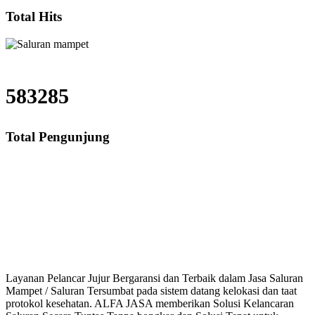
Total Hits
583285
Total Pengunjung
Jasa Saluran Cucian Piring Mampet Kampung Melayu, saluran mampet Kamp
saluran mampet bekasi, saluran mampet bogor, sal
Layanan Pelancar Jujur Bergaransi dan Terbaik dalam Jasa Saluran
Mampet / Saluran Tersumbat pada sistem datang kelokasi dan taat
protokol kesehatan. ALFA JASA memberikan Solusi Kelancaran