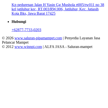
Kp pedurenan Jalan H Yasin Gg Mushola rt005/rw011 no 38
kel jatiluhur kec, RT.003/RW.006, Jatiluhur, Kec. Jatiasih
Kota Bks, Jawa Barat 17425
Hubungi
+62877-7733-0203
© 2026
www.saluran-pipamampet.com
| Penyedia Layanan Jasa
Pelancar Mampet
© 2012
www.winnpi.com
| ALFA JASA - Saluran-mampet