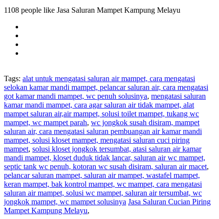
1108 people like Jasa Saluran Mampet Kampung Melayu
Tags:
alat untuk mengatasi saluran air mampet, cara mengatasi
selokan kamar mandi mampet, pelancar saluran air, cara mengatasi
got kamar mandi mampet, wc penuh solusinya
,
mengatasi saluran
kamar mandi mampet, cara agar saluran air tidak mampet, alat
mampet saluran air,air mampet, solusi toilet mampet, tukang wc
mampet, wc mampet parah
,
wc jongkok susah disiram, mampet
saluran air, cara mengatasi saluran pembuangan air kamar mandi
mampet, solusi kloset mampet, mengatasi saluran cuci piring
mampet
,
solusi kloset jongkok tersumbat, atasi saluran air kamar
mandi mampet, kloset duduk tidak lancar, saluran air wc mampet,
septic tank wc penuh, kotoran wc susah disiram, saluran air macet
,
pelancar saluran mampet, saluran air mampet, wastafel mampet,
keran mampet, bak kontrol mampet, wc mampet, cara mengatasi
saluran air mampet, solusi wc mampet, saluran air tersumbat, wc
jongkok mampet, wc mampet solusinya
Jasa Saluran Cucian Piring
Mampet Kampung Melayu
,