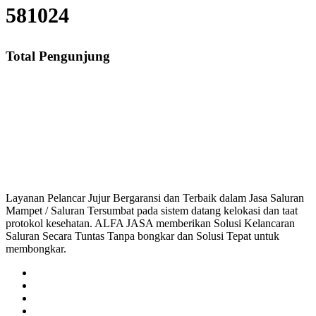
581024
Total Pengunjung
Jasa Saluran Cucian Piring Mampet Kalangsuria, saluran mampet Kalangsur
saluran mampet bekasi, saluran mampet bogor, salu
Layanan Pelancar Jujur Bergaransi dan Terbaik dalam Jasa Saluran
Mampet / Saluran Tersumbat pada sistem datang kelokasi dan taat
protokol kesehatan. ALFA JASA memberikan Solusi Kelancaran
Saluran Secara Tuntas Tanpa bongkar dan Solusi Tepat untuk
membongkar.