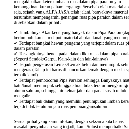
mengakibatkan ketersumbatan ruas dalam pipa paralon yan
kemungkinan kuran paham terganggu/tersebab oleh material ap
saja, sejauh yang ALFA JASA telah jalani, banyaknya material
tersumbat mempengaruhi genangan ruas pipa paralon dalam ser
di sebabkan dalam prihal :
✔ Tumbuhnya Akar kecil yang banyak dalam Pipa Paralon (da
bertumbuh karena meliputi material air dan tanah yang menum
✔ Terdapat bangkai hewan pengerat yang terjepit dalam ruas p
dalam paralon
✔ Tersangkutnya benda padat dalam liku ruas dalam pipa para
(Seperti Sendok/Garpu, Kain-kain dan lain-lainnya)
✔ Terjadi pengerasan Lemak/Lemak beku dan menumpuk sehi
mengeras (Tahap ini harus di hancurkan lemak dengan mesin sp
terbaik kami)
✔ Terdapat pembocoran Pipa Paralon sehingga Banyaknya mat
batu/tanah menumpuk sehingga aliran tidak teratur mengarungi
aturan saluran, sehingga air keluar jalur dan padat susah untuk
mengalir
✔ Terdapat bak dalam yang memiliki penumpukan limbah keras
terjadi tidak teraturan jalu ruas pembuangan/saluran
Sesuai prihal yang kami infokan, dengan seksama kita bahas
masalah penymbatan yang terjadi, kami Solusi memperbaiki Sa