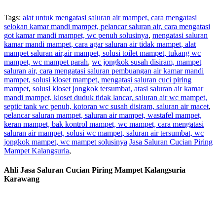
Tags:
alat untuk mengatasi saluran air mampet, cara mengatasi
selokan kamar mandi mampet, pelancar saluran air, cara mengatasi
got kamar mandi mampet, wc penuh solusinya
,
mengatasi saluran
kamar mandi mampet, cara agar saluran air tidak mampet, alat
mampet saluran air,air mampet, solusi toilet mampet, tukang wc
mampet, wc mampet parah
,
wc jongkok susah disiram, mampet
saluran air, cara mengatasi saluran pembuangan air kamar mandi
mampet, solusi kloset mampet, mengatasi saluran cuci piring
mampet
,
solusi kloset jongkok tersumbat, atasi saluran air kamar
mandi mampet, kloset duduk tidak lancar, saluran air wc mampet,
septic tank wc penuh, kotoran wc susah disiram, saluran air macet
,
pelancar saluran mampet, saluran air mampet, wastafel mampet,
keran mampet, bak kontrol mampet, wc mampet, cara mengatasi
saluran air mampet, solusi wc mampet, saluran air tersumbat, wc
jongkok mampet, wc mampet solusinya
Jasa Saluran Cucian Piring
Mampet Kalangsuria
,
Ahli Jasa Saluran Cucian Piring Mampet Kalangsuria
Karawang