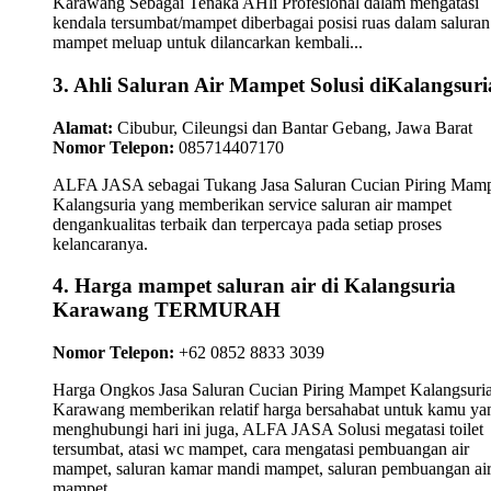
Karawang Sebagai Tenaka AHli Profesional dalam mengatasi
kendala tersumbat/mampet diberbagai posisi ruas dalam saluran 
mampet meluap untuk dilancarkan kembali...
3. Ahli Saluran Air Mampet Solusi diKalangsuri
Alamat:
Cibubur, Cileungsi dan Bantar Gebang, Jawa Barat
Nomor Telepon:
085714407170
ALFA JASA sebagai Tukang Jasa Saluran Cucian Piring Mam
Kalangsuria yang memberikan service saluran air mampet
dengankualitas terbaik dan terpercaya pada setiap proses
kelancaranya.
4. Harga mampet saluran air di Kalangsuria
Karawang TERMURAH
Nomor Telepon:
+62 0852 8833 3039
Harga Ongkos Jasa Saluran Cucian Piring Mampet Kalangsuri
Karawang memberikan relatif harga bersahabat untuk kamu ya
menghubungi hari ini juga, ALFA JASA Solusi megatasi toilet
tersumbat, atasi wc mampet, cara mengatasi pembuangan air
mampet, saluran kamar mandi mampet, saluran pembuangan ai
mampet.