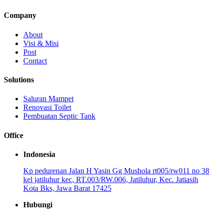
Company
About
Visi & Misi
Post
Contact
Solutions
Saluran Mampet
Renovasi Toilet
Pembuatan Septic Tank
Office
Indonesia
Kp pedurenan Jalan H Yasin Gg Mushola rt005/rw011 no 38
kel jatiluhur kec, RT.003/RW.006, Jatiluhur, Kec. Jatiasih
Kota Bks, Jawa Barat 17425
Hubungi