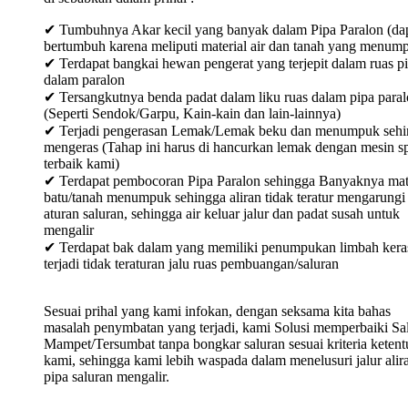
✔ Tumbuhnya Akar kecil yang banyak dalam Pipa Paralon (da
bertumbuh karena meliputi material air dan tanah yang menum
✔ Terdapat bangkai hewan pengerat yang terjepit dalam ruas p
dalam paralon
✔ Tersangkutnya benda padat dalam liku ruas dalam pipa para
(Seperti Sendok/Garpu, Kain-kain dan lain-lainnya)
✔ Terjadi pengerasan Lemak/Lemak beku dan menumpuk sehi
mengeras (Tahap ini harus di hancurkan lemak dengan mesin sp
terbaik kami)
✔ Terdapat pembocoran Pipa Paralon sehingga Banyaknya mat
batu/tanah menumpuk sehingga aliran tidak teratur mengarungi
aturan saluran, sehingga air keluar jalur dan padat susah untuk
mengalir
✔ Terdapat bak dalam yang memiliki penumpukan limbah keras
terjadi tidak teraturan jalu ruas pembuangan/saluran
Sesuai prihal yang kami infokan, dengan seksama kita bahas
masalah penymbatan yang terjadi, kami Solusi memperbaiki Sa
Mampet/Tersumbat tanpa bongkar saluran sesuai kriteria keten
kami, sehingga kami lebih waspada dalam menelusuri jalur alir
pipa saluran mengalir.