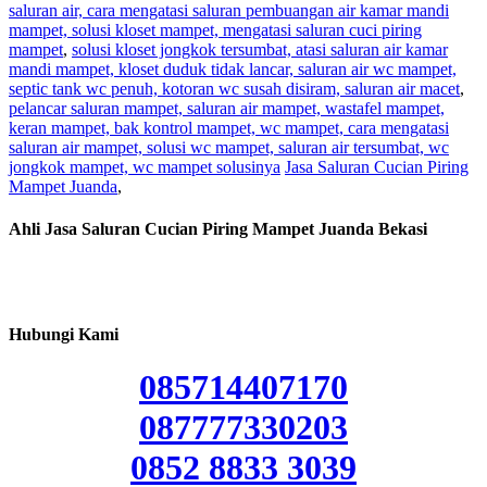
saluran air, cara mengatasi saluran pembuangan air kamar mandi
mampet, solusi kloset mampet, mengatasi saluran cuci piring
mampet
,
solusi kloset jongkok tersumbat, atasi saluran air kamar
mandi mampet, kloset duduk tidak lancar, saluran air wc mampet,
septic tank wc penuh, kotoran wc susah disiram, saluran air macet
,
pelancar saluran mampet, saluran air mampet, wastafel mampet,
keran mampet, bak kontrol mampet, wc mampet, cara mengatasi
saluran air mampet, solusi wc mampet, saluran air tersumbat, wc
jongkok mampet, wc mampet solusinya
Jasa Saluran Cucian Piring
Mampet Juanda
,
Ahli Jasa Saluran Cucian Piring Mampet Juanda Bekasi
Hubungi Kami
085714407170
087777330203
0852 8833 3039