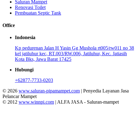
Saluran Mampet
Renovasi Toilet
Pembuatan Septic Tank
Office
Indonesia
Kp pedurenan Jalan H Yasin Gg Mushola rt005/rw011 no 38
kel jatiluhur kec, RT.003/RW.006, Jatiluhur, Kec. Jatiasih
Kota Bks, Jawa Barat 17425
Hubungi
+62877-7733-0203
© 2026
www.saluran-pipamampet.com
| Penyedia Layanan Jasa
Pelancar Mampet
© 2012
www.winnpi.com
| ALFA JASA - Saluran-mampet