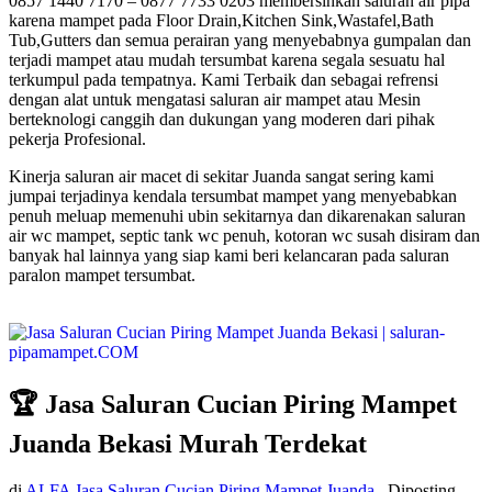
0857 1440 7170 – 0877 7733 0203 membersihkan saluran air pipa
karena mampet pada Floor Drain,Kitchen Sink,Wastafel,Bath
Tub,Gutters dan semua perairan yang menyebabnya gumpalan dan
terjadi mampet atau mudah tersumbat karena segala sesuatu hal
terkumpul pada tempatnya. Kami Terbaik dan sebagai refrensi
dengan alat untuk mengatasi saluran air mampet atau Mesin
berteknologi canggih dan dukungan yang moderen dari pihak
pekerja Profesional.
Kinerja saluran air macet di sekitar Juanda sangat sering kami
jumpai terjadinya kendala tersumbat mampet yang menyebabkan
penuh meluap memenuhi ubin sekitarnya dan dikarenakan saluran
air wc mampet, septic tank wc penuh, kotoran wc susah disiram dan
banyak hal lainnya yang siap kami beri kelancaran pada saluran
paralon mampet tersumbat.
🏆 Jasa Saluran Cucian Piring Mampet
Juanda Bekasi Murah Terdekat
di
ALFA Jasa Saluran Cucian Piring Mampet Juanda
Diposting