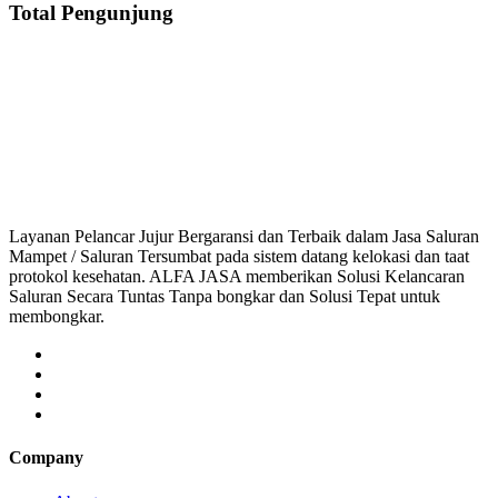
Total Pengunjung
Jasa Saluran Cucian Piring Mampet Jayanagara, saluran mampet Jayanagara
saluran mampet bekasi, saluran mampet bogor, salu
Layanan Pelancar Jujur Bergaransi dan Terbaik dalam Jasa Saluran
Mampet / Saluran Tersumbat pada sistem datang kelokasi dan taat
protokol kesehatan. ALFA JASA memberikan Solusi Kelancaran
Saluran Secara Tuntas Tanpa bongkar dan Solusi Tepat untuk
membongkar.
Company