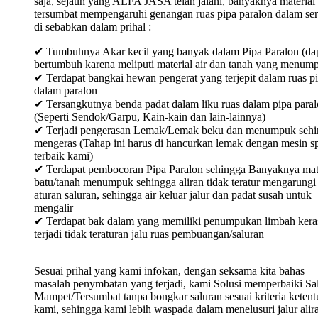
saja, sejauh yang ALFA JASA telah jalani, banyaknya material
tersumbat mempengaruhi genangan ruas pipa paralon dalam ser
di sebabkan dalam prihal :
✔ Tumbuhnya Akar kecil yang banyak dalam Pipa Paralon (da
bertumbuh karena meliputi material air dan tanah yang menum
✔ Terdapat bangkai hewan pengerat yang terjepit dalam ruas p
dalam paralon
✔ Tersangkutnya benda padat dalam liku ruas dalam pipa para
(Seperti Sendok/Garpu, Kain-kain dan lain-lainnya)
✔ Terjadi pengerasan Lemak/Lemak beku dan menumpuk sehi
mengeras (Tahap ini harus di hancurkan lemak dengan mesin sp
terbaik kami)
✔ Terdapat pembocoran Pipa Paralon sehingga Banyaknya mat
batu/tanah menumpuk sehingga aliran tidak teratur mengarungi
aturan saluran, sehingga air keluar jalur dan padat susah untuk
mengalir
✔ Terdapat bak dalam yang memiliki penumpukan limbah keras
terjadi tidak teraturan jalu ruas pembuangan/saluran
Sesuai prihal yang kami infokan, dengan seksama kita bahas
masalah penymbatan yang terjadi, kami Solusi memperbaiki Sa
Mampet/Tersumbat tanpa bongkar saluran sesuai kriteria keten
kami, sehingga kami lebih waspada dalam menelusuri jalur alir