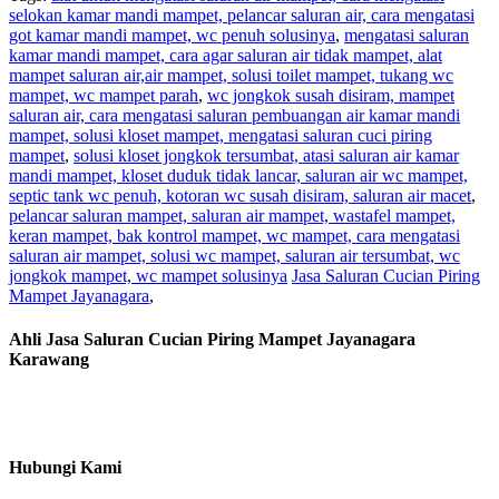
selokan kamar mandi mampet, pelancar saluran air, cara mengatasi
got kamar mandi mampet, wc penuh solusinya
,
mengatasi saluran
kamar mandi mampet, cara agar saluran air tidak mampet, alat
mampet saluran air,air mampet, solusi toilet mampet, tukang wc
mampet, wc mampet parah
,
wc jongkok susah disiram, mampet
saluran air, cara mengatasi saluran pembuangan air kamar mandi
mampet, solusi kloset mampet, mengatasi saluran cuci piring
mampet
,
solusi kloset jongkok tersumbat, atasi saluran air kamar
mandi mampet, kloset duduk tidak lancar, saluran air wc mampet,
septic tank wc penuh, kotoran wc susah disiram, saluran air macet
,
pelancar saluran mampet, saluran air mampet, wastafel mampet,
keran mampet, bak kontrol mampet, wc mampet, cara mengatasi
saluran air mampet, solusi wc mampet, saluran air tersumbat, wc
jongkok mampet, wc mampet solusinya
Jasa Saluran Cucian Piring
Mampet Jayanagara
,
Ahli Jasa Saluran Cucian Piring Mampet Jayanagara
Karawang
Hubungi Kami