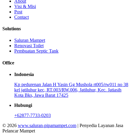
About
Visi & Misi
Post
Contact
Solutions
Saluran Mampet
Renovasi Toilet
Pembuatan Septic Tank
Office
Indonesia
Kp pedurenan Jalan H Yasin Gg Mushola rt005/rw011 no 38
kel jatiluhur kec, RT.003/RW.006, Jatiluhur, Kec. Jatiasih
Kota Bks, Jawa Barat 17425
Hubungi
+62877-7733-0203
© 2026
www.saluran-pipamampet.com
| Penyedia Layanan Jasa
Pelancar Mampet