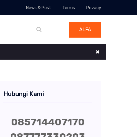
News & Post
Terms
Privacy
ALFA
Hubungi Kami
085714407170
087777330203