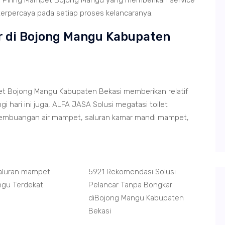
n Piring Mampet Bojong Mangu yang memberikan service
terpercaya pada setiap proses kelancaranya.
r di Bojong Mangu Kabupaten
et Bojong Mangu Kabupaten Bekasi memberikan relatif
hari ini juga, ALFA JASA Solusi megatasi toilet
pembuangan air mampet, saluran kamar mandi mampet,
Saluran mampet
5921 Rekomendasi Solusi
ngu Terdekat
Pelancar Tanpa Bongkar
diBojong Mangu Kabupaten
Bekasi