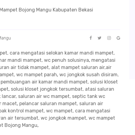
g Mampet Bojong Mangu Kabupaten Bekasi
 Mangu
mpet, cara mengatasi selokan kamar mandi mampet,
kamar mandi mampet, wc penuh solusinya
,
mengatasi
ran air tidak mampet, alat mampet saluran air,air
mampet, wc mampet parah
,
wc jongkok susah disiram,
n pembuangan air kamar mandi mampet, solusi kloset
mpet
,
solusi kloset jongkok tersumbat, atasi saluran
 lancar, saluran air wc mampet, septic tank wc
ir macet
,
pelancar saluran mampet, saluran air
bak kontrol mampet, wc mampet, cara mengatasi
uran air tersumbat, wc jongkok mampet, wc mampet
pet Bojong Mangu
,