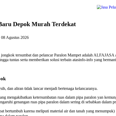
Baru Depok Murah Terdekat
a
08 Agustus 2026
 jongkok tersumbat dan pelancar Paralon Mampet adalah ALFAJASA at
gga tuntas serta memberikan solusi terbain atasinfo-info yang berman
pok
ih, dan aliran tidak lancar menjadi bertenaga kelancaranya.
ang mengakibatkan ketersumbatan ruas dalam pipa paralon yan kemungk
aruhi genangan ruas pipa paralon dalam sering di sebabkan dalam pri
at bertumbuh karena meliputi material air dan tanah yang menumpuk)
ipa dalam paralon