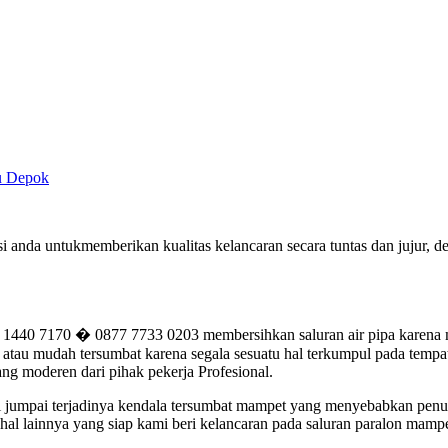
ru Depok
 anda untukmemberikan kualitas kelancaran secara tuntas dan jujur,
 7170 � 0877 7733 0203 membersihkan saluran air pipa karena mam
tau mudah tersumbat karena segala sesuatu hal terkumpul pada tempatn
ng moderen dari pihak pekerja Profesional.
ami jumpai terjadinya kendala tersumbat mampet yang menyebabkan pen
al lainnya yang siap kami beri kelancaran pada saluran paralon mampe