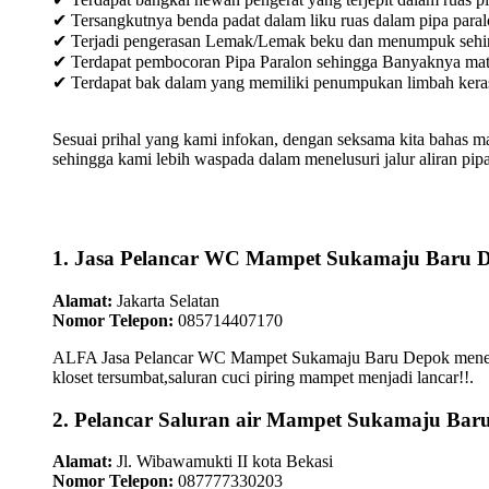
✔ Tersangkutnya benda padat dalam liku ruas dalam pipa paral
✔ Terjadi pengerasan Lemak/Lemak beku dan menumpuk sehingg
✔ Terdapat pembocoran Pipa Paralon sehingga Banyaknya materia
✔ Terdapat bak dalam yang memiliki penumpukan limbah keras /
Sesuai prihal yang kami infokan, dengan seksama kita bahas m
sehingga kami lebih waspada dalam menelusuri jalur aliran pipa
1. Jasa Pelancar WC Mampet Sukamaju Baru 
Alamat:
Jakarta Selatan
Nomor Telepon:
085714407170
ALFA Jasa Pelancar WC Mampet Sukamaju Baru Depok menepati 
kloset tersumbat,saluran cuci piring mampet menjadi lancar!!.
2. Pelancar Saluran air Mampet Sukamaju Bar
Alamat:
Jl. Wibawamukti II kota Bekasi
Nomor Telepon:
087777330203