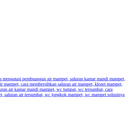
a mengatasi pembuangan air mampet, saluran kamar mandi mampet,
ir mampet, cara membersihkan saluran air mampet, kloset mampet,
luran air kamar mandi mampet, wc tumpat, wc tersumbat, cara
t, saluran air tersumbat, wc jongkok mampet, wc mampet solusinya