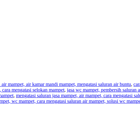
n air mampet, air kamar mandi mampet, mengatasi saluran air buntu
,
car
t, cara mengatasi selokan mampet
,
jasa wc mampet, pembersih saluran a
 mampet
,
mengatasi saluran jasa mampet, air mampet, cara mengatasi sa
mpet, wc mampet, cara mengatasi saluran air mampet, solusi wc mampe