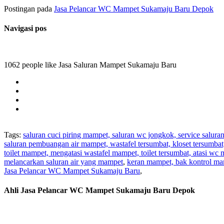
Postingan pada
Jasa Pelancar WC Mampet Sukamaju Baru Depok
Navigasi pos
1062 people like Jasa Saluran Mampet Sukamaju Baru
Tags:
saluran cuci piring mampet, saluran wc jongkok, service salura
saluran pembuangan air mampet, wastafel tersumbat, kloset tersumba
toilet mampet, mengatasi wastafel mampet, toilet tersumbat, atasi wc
melancarkan saluran air yang mampet
,
keran mampet, bak kontrol ma
Jasa Pelancar WC Mampet Sukamaju Baru
,
Ahli Jasa Pelancar WC Mampet Sukamaju Baru Depok