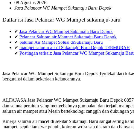
08 Agustus 2026
Jasa Pelancar WC Mampet Sukamaju Baru Depok
Daftar isi Jasa Pelancar WC Mampet sukamaju-baru
✔
Jasa Pelancar WC Mampet Sukamaju Baru Depok
✔
Pelancar Saluran air Mampet Sukamaju Baru Depok
✔
Saluran Air Mampet Solusi diSukamaju Baru
✔
mampet saluran air di Sukamaju Baru Depok TERMURAH
✔
Postingan terkait: Jasa Pelancar WC Mampet Sukamaju Ba
Jasa Pelancar WC Mampet Sukamaju Baru Depok Terdekat dari lokasi
bergaransi dalam pekerjaan kelancaranya.
ALFAJASA Jasa Pelancar WC Mampet Sukamaju Baru Depok 0857 1440
dan semua perairan yang menyebabnya gumpalan dan terjadi mampet a
saluran air mampet atau Mesin berteknologi canggih dan dukungan ya
Kinerja saluran air macet di sekitar Sukamaju Baru sangat sering k
mampet, septic tank wc penuh, kotoran wc susah disiram dan banyak h