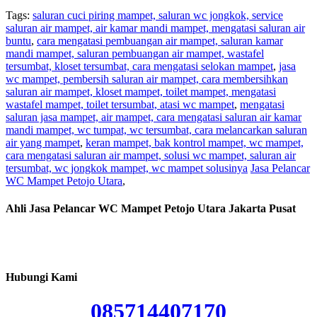
Tags:
saluran cuci piring mampet, saluran wc jongkok, service
saluran air mampet, air kamar mandi mampet, mengatasi saluran air
buntu
,
cara mengatasi pembuangan air mampet, saluran kamar
mandi mampet, saluran pembuangan air mampet, wastafel
tersumbat, kloset tersumbat, cara mengatasi selokan mampet
,
jasa
wc mampet, pembersih saluran air mampet, cara membersihkan
saluran air mampet, kloset mampet, toilet mampet, mengatasi
wastafel mampet, toilet tersumbat, atasi wc mampet
,
mengatasi
saluran jasa mampet, air mampet, cara mengatasi saluran air kamar
mandi mampet, wc tumpat, wc tersumbat, cara melancarkan saluran
air yang mampet
,
keran mampet, bak kontrol mampet, wc mampet,
cara mengatasi saluran air mampet, solusi wc mampet, saluran air
tersumbat, wc jongkok mampet, wc mampet solusinya
Jasa Pelancar
WC Mampet Petojo Utara
,
Ahli Jasa Pelancar WC Mampet Petojo Utara Jakarta Pusat
Hubungi Kami
085714407170