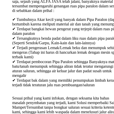
saja, sejauh yang ALFA JASA telah jalani, banyaknya material
tersumbat mempengaruhi genangan ruas pipa paralon dalam ser
di sebabkan dalam prihal :
✔ Tumbuhnya Akar kecil yang banyak dalam Pipa Paralon (da
bertumbuh karena meliputi material air dan tanah yang menum
✔ Terdapat bangkai hewan pengerat yang terjepit dalam ruas p
dalam paralon
✔ Tersangkutnya benda padat dalam liku ruas dalam pipa para
(Seperti Sendok/Garpu, Kain-kain dan lain-lainnya)
✔ Terjadi pengerasan Lemak/Lemak beku dan menumpuk sehi
mengeras (Tahap ini harus di hancurkan lemak dengan mesin sp
terbaik kami)
✔ Terdapat pembocoran Pipa Paralon sehingga Banyaknya mat
batu/tanah menumpuk sehingga aliran tidak teratur mengarungi
aturan saluran, sehingga air keluar jalur dan padat susah untuk
mengalir
✔ Terdapat bak dalam yang memiliki penumpukan limbah keras
terjadi tidak teraturan jalu ruas pembuangan/saluran
Sesuai prihal yang kami infokan, dengan seksama kita bahas
masalah penymbatan yang terjadi, kami Solusi memperbaiki Sa
Mampet/Tersumbat tanpa bongkar saluran sesuai kriteria keten
kami, sehingga kami lebih waspada dalam menelusuri jalur alir