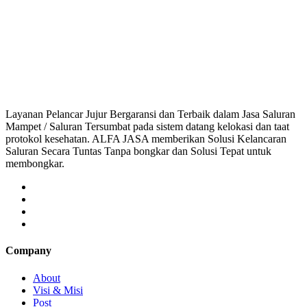
luran Mampet Petojo Utara, saluran mampet Petojo Utara Jakarta Pusat, Har
aluran mampet bekasi, saluran mampet bogor, salura
Layanan Pelancar Jujur Bergaransi dan Terbaik dalam Jasa Saluran
Mampet / Saluran Tersumbat pada sistem datang kelokasi dan taat
protokol kesehatan. ALFA JASA memberikan Solusi Kelancaran
Saluran Secara Tuntas Tanpa bongkar dan Solusi Tepat untuk
membongkar.
Company
About
Visi & Misi
Post