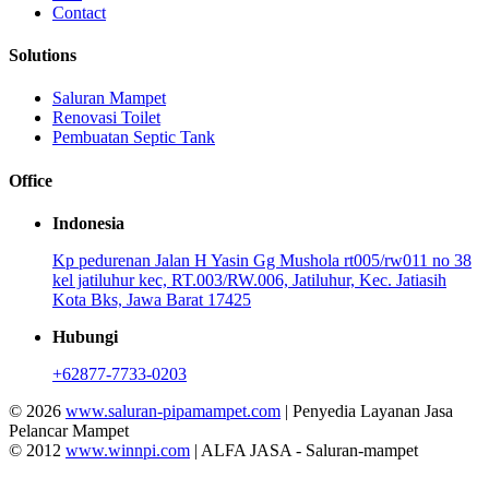
Contact
Solutions
Saluran Mampet
Renovasi Toilet
Pembuatan Septic Tank
Office
Indonesia
Kp pedurenan Jalan H Yasin Gg Mushola rt005/rw011 no 38
kel jatiluhur kec, RT.003/RW.006, Jatiluhur, Kec. Jatiasih
Kota Bks, Jawa Barat 17425
Hubungi
+62877-7733-0203
© 2026
www.saluran-pipamampet.com
| Penyedia Layanan Jasa
Pelancar Mampet
© 2012
www.winnpi.com
| ALFA JASA - Saluran-mampet