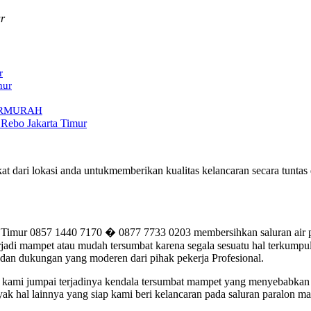
r
r
mur
 TERMURAH
 Rebo Jakarta Timur
t dari lokasi anda untukmemberikan kualitas kelancaran secara tunt
mur 0857 1440 7170 � 0877 7733 0203 membersihkan saluran air pip
di mampet atau mudah tersumbat karena segala sesuatu hal terkumpul 
 dan dukungan yang moderen dari pihak pekerja Profesional.
ing kami jumpai terjadinya kendala tersumbat mampet yang menyebabka
ak hal lainnya yang siap kami beri kelancaran pada saluran paralon m