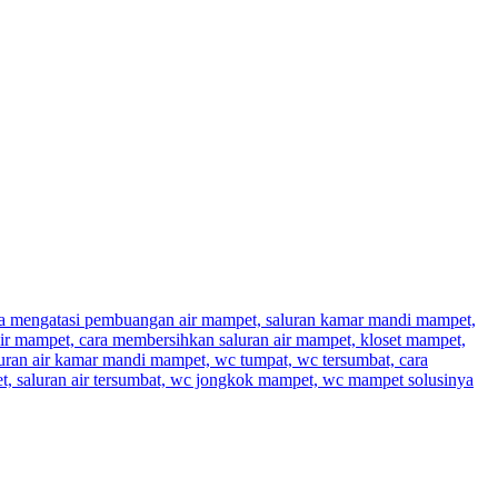
a mengatasi pembuangan air mampet, saluran kamar mandi mampet,
ir mampet, cara membersihkan saluran air mampet, kloset mampet,
luran air kamar mandi mampet, wc tumpat, wc tersumbat, cara
t, saluran air tersumbat, wc jongkok mampet, wc mampet solusinya