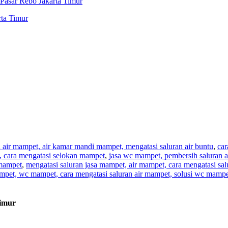
Pasar Rebo Jakarta Timur
ta Timur
n air mampet, air kamar mandi mampet, mengatasi saluran air buntu
,
car
t, cara mengatasi selokan mampet
,
jasa wc mampet, pembersih saluran a
 mampet
,
mengatasi saluran jasa mampet, air mampet, cara mengatasi sa
mpet, wc mampet, cara mengatasi saluran air mampet, solusi wc mampe
Timur