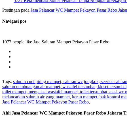
5727 Rekomendasi Solusi Pelancar Tanpa Bongkar diPekayon 
Postingan pada
Jasa Pelancar WC Mampet Pekayon Pasar Rebo Jakar
Navigasi pos
1077 people like Jasa Saluran Mampet Pekayon Pasar Rebo
Tags:
saluran cuci piring mampet, saluran wc jongkok, service salura
saluran pembuangan air mampet, wastafel tersumbat, kloset tersumba
toilet mampet, mengatasi wastafel mampet, toilet tersumbat, atasi wc
melancarkan saluran air yang mampet
,
keran mampet, bak kontrol ma
Jasa Pelancar WC Mampet Pekayon Pasar Rebo
,
Ahli Jasa Pelancar WC Mampet Pekayon Pasar Rebo Jakarta 