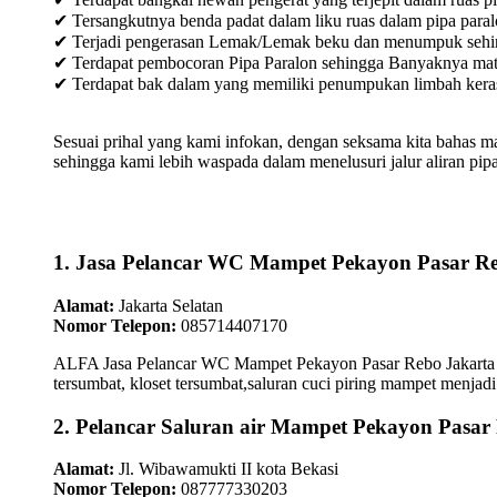
✔ Tersangkutnya benda padat dalam liku ruas dalam pipa paral
✔ Terjadi pengerasan Lemak/Lemak beku dan menumpuk sehingg
✔ Terdapat pembocoran Pipa Paralon sehingga Banyaknya materia
✔ Terdapat bak dalam yang memiliki penumpukan limbah keras /
Sesuai prihal yang kami infokan, dengan seksama kita bahas m
sehingga kami lebih waspada dalam menelusuri jalur aliran pipa
1. Jasa Pelancar WC Mampet Pekayon Pasar R
Alamat:
Jakarta Selatan
Nomor Telepon:
085714407170
ALFA Jasa Pelancar WC Mampet Pekayon Pasar Rebo Jakarta Ti
tersumbat, kloset tersumbat,saluran cuci piring mampet menjadi 
2. Pelancar Saluran air Mampet Pekayon Pasar
Alamat:
Jl. Wibawamukti II kota Bekasi
Nomor Telepon:
087777330203