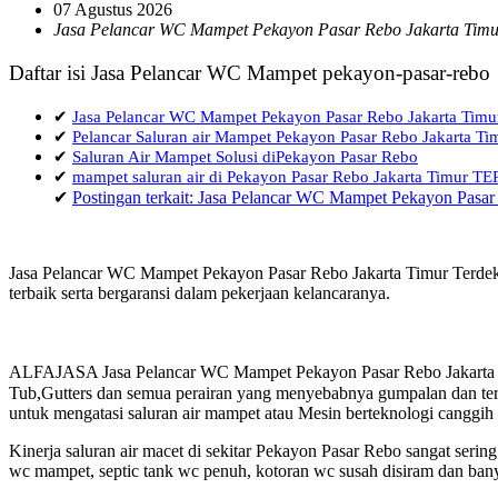
07 Agustus 2026
Jasa Pelancar WC Mampet Pekayon Pasar Rebo Jakarta Timu
Daftar isi Jasa Pelancar WC Mampet pekayon-pasar-rebo
✔
Jasa Pelancar WC Mampet Pekayon Pasar Rebo Jakarta Timu
✔
Pelancar Saluran air Mampet Pekayon Pasar Rebo Jakarta Ti
✔
Saluran Air Mampet Solusi diPekayon Pasar Rebo
✔
mampet saluran air di Pekayon Pasar Rebo Jakarta Timur
✔
Postingan terkait: Jasa Pelancar WC Mampet Pekayon Pasar
Jasa Pelancar WC Mampet Pekayon Pasar Rebo Jakarta Timur Terdeka
terbaik serta bergaransi dalam pekerjaan kelancaranya.
ALFAJASA Jasa Pelancar WC Mampet Pekayon Pasar Rebo Jakarta Ti
Tub,Gutters dan semua perairan yang menyebabnya gumpalan dan terja
untuk mengatasi saluran air mampet atau Mesin berteknologi canggih
Kinerja saluran air macet di sekitar Pekayon Pasar Rebo sangat ser
wc mampet, septic tank wc penuh, kotoran wc susah disiram dan bany