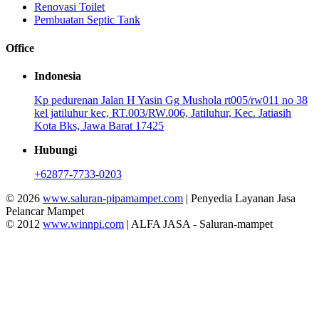
Renovasi Toilet
Pembuatan Septic Tank
Office
Indonesia
Kp pedurenan Jalan H Yasin Gg Mushola rt005/rw011 no 38
kel jatiluhur kec, RT.003/RW.006, Jatiluhur, Kec. Jatiasih
Kota Bks, Jawa Barat 17425
Hubungi
+62877-7733-0203
© 2026
www.saluran-pipamampet.com
| Penyedia Layanan Jasa
Pelancar Mampet
© 2012
www.winnpi.com
| ALFA JASA - Saluran-mampet