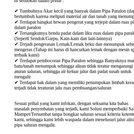
di sebabkan dalam prihal :
✔ Tumbuhnya Akar kecil yang banyak dalam Pipa Paralon (da
bertumbuh karena meliputi material air dan tanah yang menum
✔ Terdapat bangkai hewan pengerat yang terjepit dalam ruas p
dalam paralon
✔ Tersangkutnya benda padat dalam liku ruas dalam pipa para
(Seperti Sendok/Garpu, Kain-kain dan lain-lainnya)
✔ Terjadi pengerasan Lemak/Lemak beku dan menumpuk sehi
mengeras (Tahap ini harus di hancurkan lemak dengan mesin sp
terbaik kami)
✔ Terdapat pembocoran Pipa Paralon sehingga Banyaknya mat
batu/tanah menumpuk sehingga aliran tidak teratur mengarungi
aturan saluran, sehingga air keluar jalur dan padat susah untuk
mengalir
✔ Terdapat bak dalam yang memiliki penumpukan limbah keras
terjadi tidak teraturan jalu ruas pembuangan/saluran
Sesuai prihal yang kami infokan, dengan seksama kita bahas
masalah penymbatan yang terjadi, kami Solusi memperbaiki Sa
Mampet/Tersumbat tanpa bongkar saluran sesuai kriteria keten
kami, sehingga kami lebih waspada dalam menelusuri jalur alir
pipa saluran mengalir.