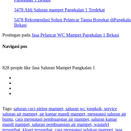
3478 Ahli Saluran mampet Pangkalan 1 Terdekat
5478 Rekomendasi Solusi Pelancar Tanpa Bongkar diPangkala
Bekasi
Postingan pada
Jasa Pelancar WC Mampet Pangkalan 1 Bekasi
Navigasi pos
828 people like Jasa Saluran Mampet Pangkalan 1
Tags:
saluran cuci piring mampet, saluran wc jongkok, service
saluran air mampet, air kamar mandi mampet, mengatasi saluran air
buntu
,
cara mengatasi pembuangan air mampet, saluran kamar
mandi mampet, saluran pembuangan air mampet, wastafel
tersumbat, kloset tersumbat, cara mengatasi selokan mampet
,
jasa