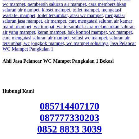
wc mampet, pembersih saluran air mampet, cara membersihkan
saluran air mampet, kloset mampet, toilet mampet, mengatasi
wastafel mampet, toilet tersumbat, atasi wc mampet
,
mengatasi
saluran jasa mampet, air mampet, cara mengatasi saluran air kamar
mandi mampet, wc tumpat, wc tersumbat, cara melancarkan saluran
air yang mampet
,
keran mampet, bak kontrol mampet, wc mampet,
cara mengatasi saluran air mampet, solusi wc mampet, saluran air
tersumbat, wc jongkok mampet, wc mampet solusinya
Jasa Pelancar
WC Mampet Pangkalan 1
,
Ahli Jasa Pelancar WC Mampet Pangkalan 1 Bekasi
Hubungi Kami
085714407170
087777330203
0852 8833 3039