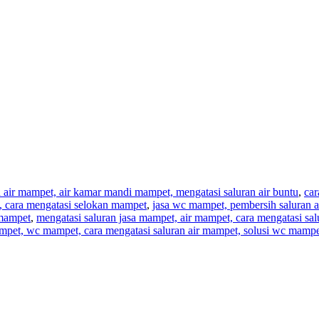
n air mampet, air kamar mandi mampet, mengatasi saluran air buntu
,
car
t, cara mengatasi selokan mampet
,
jasa wc mampet, pembersih saluran a
 mampet
,
mengatasi saluran jasa mampet, air mampet, cara mengatasi sa
mpet, wc mampet, cara mengatasi saluran air mampet, solusi wc mampe