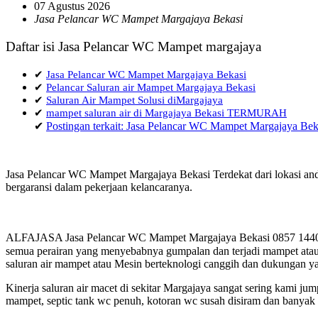
07 Agustus 2026
Jasa Pelancar WC Mampet Margajaya Bekasi
Daftar isi Jasa Pelancar WC Mampet margajaya
✔
Jasa Pelancar WC Mampet Margajaya Bekasi
✔
Pelancar Saluran air Mampet Margajaya Bekasi
✔
Saluran Air Mampet Solusi diMargajaya
✔
mampet saluran air di Margajaya Bekasi TERMURAH
✔
Postingan terkait: Jasa Pelancar WC Mampet Margajaya Bek
Jasa Pelancar WC Mampet Margajaya Bekasi Terdekat dari lokasi and
bergaransi dalam pekerjaan kelancaranya.
ALFAJASA Jasa Pelancar WC Mampet Margajaya Bekasi 0857 1440 71
semua perairan yang menyebabnya gumpalan dan terjadi mampet atau 
saluran air mampet atau Mesin berteknologi canggih dan dukungan ya
Kinerja saluran air macet di sekitar Margajaya sangat sering kami 
mampet, septic tank wc penuh, kotoran wc susah disiram dan banyak h