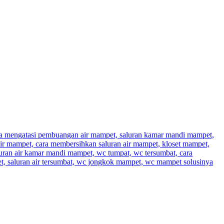
a mengatasi pembuangan air mampet, saluran kamar mandi mampet,
ir mampet, cara membersihkan saluran air mampet, kloset mampet,
luran air kamar mandi mampet, wc tumpat, wc tersumbat, cara
t, saluran air tersumbat, wc jongkok mampet, wc mampet solusinya