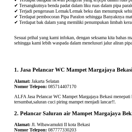
✔ Tersangkutnya benda padat dalam liku ruas dalam pipa paral
✔ Terjadi pengerasan Lemak/Lemak beku dan menumpuk sehingg
✔ Terdapat pembocoran Pipa Paralon sehingga Banyaknya materia
✔ Terdapat bak dalam yang memiliki penumpukan limbah keras /
Sesuai prihal yang kami infokan, dengan seksama kita bahas m
sehingga kami lebih waspada dalam menelusuri jalur aliran pipa
1. Jasa Pelancar WC Mampet Margajaya Bekas
Alamat:
Jakarta Selatan
Nomor Telepon:
085714407170
ALFA Jasa Pelancar WC Mampet Margajaya Bekasi menepati kela
tersumbat,saluran cuci piring mampet menjadi lancar!!.
2. Pelancar Saluran air Mampet Margajaya Bek
Alamat:
Jl. Wibawamukti II kota Bekasi
Nomor Telepon:
087777330203