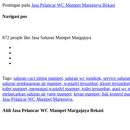
Postingan pada
Jasa Pelancar WC Mampet Margajaya Bekasi
Navigasi pos
872 people like Jasa Saluran Mampet Margajaya
Tags:
saluran cuci piring mampet, saluran wc jongkok, service salura
saluran pembuangan air mampet, wastafel tersumbat, kloset tersumba
toilet mampet, mengatasi wastafel mampet, toilet tersumbat, atasi wc
melancarkan saluran air yang mampet
,
keran mampet, bak kontrol ma
Jasa Pelancar WC Mampet Margajaya
,
Ahli Jasa Pelancar WC Mampet Margajaya Bekasi