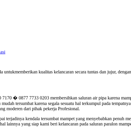
asi
a untukmemberikan kualitas kelancaran secara tuntas dan jujur, den
70 � 0877 7733 0203 membersihkan saluran air pipa karena mampet 
mudah tersumbat karena segala sesuatu hal terkumpul pada tempatnya. 
ng moderen dari pihak pekerja Profesional.
jumpai terjadinya kendala tersumbat mampet yang menyebabkan penuh me
al lainnya yang siap kami beri kelancaran pada saluran paralon mampe