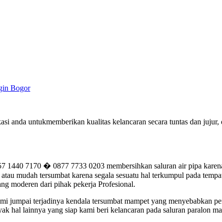
gin Bogor
si anda untukmemberikan kualitas kelancaran secara tuntas dan jujur
40 7170 � 0877 7733 0203 membersihkan saluran air pipa karena m
tau mudah tersumbat karena segala sesuatu hal terkumpul pada tempatn
ng moderen dari pihak pekerja Profesional.
 kami jumpai terjadinya kendala tersumbat mampet yang menyebabkan p
ak hal lainnya yang siap kami beri kelancaran pada saluran paralon m