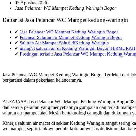
07 Agustus 2026
Jasa Pelancar WC Mampet Kedung Waringin Bogor
Daftar isi Jasa Pelancar WC Mampet kedung-waringin
✔
Jasa Pelancar WC Mampet Kedung Waringin Bogor
✔
Pelancar Saluran air Mampet Kedung Waringin Bogor
✔
Saluran Air Mampet Solusi diKedung Waringin
✔
mampet saluran air di Kedung Waringin Bogor TERMURAH
✔
Postingan terkait: Jasa Pelancar WC Mampet Kedung Warin
Jasa Pelancar WC Mampet Kedung Waringin Bogor Terdekat dari loka
bergaransi dalam pekerjaan kelancaranya.
ALFAJASA Jasa Pelancar WC Mampet Kedung Waringin Bogor 0857 14
dan semua perairan yang menyebabnya gumpalan dan terjadi mampet a
saluran air mampet atau Mesin berteknologi canggih dan dukungan ya
Kinerja saluran air macet di sekitar Kedung Waringin sangat sering
wc mampet, septic tank wc penuh, kotoran wc susah disiram dan bany