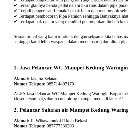
✔ Tersangkutnya benda padat dalam liku ruas dalam pipa paral
✔ Terjadi pengerasan Lemak/Lemak beku dan menumpuk sehingg
✔ Terdapat pembocoran Pipa Paralon sehingga Banyaknya materia
✔ Terdapat bak dalam yang memiliki penumpukan limbah keras /
Sesuai prihal yang kami infokan, dengan seksama kita bahas m
sehingga kami lebih waspada dalam menelusuri jalur aliran pipa
1. Jasa Pelancar WC Mampet Kedung Waringin
Alamat:
Jakarta Selatan
Nomor Telepon:
085714407170
ALFA Jasa Pelancar WC Mampet Kedung Waringin Bogor menepat
kloset tersumbat,saluran cuci piring mampet menjadi lancar!!.
2. Pelancar Saluran air Mampet Kedung Warin
Alamat:
Jl. Wibawamukti II kota Bekasi
Nomor Telepon:
087777330203