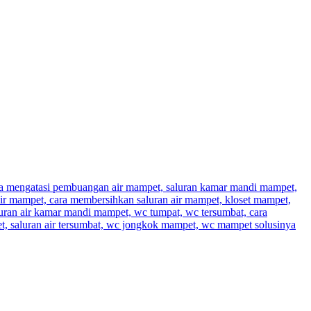
a mengatasi pembuangan air mampet, saluran kamar mandi mampet,
ir mampet, cara membersihkan saluran air mampet, kloset mampet,
luran air kamar mandi mampet, wc tumpat, wc tersumbat, cara
t, saluran air tersumbat, wc jongkok mampet, wc mampet solusinya