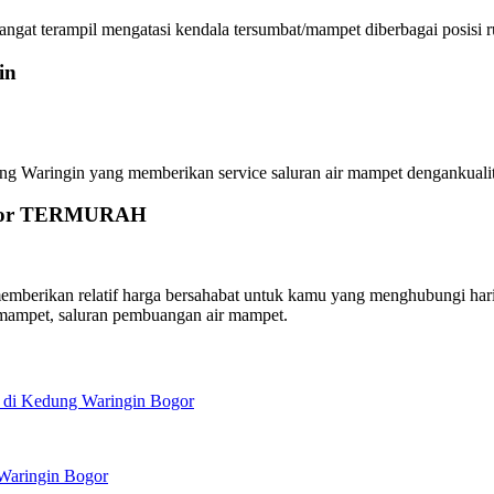
at terampil mengatasi kendala tersumbat/mampet diberbagai posisi ru
in
ringin yang memberikan service saluran air mampet dengankualitas t
Bogor TERMURAH
rikan relatif harga bersahabat untuk kamu yang menghubungi hari in
mampet, saluran pembuangan air mampet.
 di Kedung Waringin Bogor
Waringin Bogor