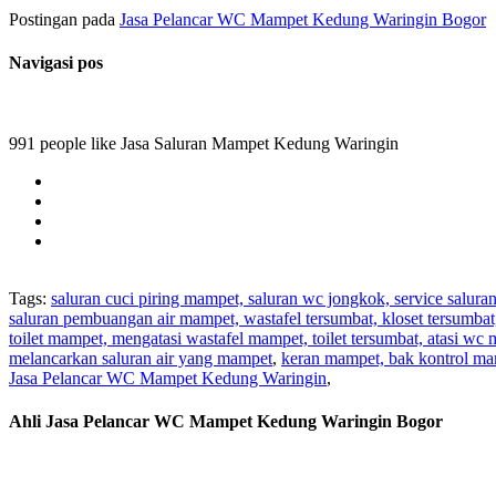
Postingan pada
Jasa Pelancar WC Mampet Kedung Waringin Bogor
Navigasi pos
991 people like Jasa Saluran Mampet Kedung Waringin
Tags:
saluran cuci piring mampet, saluran wc jongkok, service salura
saluran pembuangan air mampet, wastafel tersumbat, kloset tersumba
toilet mampet, mengatasi wastafel mampet, toilet tersumbat, atasi wc
melancarkan saluran air yang mampet
,
keran mampet, bak kontrol ma
Jasa Pelancar WC Mampet Kedung Waringin
,
Ahli Jasa Pelancar WC Mampet Kedung Waringin Bogor