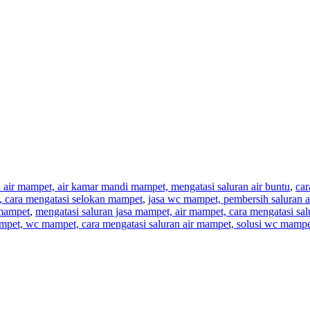
n air mampet, air kamar mandi mampet, mengatasi saluran air buntu
,
car
t, cara mengatasi selokan mampet
,
jasa wc mampet, pembersih saluran a
 mampet
,
mengatasi saluran jasa mampet, air mampet, cara mengatasi sa
mpet, wc mampet, cara mengatasi saluran air mampet, solusi wc mampe