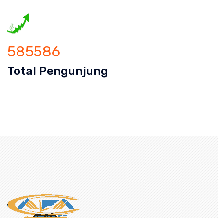
585586
Total Pengunjung
ran Mampet Kedoya Selatan, saluran mampet Kedoya Sel
luran mampet bekasi, saluran mampet 