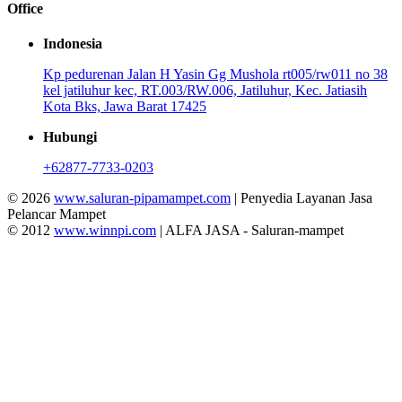
Office
Indonesia
Kp pedurenan Jalan H Yasin Gg Mushola rt005/rw011 no 38
kel jatiluhur kec, RT.003/RW.006, Jatiluhur, Kec. Jatiasih
Kota Bks, Jawa Barat 17425
Hubungi
+62877-7733-0203
© 2026
www.saluran-pipamampet.com
| Penyedia Layanan Jasa
Pelancar Mampet
© 2012
www.winnpi.com
| ALFA JASA - Saluran-mampet