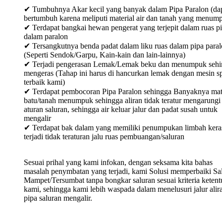
✔ Tumbuhnya Akar kecil yang banyak dalam Pipa Paralon (da
bertumbuh karena meliputi material air dan tanah yang menum
✔ Terdapat bangkai hewan pengerat yang terjepit dalam ruas p
dalam paralon
✔ Tersangkutnya benda padat dalam liku ruas dalam pipa para
(Seperti Sendok/Garpu, Kain-kain dan lain-lainnya)
✔ Terjadi pengerasan Lemak/Lemak beku dan menumpuk sehi
mengeras (Tahap ini harus di hancurkan lemak dengan mesin sp
terbaik kami)
✔ Terdapat pembocoran Pipa Paralon sehingga Banyaknya mat
batu/tanah menumpuk sehingga aliran tidak teratur mengarungi
aturan saluran, sehingga air keluar jalur dan padat susah untuk
mengalir
✔ Terdapat bak dalam yang memiliki penumpukan limbah keras
terjadi tidak teraturan jalu ruas pembuangan/saluran
Sesuai prihal yang kami infokan, dengan seksama kita bahas
masalah penymbatan yang terjadi, kami Solusi memperbaiki Sa
Mampet/Tersumbat tanpa bongkar saluran sesuai kriteria keten
kami, sehingga kami lebih waspada dalam menelusuri jalur alir
pipa saluran mengalir.