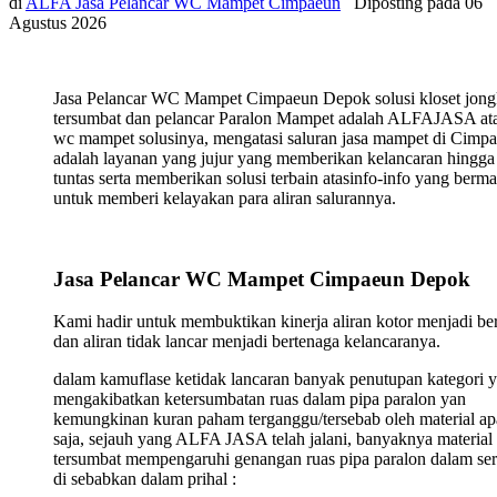
di
ALFA Jasa Pelancar WC Mampet Cimpaeun
Diposting pada
06
Agustus 2026
Jasa Pelancar WC Mampet Cimpaeun Depok solusi kloset jon
tersumbat dan pelancar Paralon Mampet adalah ALFAJASA ata
wc mampet solusinya, mengatasi saluran jasa mampet di Cimp
adalah layanan yang jujur yang memberikan kelancaran hingga
tuntas serta memberikan solusi terbain atasinfo-info yang berma
untuk memberi kelayakan para aliran salurannya.
Jasa Pelancar WC Mampet Cimpaeun Depok
Kami hadir untuk membuktikan kinerja aliran kotor menjadi ber
dan aliran tidak lancar menjadi bertenaga kelancaranya.
dalam kamuflase ketidak lancaran banyak penutupan kategori 
mengakibatkan ketersumbatan ruas dalam pipa paralon yan
kemungkinan kuran paham terganggu/tersebab oleh material ap
saja, sejauh yang ALFA JASA telah jalani, banyaknya material
tersumbat mempengaruhi genangan ruas pipa paralon dalam ser
di sebabkan dalam prihal :