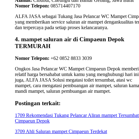
Alamat:
Cibubur, Cileungsi dan Bantar Gebang, Jawa Barat
Nomor Telepon:
085714407170
ALFA JASA sebagai Tukang Jasa Pelancar WC Mampet Cimp
yang memberikan service saluran air mampet dengankualitas te
dan terpercaya pada setiap proses kelancaranya.
4. mampet saluran air di Cimpaeun Depok
TERMURAH
Nomor Telepon:
+62 0852 8833 3039
Ongkos Jasa Pelancar WC Mampet Cimpaeun Depok memberi
relatif harga bersahabat untuk kamu yang menghubungi hari ini
juga, ALFA JASA Solusi megatasi toilet tersumbat, atasi wc
mampet, cara mengatasi pembuangan air mampet, saluran kama
mandi mampet, saluran pembuangan air mampet.
Postingan terkait:
1709 Rekomendasi Tukang Pelancar Aliran mampet Tersumbat
Cimpaeun Depok
3709 Ahli Saluran mampet Cimpaeun Terdekat