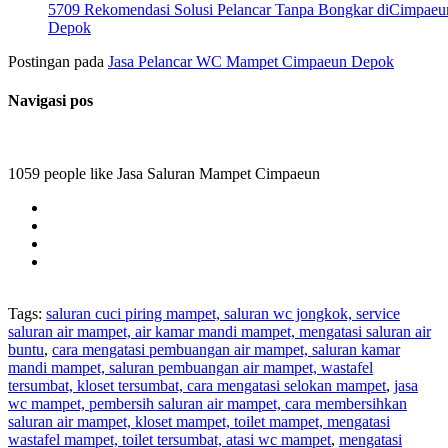
5709 Rekomendasi Solusi Pelancar Tanpa Bongkar diCimpaeu
Depok
Postingan pada
Jasa Pelancar WC Mampet Cimpaeun Depok
Navigasi pos
1059 people like Jasa Saluran Mampet Cimpaeun
Tags:
saluran cuci piring mampet, saluran wc jongkok, service
saluran air mampet, air kamar mandi mampet, mengatasi saluran air
buntu
,
cara mengatasi pembuangan air mampet, saluran kamar
mandi mampet, saluran pembuangan air mampet, wastafel
tersumbat, kloset tersumbat, cara mengatasi selokan mampet
,
jasa
wc mampet, pembersih saluran air mampet, cara membersihkan
saluran air mampet, kloset mampet, toilet mampet, mengatasi
wastafel mampet, toilet tersumbat, atasi wc mampet
,
mengatasi