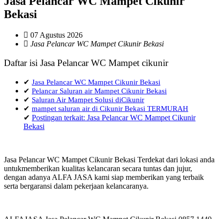
Jasa Pelancar WC Mampet Cikunir
Bekasi
07 Agustus 2026
Jasa Pelancar WC Mampet Cikunir Bekasi
Daftar isi Jasa Pelancar WC Mampet cikunir
✔
Jasa Pelancar WC Mampet Cikunir Bekasi
✔
Pelancar Saluran air Mampet Cikunir Bekasi
✔
Saluran Air Mampet Solusi diCikunir
✔
mampet saluran air di Cikunir Bekasi TERMURAH
✔
Postingan terkait: Jasa Pelancar WC Mampet Cikunir
Bekasi
Jasa Pelancar WC Mampet Cikunir Bekasi Terdekat dari lokasi anda
untukmemberikan kualitas kelancaran secara tuntas dan jujur,
dengan adanya ALFA JASA kami siap memberikan yang terbaik
serta bergaransi dalam pekerjaan kelancaranya.