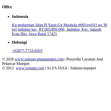
Office
Indonesia
Kp pedurenan Jalan H Yasin Gg Mushola rt005/rw011 no 38
kel jatiluhur kec, RT.003/RW.006, Jatiluhur, Kec. Jatiasih
Kota Bks, Jawa Barat 17425
Hubungi
+62877-7733-0203
© 2026
www.saluran-pipamampet.com
| Penyedia Layanan Jasa
Pelancar Mampet
© 2012
www.winnpi.com
| ALFA JASA - Saluran-mampet