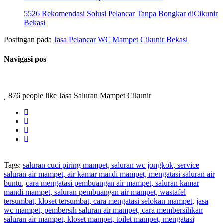
5526 Rekomendasi Solusi Pelancar Tanpa Bongkar diCikunir
Bekasi
Postingan pada
Jasa Pelancar WC Mampet Cikunir Bekasi
Navigasi pos
876 people like Jasa Saluran Mampet Cikunir
Tags:
saluran cuci piring mampet, saluran wc jongkok, service
saluran air mampet, air kamar mandi mampet, mengatasi saluran air
buntu
,
cara mengatasi pembuangan air mampet, saluran kamar
mandi mampet, saluran pembuangan air mampet, wastafel
tersumbat, kloset tersumbat, cara mengatasi selokan mampet
,
jasa
wc mampet, pembersih saluran air mampet, cara membersihkan
saluran air mampet, kloset mampet, toilet mampet, mengatasi