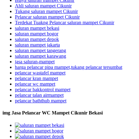
Biaya saluran mampet Cikunir
Ahli saluran mampet Cikunir
Tukang saluran mampet Cikunir
Pelancar saluran mampet Cikunir
Terdekat Tuakng Pelancar saluran mampet Cikunir
saluran mampet bekasi
saluran mampet bogor
saluran mampet depok
saluran mampet jakarta
saluran mampet tangerang
saluran mampet karawang
jasa saluran-mampet
harga pelancar pipa mampet,tukang pelancar tersumbat
pelancar wastafel mampet
pelancar kran mampet
pelancar wc mampet
pelancar bakkontrol mampet
pelancar talan airmampet
pelancar baththub mampet
img Jasa Pelancar WC Mampet Cikunir Bekasi