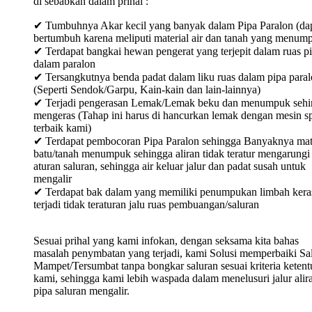
di sebabkan dalam prihal :
✔ Tumbuhnya Akar kecil yang banyak dalam Pipa Paralon (da
bertumbuh karena meliputi material air dan tanah yang menum
✔ Terdapat bangkai hewan pengerat yang terjepit dalam ruas p
dalam paralon
✔ Tersangkutnya benda padat dalam liku ruas dalam pipa para
(Seperti Sendok/Garpu, Kain-kain dan lain-lainnya)
✔ Terjadi pengerasan Lemak/Lemak beku dan menumpuk sehi
mengeras (Tahap ini harus di hancurkan lemak dengan mesin sp
terbaik kami)
✔ Terdapat pembocoran Pipa Paralon sehingga Banyaknya mat
batu/tanah menumpuk sehingga aliran tidak teratur mengarungi
aturan saluran, sehingga air keluar jalur dan padat susah untuk
mengalir
✔ Terdapat bak dalam yang memiliki penumpukan limbah keras
terjadi tidak teraturan jalu ruas pembuangan/saluran
Sesuai prihal yang kami infokan, dengan seksama kita bahas
masalah penymbatan yang terjadi, kami Solusi memperbaiki Sa
Mampet/Tersumbat tanpa bongkar saluran sesuai kriteria keten
kami, sehingga kami lebih waspada dalam menelusuri jalur alir
pipa saluran mengalir.