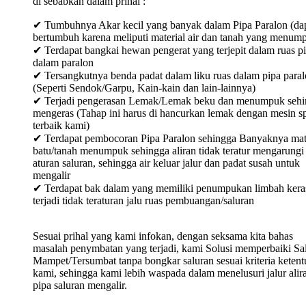
di sebabkan dalam prihal :
✔ Tumbuhnya Akar kecil yang banyak dalam Pipa Paralon (da
bertumbuh karena meliputi material air dan tanah yang menum
✔ Terdapat bangkai hewan pengerat yang terjepit dalam ruas p
dalam paralon
✔ Tersangkutnya benda padat dalam liku ruas dalam pipa para
(Seperti Sendok/Garpu, Kain-kain dan lain-lainnya)
✔ Terjadi pengerasan Lemak/Lemak beku dan menumpuk sehi
mengeras (Tahap ini harus di hancurkan lemak dengan mesin sp
terbaik kami)
✔ Terdapat pembocoran Pipa Paralon sehingga Banyaknya mat
batu/tanah menumpuk sehingga aliran tidak teratur mengarungi
aturan saluran, sehingga air keluar jalur dan padat susah untuk
mengalir
✔ Terdapat bak dalam yang memiliki penumpukan limbah keras
terjadi tidak teraturan jalu ruas pembuangan/saluran
Sesuai prihal yang kami infokan, dengan seksama kita bahas
masalah penymbatan yang terjadi, kami Solusi memperbaiki Sa
Mampet/Tersumbat tanpa bongkar saluran sesuai kriteria keten
kami, sehingga kami lebih waspada dalam menelusuri jalur alir
pipa saluran mengalir.