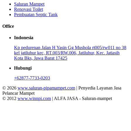
Saluran Mampet
Renovasi Toilet
Pembuatan Septic Tank
Office
Indonesia
Kp pedurenan Jalan H Yasin Gg Mushola rt005/rw011 no 38
kel jatiluhur kec, RT.003/RW.006, Jatiluhur, Kec. Jatiasih
Kota Bks, Jawa Barat 17425
Hubungi
+62877-7733-0203
© 2026
www.saluran-pipamampet.com
| Penyedia Layanan Jasa
Pelancar Mampet
© 2012
www.winnpi.com
| ALFA JASA - Saluran-mampet