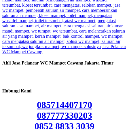
tersumbat, kloset tersumbat, cara mengatasi selokan mampet
,
jasa
wc mampet, pembersih saluran air mampet, cara membersihkan
saluran air mampet, kloset mampet, toilet mampet, mengatasi
wastafel mampet, toilet tersumbat, atasi wc mampet
,
mengatasi
saluran jasa mampet, air mampet, cara mengatasi saluran air kamar
mandi mampet, wc tumpat, wc tersumbat, cara melancarkan saluran
air yang mampet
,
keran mampet, bak kontrol mampet, wc mampet,
cara mengatasi saluran air mampet, solusi wc mampet, saluran air
tersumbat, wc jongkok mampet, wc mampet solusinya
Jasa Pelancar
WC Mampet Cawang
,
Ahli Jasa Pelancar WC Mampet Cawang Jakarta Timur
Hubungi Kami
085714407170
087777330203
0852 8833 3039