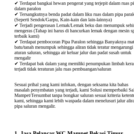
✔ Terdapat bangkai hewan pengerat yang terjepit dalam ruas p
dalam paralon
✔ Tersangkutnya benda padat dalam liku ruas dalam pipa para
(Seperti Sendok/Garpu, Kain-kain dan lain-lainnya)
✔ Terjadi pengerasan Lemak/Lemak beku dan menumpuk sehi
mengeras (Tahap ini harus di hancurkan lemak dengan mesin sp
terbaik kami)
✔ Terdapat pembocoran Pipa Paralon sehingga Banyaknya mat
batu/tanah menumpuk sehingga aliran tidak teratur mengarungi
aturan saluran, sehingga air keluar jalur dan padat susah untuk
mengalir
✔ Terdapat bak dalam yang memiliki penumpukan limbah keras
terjadi tidak teraturan jalu ruas pembuangan/saluran
Sesuai prihal yang kami infokan, dengan seksama kita bahas
masalah penymbatan yang terjadi, kami Solusi memperbaiki Sa
Mampet/Tersumbat tanpa bongkar saluran sesuai kriteria keten
kami, sehingga kami lebih waspada dalam menelusuri jalur alir
pipa saluran mengalir.
1. Jasa Pelancar WC Mampet Bekasi Timur