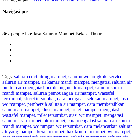
Navigasi pos
862 people like Jasa Saluran Mampet Bekasi Timur
Tags:
saluran cuci piring mampet, saluran wc jongkok, service
saluran air mampet, air kamar mandi mampet, mengatasi saluran air
buntu
,
cara mengatasi pembuangan air mampet, saluran kamar
mandi mampet, saluran pembuangan air mampet, wastafel
tersumbat, kloset tersumbat, cara mengatasi selokan mampet
,
jasa
wc mampet, pembersih saluran air mampet, cara membersihkan
saluran air mampet, kloset mampet, toilet mampet, mengatasi
wastafel mampet, toilet tersumbat, atasi wc mampet
,
mengatasi
saluran jasa mampet, air mampet, cara mengatasi saluran air kamar
mandi mampet, wc tumpat, wc tersumbat, cara melancarkan saluran
air yang mampet
,
keran mampet, bak kontrol mampet, wc mampet,