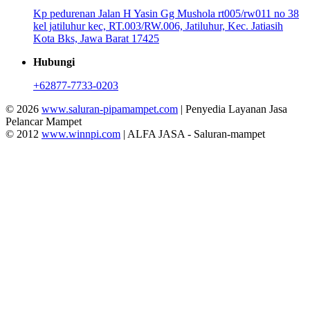
Kp pedurenan Jalan H Yasin Gg Mushola rt005/rw011 no 38
kel jatiluhur kec, RT.003/RW.006, Jatiluhur, Kec. Jatiasih
Kota Bks, Jawa Barat 17425
Hubungi
+62877-7733-0203
© 2026
www.saluran-pipamampet.com
| Penyedia Layanan Jasa
Pelancar Mampet
© 2012
www.winnpi.com
| ALFA JASA - Saluran-mampet