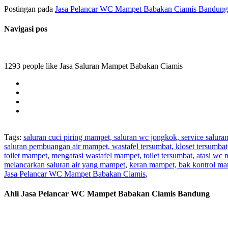
Postingan pada
Jasa Pelancar WC Mampet Babakan Ciamis Bandung
Navigasi pos
1293 people like Jasa Saluran Mampet Babakan Ciamis
Tags:
saluran cuci piring mampet, saluran wc jongkok, service salura
saluran pembuangan air mampet, wastafel tersumbat, kloset tersumba
toilet mampet, mengatasi wastafel mampet, toilet tersumbat, atasi wc
melancarkan saluran air yang mampet
,
keran mampet, bak kontrol ma
Jasa Pelancar WC Mampet Babakan Ciamis
,
Ahli Jasa Pelancar WC Mampet Babakan Ciamis Bandung