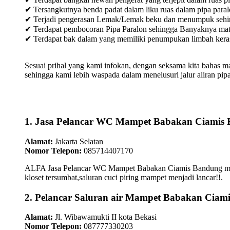
✔ Tersangkutnya benda padat dalam liku ruas dalam pipa paral
✔ Terjadi pengerasan Lemak/Lemak beku dan menumpuk sehingg
✔ Terdapat pembocoran Pipa Paralon sehingga Banyaknya materia
✔ Terdapat bak dalam yang memiliki penumpukan limbah keras /
Sesuai prihal yang kami infokan, dengan seksama kita bahas m
sehingga kami lebih waspada dalam menelusuri jalur aliran pipa
1. Jasa Pelancar WC Mampet Babakan Ciamis
Alamat:
Jakarta Selatan
Nomor Telepon:
085714407170
ALFA Jasa Pelancar WC Mampet Babakan Ciamis Bandung menepa
kloset tersumbat,saluran cuci piring mampet menjadi lancar!!.
2. Pelancar Saluran air Mampet Babakan Ciam
Alamat:
Jl. Wibawamukti II kota Bekasi
Nomor Telepon:
087777330203