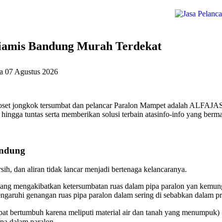
iamis Bandung Murah Terdekat
da
07 Agustus 2026
set jongkok tersumbat dan pelancar Paralon Mampet adalah ALFAJASA
ingga tuntas serta memberikan solusi terbain atasinfo-info yang berm
andung
ih, dan aliran tidak lancar menjadi bertenaga kelancaranya.
ang mengakibatkan ketersumbatan ruas dalam pipa paralon yan kemungk
aruhi genangan ruas pipa paralon dalam sering di sebabkan dalam pri
at bertumbuh karena meliputi material air dan tanah yang menumpuk)
ipa dalam paralon