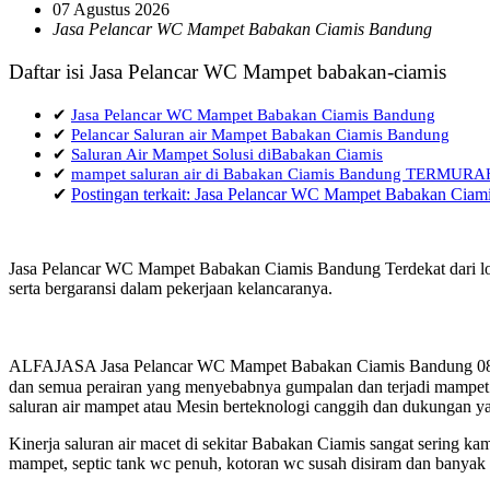
07 Agustus 2026
Jasa Pelancar WC Mampet Babakan Ciamis Bandung
Daftar isi Jasa Pelancar WC Mampet babakan-ciamis
✔
Jasa Pelancar WC Mampet Babakan Ciamis Bandung
✔
Pelancar Saluran air Mampet Babakan Ciamis Bandung
✔
Saluran Air Mampet Solusi diBabakan Ciamis
✔
mampet saluran air di Babakan Ciamis Bandung TERMURA
✔
Postingan terkait: Jasa Pelancar WC Mampet Babakan Cia
Jasa Pelancar WC Mampet Babakan Ciamis Bandung Terdekat dari lok
serta bergaransi dalam pekerjaan kelancaranya.
ALFAJASA Jasa Pelancar WC Mampet Babakan Ciamis Bandung 0857 1
dan semua perairan yang menyebabnya gumpalan dan terjadi mampet a
saluran air mampet atau Mesin berteknologi canggih dan dukungan ya
Kinerja saluran air macet di sekitar Babakan Ciamis sangat sering 
mampet, septic tank wc penuh, kotoran wc susah disiram dan banyak h