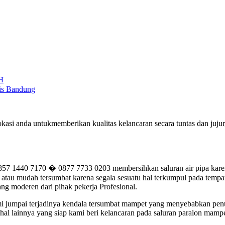
H
mis Bandung
asi anda untukmemberikan kualitas kelancaran secara tuntas dan juj
440 7170 � 0877 7733 0203 membersihkan saluran air pipa karena 
tau mudah tersumbat karena segala sesuatu hal terkumpul pada tempatn
ng moderen dari pihak pekerja Profesional.
kami jumpai terjadinya kendala tersumbat mampet yang menyebabkan pe
al lainnya yang siap kami beri kelancaran pada saluran paralon mampe