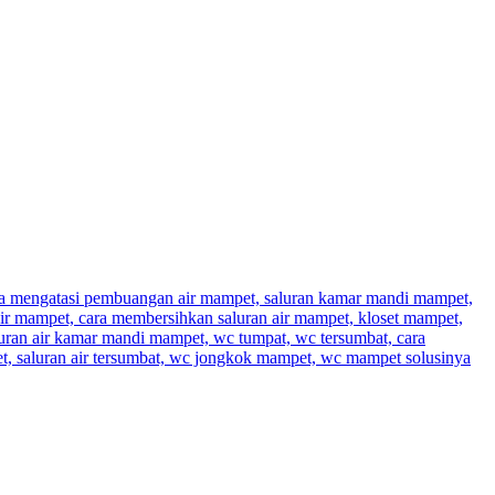
a mengatasi pembuangan air mampet, saluran kamar mandi mampet,
ir mampet, cara membersihkan saluran air mampet, kloset mampet,
luran air kamar mandi mampet, wc tumpat, wc tersumbat, cara
t, saluran air tersumbat, wc jongkok mampet, wc mampet solusinya