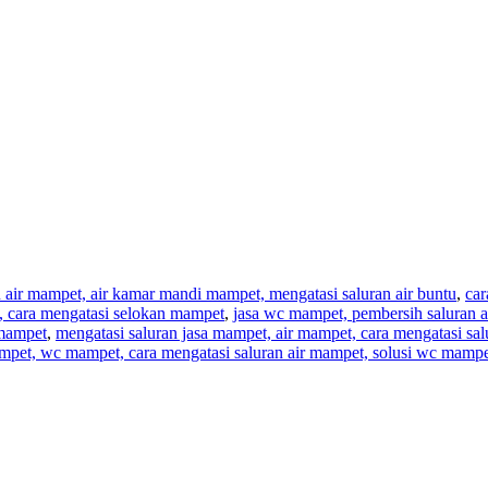
n air mampet, air kamar mandi mampet, mengatasi saluran air buntu
,
car
t, cara mengatasi selokan mampet
,
jasa wc mampet, pembersih saluran a
 mampet
,
mengatasi saluran jasa mampet, air mampet, cara mengatasi sa
mpet, wc mampet, cara mengatasi saluran air mampet, solusi wc mampe