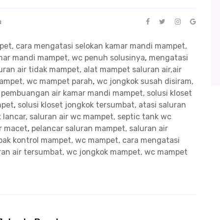
a
mpet, cara mengatasi selokan kamar mandi mampet,
kamar mandi mampet, wc penuh solusinya
,
mengatasi
ran air tidak mampet, alat mampet saluran air,air
mampet, wc mampet parah
,
wc jongkok susah disiram,
n pembuangan air kamar mandi mampet, solusi kloset
mpet
,
solusi kloset jongkok tersumbat, atasi saluran
 lancar, saluran air wc mampet, septic tank wc
ir macet
,
pelancar saluran mampet, saluran air
bak kontrol mampet, wc mampet, cara mengatasi
uran air tersumbat, wc jongkok mampet, wc mampet