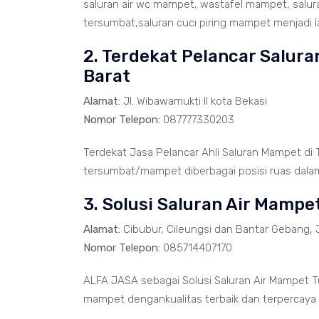
saluran air wc mampet, wastafel mampet, salu
tersumbat,saluran cuci piring mampet menjadi la
2. Terdekat Pelancar Salur
Barat
Alamat:
Jl. Wibawamukti II kota Bekasi
Nomor Telepon:
087777330203
Terdekat Jasa Pelancar Ahli Saluran Mampet di
tersumbat/mampet diberbagai posisi ruas dalam 
3. Solusi Saluran Air Mamp
Alamat:
Cibubur, Cileungsi dan Bantar Gebang, 
Nomor Telepon:
085714407170
ALFA JASA sebagai Solusi Saluran Air Mampet T
mampet dengankualitas terbaik dan terpercaya 