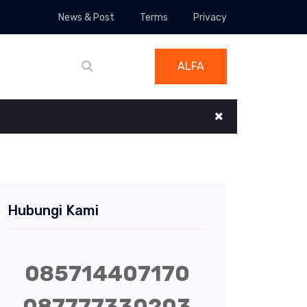
News & Post
Terms
Privacy
ALFA
Hubungi Kami
085714407170
087777330203