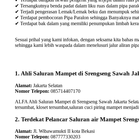
✔ Tersangkutnya benda padat dalam liku ruas dalam pipa paral
✔ Terjadi pengerasan Lemak/Lemak beku dan menumpuk sehingg
✔ Terdapat pembocoran Pipa Paralon sehingga Banyaknya materia
✔ Terdapat bak dalam yang memiliki penumpukan limbah keras /
Sesuai prihal yang kami infokan, dengan seksama kita bahas m
sehingga kami lebih waspada dalam menelusuri jalur aliran pipa
1. Ahli Saluran Mampet di Srengseng Sawah Jak
Alamat:
Jakarta Selatan
Nomor Telepon:
085714407170
ALFA Ahli Saluran Mampet di Srengseng Sawah Jakarta Selatan
tersumbat, kloset tersumbat,saluran cuci piring mampet menjadi 
2. Terdekat Pelancar Saluran air Mampet Sreng
Alamat:
Jl. Wibawamukti II kota Bekasi
Nomor Telepon:
087777330203