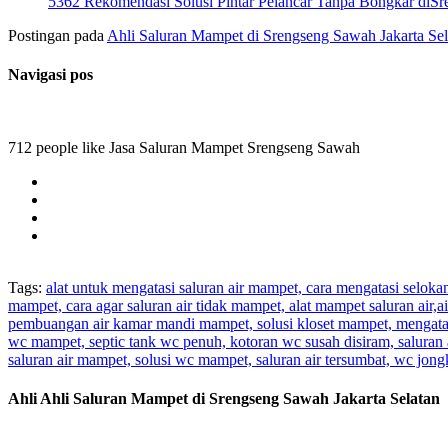
5362 Rekomendasi Solusi Pintar Pelancar Tanpa Bongkar diSr
Postingan pada
Ahli Saluran Mampet di Srengseng Sawah Jakarta Sel
Navigasi pos
712 people like Jasa Saluran Mampet Srengseng Sawah
Tags:
alat untuk mengatasi saluran air mampet, cara mengatasi selok
mampet, cara agar saluran air tidak mampet, alat mampet saluran air
pembuangan air kamar mandi mampet, solusi kloset mampet, mengatas
wc mampet, septic tank wc penuh, kotoran wc susah disiram, saluran 
saluran air mampet, solusi wc mampet, saluran air tersumbat, wc jo
Ahli Ahli Saluran Mampet di Srengseng Sawah Jakarta Selatan