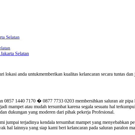
ta Selatan
elatan
Jakarta Selatan
ari lokasi anda untukmemberikan kualitas kelancaran secara tuntas d
 0857 1440 7170 � 0877 7733 0203 membersihkan saluran air pipa k
di mampet atau mudah tersumbat karena segala sesuatu hal terkumpul 
 dan dukungan yang moderen dari pihak pekerja Profesional.
 kami jumpai terjadinya kendala tersumbat mampet yang menyebabkan p
ak hal lainnya yang siap kami beri kelancaran pada saluran paralon m