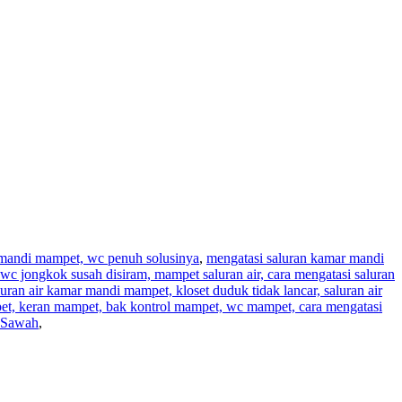
r mandi mampet, wc penuh solusinya
,
mengatasi saluran kamar mandi
wc jongkok susah disiram, mampet saluran air, cara mengatasi saluran
aluran air kamar mandi mampet, kloset duduk tidak lancar, saluran air
pet, keran mampet, bak kontrol mampet, wc mampet, cara mengatasi
g Sawah
,