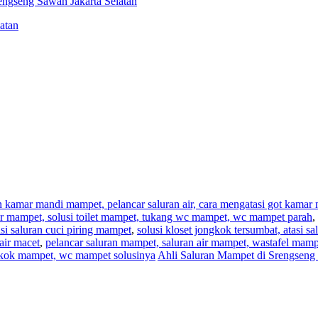
engseng Sawah Jakarta Selatan
atan
an kamar mandi mampet, pelancar saluran air, cara mengatasi got kama
,air mampet, solusi toilet mampet, tukang wc mampet, wc mampet parah
,
i saluran cuci piring mampet
,
solusi kloset jongkok tersumbat, atasi s
air macet
,
pelancar saluran mampet, saluran air mampet, wastafel mam
ngkok mampet, wc mampet solusinya
Ahli Saluran Mampet di Srengsen