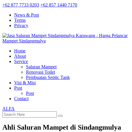
+62 877 7733 0203
+62 857 1440 7170
News & Post
Terms
Privacy
Home
About
Service
Saluran Mampet
Renovasi Toilet
Pembuatan Septic Tank
Visi & Misi
Post
Post
Contact
ALFA
Ahli Saluran Mampet di Sindangmulya