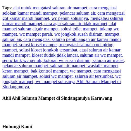
Tags:
alat untuk mengatasi saluran air mampet, cara mengatasi
selokan kamar mandi mampet, pelancar saluran air, cara mengatasi
got kamar mandi mampet, wc penuh solusinya
,
mengatasi saluran
kamar mandi mampet, cara agar saluran air tidak mampet, alat
mampet saluran air,air mampet, solusi toilet mampet, tukang wc
mampet, wc mampet parah
,
wc jongkok susah disiram, mampet
saluran air, cara mengatasi saluran pembuangan air kamar mandi
mampet, solusi kloset mampet, mengatasi saluran cuci piring
mampet
,
solusi kloset jongkok tersumbat, atasi saluran air kamar
mandi mampet, kloset duduk tidak lancar, saluran air wc mampet,
septic tank wc penuh, kotoran wc susah disiram, saluran air macet
,
pelancar saluran mampet, saluran air mampet, wastafel mampet,
keran mampet, bak kontrol mampet, wc mampet, cara mengatasi
saluran air mampet, solusi wc mampet, saluran air tersumbat, wc
jongkok mampet, wc mampet solusinya
Ahli Saluran Mampet di
Sindangmulya
,
Ahli Ahli Saluran Mampet di Sindangmulya Karawang
Hubungi Kami