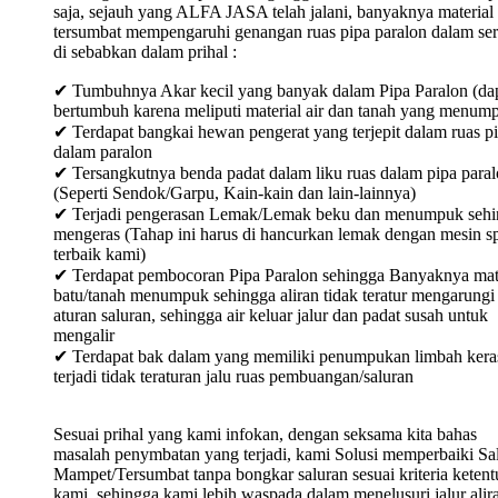
saja, sejauh yang ALFA JASA telah jalani, banyaknya material
tersumbat mempengaruhi genangan ruas pipa paralon dalam ser
di sebabkan dalam prihal :
✔ Tumbuhnya Akar kecil yang banyak dalam Pipa Paralon (da
bertumbuh karena meliputi material air dan tanah yang menum
✔ Terdapat bangkai hewan pengerat yang terjepit dalam ruas p
dalam paralon
✔ Tersangkutnya benda padat dalam liku ruas dalam pipa para
(Seperti Sendok/Garpu, Kain-kain dan lain-lainnya)
✔ Terjadi pengerasan Lemak/Lemak beku dan menumpuk sehi
mengeras (Tahap ini harus di hancurkan lemak dengan mesin sp
terbaik kami)
✔ Terdapat pembocoran Pipa Paralon sehingga Banyaknya mat
batu/tanah menumpuk sehingga aliran tidak teratur mengarungi
aturan saluran, sehingga air keluar jalur dan padat susah untuk
mengalir
✔ Terdapat bak dalam yang memiliki penumpukan limbah keras
terjadi tidak teraturan jalu ruas pembuangan/saluran
Sesuai prihal yang kami infokan, dengan seksama kita bahas
masalah penymbatan yang terjadi, kami Solusi memperbaiki Sa
Mampet/Tersumbat tanpa bongkar saluran sesuai kriteria keten
kami, sehingga kami lebih waspada dalam menelusuri jalur alir