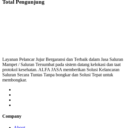
Total Pengunjung
aluran Mampet Sindangmulya, saluran mampet Sindangmulya Karawang, Harga s
aluran mampet bekasi, saluran mampet bogor, salura
Layanan Pelancar Jujur Bergaransi dan Terbaik dalam Jasa Saluran
Mampet / Saluran Tersumbat pada sistem datang kelokasi dan taat
protokol kesehatan. ALFA JASA memberikan Solusi Kelancaran
Saluran Secara Tuntas Tanpa bongkar dan Solusi Tepat untuk
membongkar.
Company
About