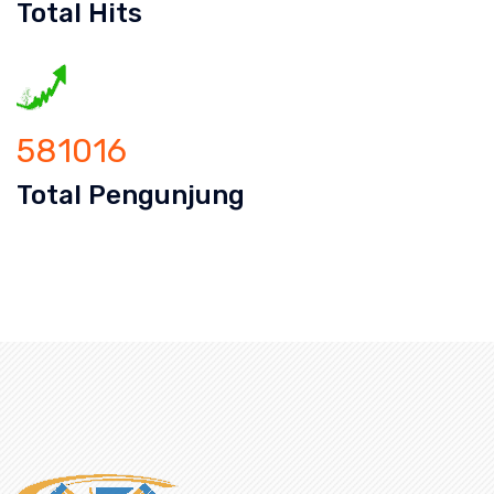
Total Hits
581016
Total Pengunjung
an Mampet Pengadeggan, saluran mampet Pengadeggan Ja
uran mampet bekasi, saluran mampet b