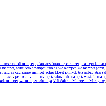
an kamar mandi mampet, pelancar saluran air, cara mengatasi got kama
,air mampet, solusi toilet mampet, tukang wc mampet, wc mampet parah
,
i saluran cuci piring mampet
,
solusi kloset jongkok tersumbat, atasi s
air macet
,
pelancar saluran mampet, saluran air mampet, wastafel mam
ngkok mampet, wc mampet solusinya
Ahli Saluran Mampet di Meruyung
,