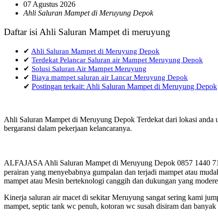
07 Agustus 2026
Ahli Saluran Mampet di Meruyung Depok
Daftar isi Ahli Saluran Mampet di meruyung
✔
Ahli Saluran Mampet di Meruyung Depok
✔
Terdekat Pelancar Saluran air Mampet Meruyung Depok
✔
Solusi Saluran Air Mampet Meruyung
✔
Biaya mampet saluran air Lancar Meruyung Depok
✔
Postingan terkait: Ahli Saluran Mampet di Meruyung Depok
Ahli Saluran Mampet di Meruyung Depok Terdekat dari lokasi anda u
bergaransi dalam pekerjaan kelancaranya.
ALFAJASA Ahli Saluran Mampet di Meruyung Depok 0857 1440 7170 
perairan yang menyebabnya gumpalan dan terjadi mampet atau mudah t
mampet atau Mesin berteknologi canggih dan dukungan yang moderen 
Kinerja saluran air macet di sekitar Meruyung sangat sering kami j
mampet, septic tank wc penuh, kotoran wc susah disiram dan banyak h