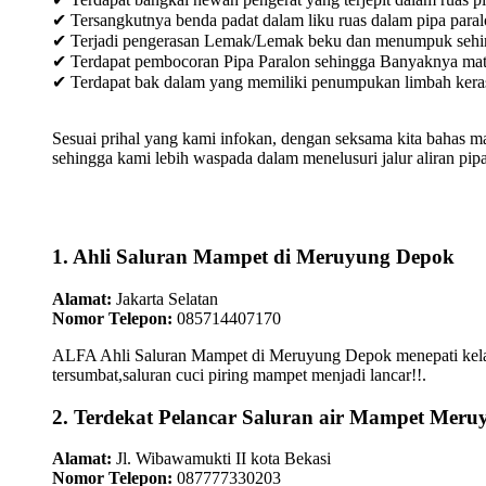
✔ Tersangkutnya benda padat dalam liku ruas dalam pipa paral
✔ Terjadi pengerasan Lemak/Lemak beku dan menumpuk sehingg
✔ Terdapat pembocoran Pipa Paralon sehingga Banyaknya materia
✔ Terdapat bak dalam yang memiliki penumpukan limbah keras /
Sesuai prihal yang kami infokan, dengan seksama kita bahas m
sehingga kami lebih waspada dalam menelusuri jalur aliran pipa
1. Ahli Saluran Mampet di Meruyung Depok
Alamat:
Jakarta Selatan
Nomor Telepon:
085714407170
ALFA Ahli Saluran Mampet di Meruyung Depok menepati kelanca
tersumbat,saluran cuci piring mampet menjadi lancar!!.
2. Terdekat Pelancar Saluran air Mampet Mer
Alamat:
Jl. Wibawamukti II kota Bekasi
Nomor Telepon:
087777330203