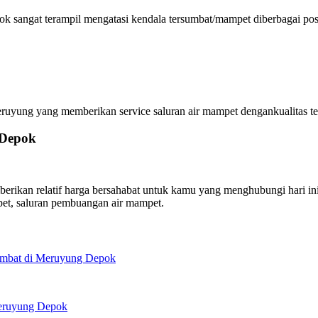
 sangat terampil mengatasi kendala tersumbat/mampet diberbagai posis
ung yang memberikan service saluran air mampet dengankualitas terb
 Depok
an relatif harga bersahabat untuk kamu yang menghubungi hari ini j
et, saluran pembuangan air mampet.
umbat di Meruyung Depok
Meruyung Depok