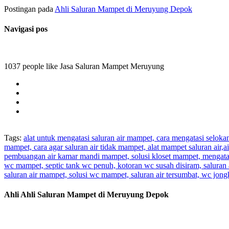
Postingan pada
Ahli Saluran Mampet di Meruyung Depok
Navigasi pos
1037 people like Jasa Saluran Mampet Meruyung
Tags:
alat untuk mengatasi saluran air mampet, cara mengatasi selok
mampet, cara agar saluran air tidak mampet, alat mampet saluran air
pembuangan air kamar mandi mampet, solusi kloset mampet, mengatas
wc mampet, septic tank wc penuh, kotoran wc susah disiram, saluran 
saluran air mampet, solusi wc mampet, saluran air tersumbat, wc jo
Ahli Ahli Saluran Mampet di Meruyung Depok