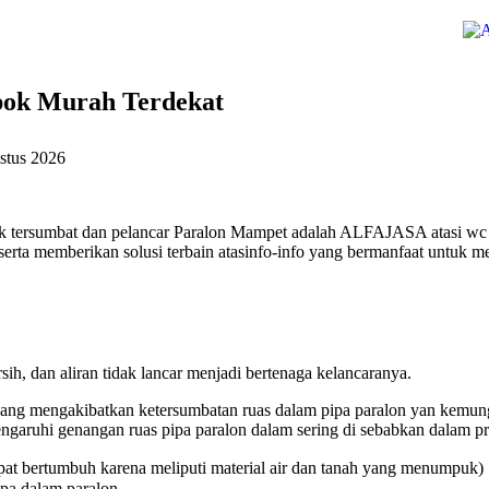
pok Murah Terdekat
stus 2026
k tersumbat dan pelancar Paralon Mampet adalah ALFAJASA atasi wc 
erta memberikan solusi terbain atasinfo-info yang bermanfaat untuk me
ih, dan aliran tidak lancar menjadi bertenaga kelancaranya.
ang mengakibatkan ketersumbatan ruas dalam pipa paralon yan kemungk
aruhi genangan ruas pipa paralon dalam sering di sebabkan dalam pri
at bertumbuh karena meliputi material air dan tanah yang menumpuk)
ipa dalam paralon