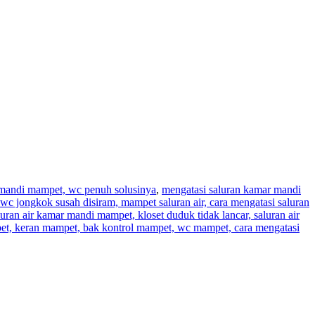
r mandi mampet, wc penuh solusinya
,
mengatasi saluran kamar mandi
wc jongkok susah disiram, mampet saluran air, cara mengatasi saluran
aluran air kamar mandi mampet, kloset duduk tidak lancar, saluran air
pet, keran mampet, bak kontrol mampet, wc mampet, cara mengatasi