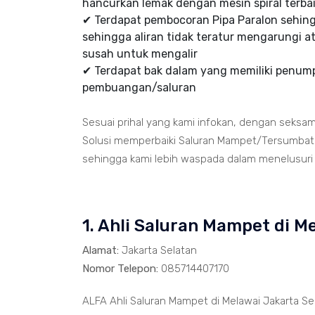
hancurkan lemak dengan mesin spiral terbai
✔ Terdapat pembocoran Pipa Paralon sehi
sehingga aliran tidak teratur mengarungi at
susah untuk mengalir
✔ Terdapat bak dalam yang memiliki penumpu
pembuangan/saluran
Sesuai prihal yang kami infokan, dengan seksa
Solusi memperbaiki Saluran Mampet/Tersumbat t
sehingga kami lebih waspada dalam menelusuri ja
1. Ahli Saluran Mampet di M
Alamat:
Jakarta Selatan
Nomor Telepon:
085714407170
ALFA Ahli Saluran Mampet di Melawai Jakarta S