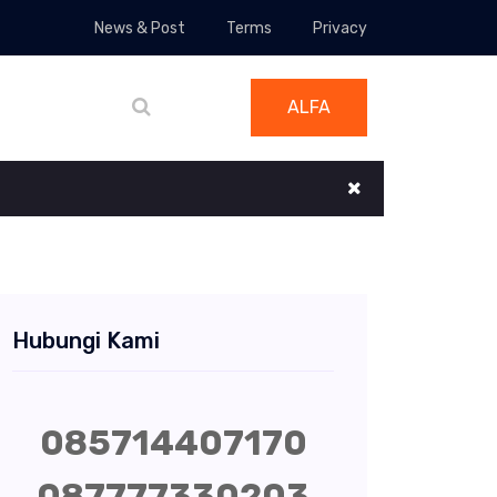
News & Post
Terms
Privacy
ALFA
Hubungi Kami
085714407170
087777330203