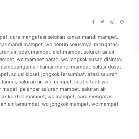
mpet, cara mengatasi selokan kamar mandi mampet,
kamar mandi mampet, wc penuh solusinya
,
mengatasi
ran air tidak mampet, alat mampet saluran air,air
mampet, wc mampet parah
,
wc jongkok susah disiram,
n pembuangan air kamar mandi mampet, solusi kloset
mpet
,
solusi kloset jongkok tersumbat, atasi saluran
 lancar, saluran air wc mampet, septic tank wc
ir macet
,
pelancar saluran mampet, saluran air
bak kontrol mampet, wc mampet, cara mengatasi
uran air tersumbat, wc jongkok mampet, wc mampet