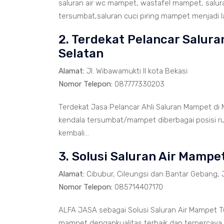
saluran air wc mampet, wastafel mampet, salu
tersumbat,saluran cuci piring mampet menjadi la
2. Terdekat Pelancar Salur
Selatan
Alamat:
Jl. Wibawamukti II kota Bekasi
Nomor Telepon:
087777330203
Terdekat Jasa Pelancar Ahli Saluran Mampet di 
kendala tersumbat/mampet diberbagai posisi ru
kembali...
3. Solusi Saluran Air Mampe
Alamat:
Cibubur, Cileungsi dan Bantar Gebang, 
Nomor Telepon:
085714407170
ALFA JASA sebagai Solusi Saluran Air Mampet T
mampet dengankualitas terbaik dan terpercaya 