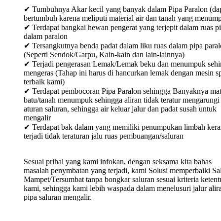
✔ Tumbuhnya Akar kecil yang banyak dalam Pipa Paralon (da
bertumbuh karena meliputi material air dan tanah yang menum
✔ Terdapat bangkai hewan pengerat yang terjepit dalam ruas p
dalam paralon
✔ Tersangkutnya benda padat dalam liku ruas dalam pipa para
(Seperti Sendok/Garpu, Kain-kain dan lain-lainnya)
✔ Terjadi pengerasan Lemak/Lemak beku dan menumpuk sehi
mengeras (Tahap ini harus di hancurkan lemak dengan mesin sp
terbaik kami)
✔ Terdapat pembocoran Pipa Paralon sehingga Banyaknya mat
batu/tanah menumpuk sehingga aliran tidak teratur mengarungi
aturan saluran, sehingga air keluar jalur dan padat susah untuk
mengalir
✔ Terdapat bak dalam yang memiliki penumpukan limbah keras
terjadi tidak teraturan jalu ruas pembuangan/saluran
Sesuai prihal yang kami infokan, dengan seksama kita bahas
masalah penymbatan yang terjadi, kami Solusi memperbaiki Sa
Mampet/Tersumbat tanpa bongkar saluran sesuai kriteria keten
kami, sehingga kami lebih waspada dalam menelusuri jalur alir
pipa saluran mengalir.