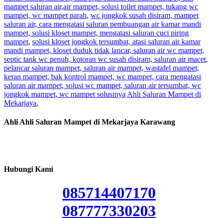
mampet saluran air,air mampet, solusi toilet mampet, tukang wc
mampet, wc mampet parah
,
wc jongkok susah disiram, mampet
saluran air, cara mengatasi saluran pembuangan air kamar mandi
mampet, solusi kloset mampet, mengatasi saluran cuci piring
mampet
,
solusi kloset jongkok tersumbat, atasi saluran air kamar
mandi mampet, kloset duduk tidak lancar, saluran air wc mampet,
septic tank wc penuh, kotoran wc susah disiram, saluran air macet
,
pelancar saluran mampet, saluran air mampet, wastafel mampet,
keran mampet, bak kontrol mampet, wc mampet, cara mengatasi
saluran air mampet, solusi wc mampet, saluran air tersumbat, wc
jongkok mampet, wc mampet solusinya
Ahli Saluran Mampet di
Mekarjaya
,
Ahli Ahli Saluran Mampet di Mekarjaya Karawang
Hubungi Kami
085714407170
087777330203