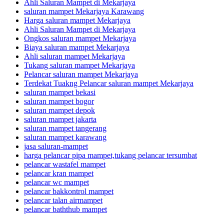
Ahli Saluran Mampet di Mekarjaya
saluran mampet Mekarjaya Karawang
Harga saluran mampet Mekarjaya
Ahli Saluran Mampet di Mekarjaya
Ongkos saluran mampet Mekarjaya
Biaya saluran mampet Mekarjaya
Ahli saluran mampet Mekarjaya
Tukang saluran mampet Mekarjaya
Pelancar saluran mampet Mekarjaya
Terdekat Tuakng Pelancar saluran mampet Mekarjaya
saluran mampet bekasi
saluran mampet bogor
saluran mampet depok
saluran mampet jakarta
saluran mampet tangerang
saluran mampet karawang
jasa saluran-mampet
harga pelancar pipa mampet,tukang pelancar tersumbat
pelancar wastafel mampet
pelancar kran mampet
pelancar wc mampet
pelancar bakkontrol mampet
pelancar talan airmampet
pelancar baththub mampet