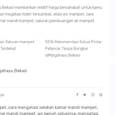
 Bekasi memberikan relatif harga bersahabat untuk kamu
si megatasi toilet tersumbat, atasi wc mampet, cara
amar mandi mampet, saluran pembuangan air mampet.
nan Saluran mampet
5516 Rekomendasi Solusi Pintar
 Terdekat
Pelancar Tanpa Bongkar
diMargahayu Bekasi
rgahayu Bekasi
ayu
mpet, cara mengatasi selokan kamar mandi mampet,
kamar mandi mampet, wc penuh solusinya
,
mengatasi