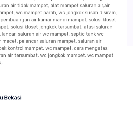
ran air tidak mampet, alat mampet saluran air,air
mampet, wc mampet parah
,
wc jongkok susah disiram,
n pembuangan air kamar mandi mampet, solusi kloset
mpet
,
solusi kloset jongkok tersumbat, atasi saluran
 lancar, saluran air wc mampet, septic tank wc
ir macet
,
pelancar saluran mampet, saluran air
bak kontrol mampet, wc mampet, cara mengatasi
uran air tersumbat, wc jongkok mampet, wc mampet
u
,
u Bekasi