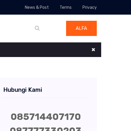
News & Post
Terms
Privacy
ALFA
Hubungi Kami
085714407170
087777330203