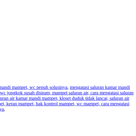
r mandi mampet, wc penuh solusinya
,
mengatasi saluran kamar mandi
wc jongkok susah disiram, mampet saluran air, cara mengatasi saluran
aluran air kamar mandi mampet, kloset duduk tidak lancar, saluran air
pet, keran mampet, bak kontrol mampet, wc mampet, cara mengatasi
ya
,