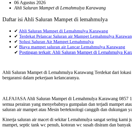
06 Agustus 2026
Ahli Saluran Mampet di Lemahmulya Karawang
Daftar isi Ahli Saluran Mampet di lemahmulya
✔
Ahli Saluran Mampet di Lemahmulya Karawang
✔
Terdekat Pelancar Saluran air Mampet Lemahmulya Karawa
✔
Solusi Saluran Air Mampet Lemahmulya
✔
Biaya mampet saluran air Lancar Lemahmulya Karawang
✔
Postingan terkait: Ahli Saluran Mampet di Lemahmulya Ka
Ahli Saluran Mampet di Lemahmulya Karawang Terdekat dari lokasi a
bergaransi dalam pekerjaan kelancaranya.
ALFAJASA Ahli Saluran Mampet di Lemahmulya Karawang 0857 1440 
semua perairan yang menyebabnya gumpalan dan terjadi mampet atau 
saluran air mampet atau Mesin berteknologi canggih dan dukungan ya
Kinerja saluran air macet di sekitar Lemahmulya sangat sering kam
mampet, septic tank wc penuh, kotoran wc susah disiram dan banyak h