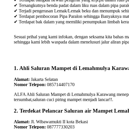
✔ Tersangkutnya benda padat dalam liku ruas dalam pipa paral
✔ Terjadi pengerasan Lemak/Lemak beku dan menumpuk sehingg
✔ Terdapat pembocoran Pipa Paralon sehingga Banyaknya materia
✔ Terdapat bak dalam yang memiliki penumpukan limbah keras /
Sesuai prihal yang kami infokan, dengan seksama kita bahas m
sehingga kami lebih waspada dalam menelusuri jalur aliran pipa
1. Ahli Saluran Mampet di Lemahmulya Karaw
Alamat:
Jakarta Selatan
Nomor Telepon:
085714407170
ALFA Ahli Saluran Mampet di Lemahmulya Karawang menepati k
tersumbat,saluran cuci piring mampet menjadi lancar!!.
2. Terdekat Pelancar Saluran air Mampet Le
Alamat:
Jl. Wibawamukti II kota Bekasi
Nomor Telepon:
087777330203