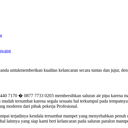
ng
rawang
nda untukmemberikan kualitas kelancaran secara tuntas dan jujur, d
7170 � 0877 7733 0203 membersihkan saluran air pipa karena mamp
mudah tersumbat karena segala sesuatu hal terkumpul pada tempatnya. 
ng moderen dari pihak pekerja Profesional.
i jumpai terjadinya kendala tersumbat mampet yang menyebabkan penuh 
al lainnya yang siap kami beri kelancaran pada saluran paralon mampe