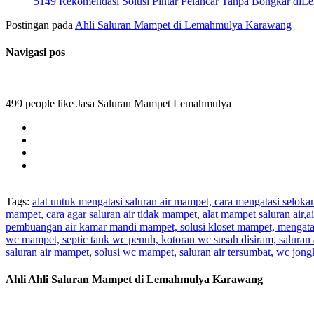
5149 Rekomendasi Solusi Pintar Pelancar Tanpa Bongkar di
Postingan pada
Ahli Saluran Mampet di Lemahmulya Karawang
Navigasi pos
499 people like Jasa Saluran Mampet Lemahmulya
Tags:
alat untuk mengatasi saluran air mampet, cara mengatasi selok
mampet, cara agar saluran air tidak mampet, alat mampet saluran air
pembuangan air kamar mandi mampet, solusi kloset mampet, mengatas
wc mampet, septic tank wc penuh, kotoran wc susah disiram, saluran 
saluran air mampet, solusi wc mampet, saluran air tersumbat, wc jo
Ahli Ahli Saluran Mampet di Lemahmulya Karawang