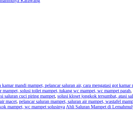
Lemahmulya Karawang
an kamar mandi mampet, pelancar saluran air, cara mengatasi got kama
,air mampet, solusi toilet mampet, tukang wc mampet, wc mampet parah
,
i saluran cuci piring mampet
,
solusi kloset jongkok tersumbat, atasi s
air macet
,
pelancar saluran mampet, saluran air mampet, wastafel mam
ngkok mampet, wc mampet solusinya
Ahli Saluran Mampet di Lemahmul