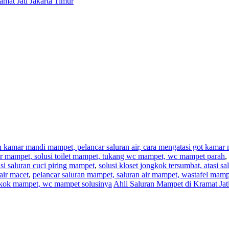
mat Jati Jakarta Timur
an kamar mandi mampet, pelancar saluran air, cara mengatasi got kama
,air mampet, solusi toilet mampet, tukang wc mampet, wc mampet parah
,
i saluran cuci piring mampet
,
solusi kloset jongkok tersumbat, atasi s
air macet
,
pelancar saluran mampet, saluran air mampet, wastafel mam
ngkok mampet, wc mampet solusinya
Ahli Saluran Mampet di Kramat Jat