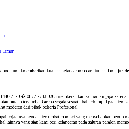
mur
ta Timur
asi anda untukmemberikan kualitas kelancaran secara tuntas dan jujur
1440 7170 � 0877 7733 0203 membersihkan saluran air pipa karena m
tau mudah tersumbat karena segala sesuatu hal terkumpul pada tempatn
ng moderen dari pihak pekerja Profesional.
i jumpai terjadinya kendala tersumbat mampet yang menyebabkan penuh 
al lainnya yang siap kami beri kelancaran pada saluran paralon mampe