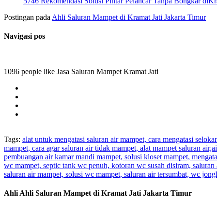
5746 Rekomendasi Solusi Pintar Pelancar Tanpa Bongkar diKra
Postingan pada
Ahli Saluran Mampet di Kramat Jati Jakarta Timur
Navigasi pos
1096 people like Jasa Saluran Mampet Kramat Jati
Tags:
alat untuk mengatasi saluran air mampet, cara mengatasi selok
mampet, cara agar saluran air tidak mampet, alat mampet saluran air
pembuangan air kamar mandi mampet, solusi kloset mampet, mengatas
wc mampet, septic tank wc penuh, kotoran wc susah disiram, saluran 
saluran air mampet, solusi wc mampet, saluran air tersumbat, wc jo
Ahli Ahli Saluran Mampet di Kramat Jati Jakarta Timur