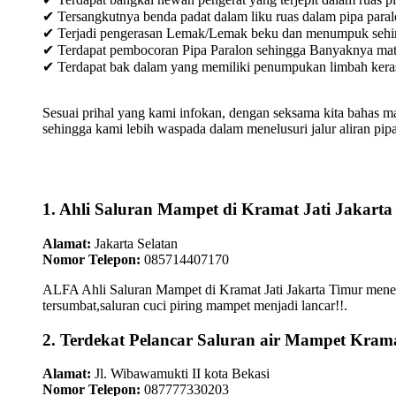
✔ Tersangkutnya benda padat dalam liku ruas dalam pipa paral
✔ Terjadi pengerasan Lemak/Lemak beku dan menumpuk sehingg
✔ Terdapat pembocoran Pipa Paralon sehingga Banyaknya materia
✔ Terdapat bak dalam yang memiliki penumpukan limbah keras /
Sesuai prihal yang kami infokan, dengan seksama kita bahas m
sehingga kami lebih waspada dalam menelusuri jalur aliran pipa
1. Ahli Saluran Mampet di Kramat Jati Jakart
Alamat:
Jakarta Selatan
Nomor Telepon:
085714407170
ALFA Ahli Saluran Mampet di Kramat Jati Jakarta Timur menepa
tersumbat,saluran cuci piring mampet menjadi lancar!!.
2. Terdekat Pelancar Saluran air Mampet Krama
Alamat:
Jl. Wibawamukti II kota Bekasi
Nomor Telepon:
087777330203