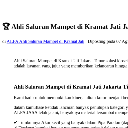
🏆 Ahli Saluran Mampet di Kramat Jati 
di
ALFA Ahli Saluran Mampet di Kramat Jati
Diposting pada
07 Ag
Ahli Saluran Mampet di Kramat Jati Jakarta Timur solusi klos
adalah layanan yang jujur yang memberikan kelancaran hingga t
Ahli Saluran Mampet di Kramat Jati Jakarta T
Kami hadir untuk membuktikan kinerja aliran kotor menjadi bers
dalam kamuflase ketidak lancaran banyak penutupan kategori y
ALFA JASA telah jalani, banyaknya material tersumbat mempeng
✔ Tumbuhnya Akar kecil yang banyak dalam Pipa Paralon (dap
✔ Terdapat bangkai hewan pengerat yang terjepit dalam ruas p