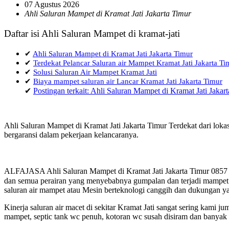
07 Agustus 2026
Ahli Saluran Mampet di Kramat Jati Jakarta Timur
Daftar isi Ahli Saluran Mampet di kramat-jati
✔
Ahli Saluran Mampet di Kramat Jati Jakarta Timur
✔
Terdekat Pelancar Saluran air Mampet Kramat Jati Jakarta Ti
✔
Solusi Saluran Air Mampet Kramat Jati
✔
Biaya mampet saluran air Lancar Kramat Jati Jakarta Timur
✔
Postingan terkait: Ahli Saluran Mampet di Kramat Jati Jakar
Ahli Saluran Mampet di Kramat Jati Jakarta Timur Terdekat dari lok
bergaransi dalam pekerjaan kelancaranya.
ALFAJASA Ahli Saluran Mampet di Kramat Jati Jakarta Timur 0857 
dan semua perairan yang menyebabnya gumpalan dan terjadi mampet a
saluran air mampet atau Mesin berteknologi canggih dan dukungan ya
Kinerja saluran air macet di sekitar Kramat Jati sangat sering kam
mampet, septic tank wc penuh, kotoran wc susah disiram dan banyak h