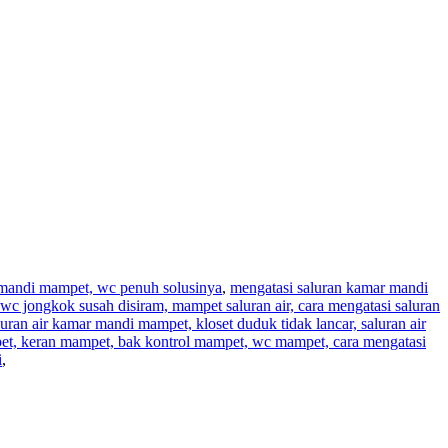
r mandi mampet, wc penuh solusinya
,
mengatasi saluran kamar mandi
wc jongkok susah disiram, mampet saluran air, cara mengatasi saluran
aluran air kamar mandi mampet, kloset duduk tidak lancar, saluran air
pet, keran mampet, bak kontrol mampet, wc mampet, cara mengatasi
i
,