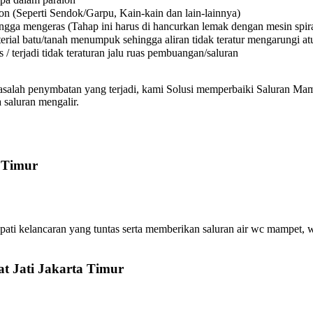
on (Seperti Sendok/Garpu, Kain-kain dan lain-lainnya)
a mengeras (Tahap ini harus di hancurkan lemak dengan mesin spiral
l batu/tanah menumpuk sehingga aliran tidak teratur mengarungi atura
 terjadi tidak teraturan jalu ruas pembuangan/saluran
asalah penymbatan yang terjadi, kami Solusi memperbaiki Saluran Mamp
 saluran mengalir.
a Timur
ti kelancaran yang tuntas serta memberikan saluran air wc mampet, w
t Jati Jakarta Timur