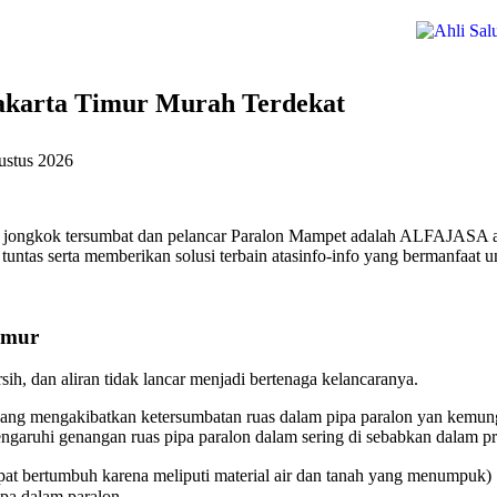
Jakarta Timur Murah Terdekat
ustus 2026
et jongkok tersumbat dan pelancar Paralon Mampet adalah ALFAJASA at
untas serta memberikan solusi terbain atasinfo-info yang bermanfaat u
imur
ih, dan aliran tidak lancar menjadi bertenaga kelancaranya.
ang mengakibatkan ketersumbatan ruas dalam pipa paralon yan kemungk
aruhi genangan ruas pipa paralon dalam sering di sebabkan dalam pri
at bertumbuh karena meliputi material air dan tanah yang menumpuk)
ipa dalam paralon